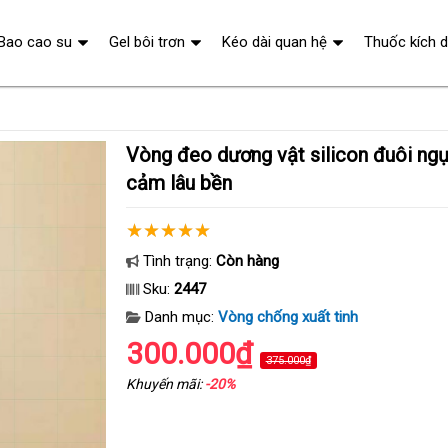
Bao cao su
Gel bôi trơn
Kéo dài quan hệ
Thuốc kích 
Vòng đeo dương vật silicon đuôi ngựa tăng khoái
cảm lâu bền
Tình trạng:
Còn hàng
Sku:
2447
Danh mục:
Vòng chống xuất tinh
300.000₫
375.000₫
Khuyến mãi:
-20%