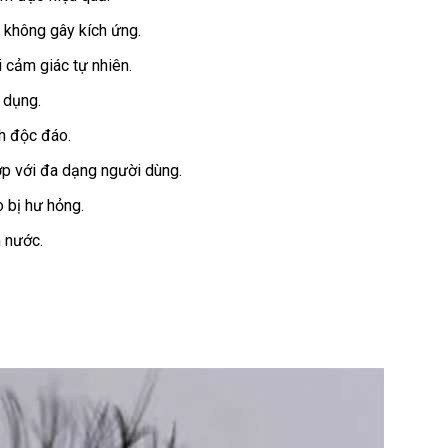
, không gây kích ứng.
 cảm giác tự nhiên.
 dụng.
ch độc đáo.
hợp với đa dạng người dùng.
o bị hư hỏng.
m nước.