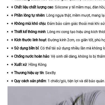
+ Chất liệu chất lượng cao
: Silicone y tế mềm mại, đàn hồi
+ Phần lông tự nhiên
: Lông ngựa thật, mềm mượt, mang lại
+ Không mùi khó chịu
: Đảm bảo cảm giác thoải mái khi sử
+ Thiết kế thông minh
: Lông mi cong tạo hiệu ứng kích thí
+ Kích thước linh hoạt
: Đường kính 2cm, co giãn tốt, phù 
+ Sử dụng bền bỉ
: Có thể tái sử dụng nhiều lần mà không l
+ Chống nước hoàn hảo
: Vệ sinh dễ dàng, không lo bị thấ
+ Xuất xứ
: Hồng Kông.
+ Thương hiệu uy tín
: SexBy.
+ Quy cách sản phẩm
: 1 chiếc/gói, tiện lợi và dễ bảo quản.