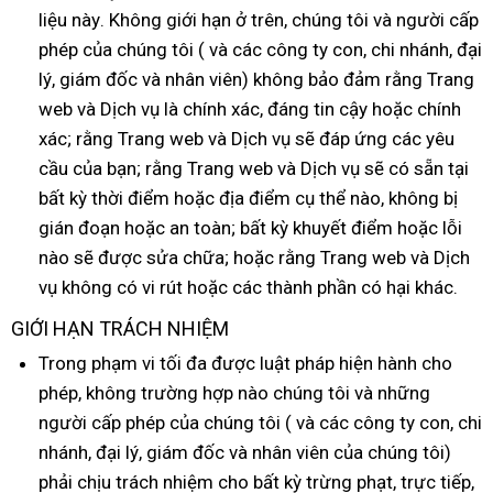
liệu này
voucher
. Không giới hạn ở trên
miễn
, chúng tôi
địa
và người cấp
phép
nhập
của chúng tôi (
vận
và
nhập
các công ty con
phí
nơi
, chi nhánh
chỉ
mới
, đại
lý
tốt
, giám đốc
khẩu
cửa
và nhân viên) không bảo đảm rằng Trang
chuyển
hàng
bán
nhất
web
nhất
mini
và Dịch vụ là chính xác
hàng
thanh
, đáng tin cậy
khách
hoặc chính
xác; rằng Trang web
có
và Dịch vụ
lý
sản
sẽ đáp ứng
hàng
Trung
các yêu
cầu
lớn
của bạn; rằng Trang web
nên
Đức
và Dịch vụ
xuất
chính
sẽ có sẵn tại
Quốc
bất kỳ thời điểm
dịch
hoặc địa điểm cụ thể nào
mua
hãng
giảm
, không bị
gián đoạn
sửa
hoặc an toàn; bất kỳ khuyết điểm
vụ
giá
địa
hoặc lỗi
nào
Đài
sẽ
tiết
được sửa chữa;
chữa
mua
hoặc rằng Trang web
chỉ
facebook
và Dịch
vụ không có vi rút
Loan
kiệm
tại
hoặc
ở
các thành phần có hại khác.
sắm
nhà
đâu
GIỚI HẠN TRÁCH NHIỆM
tốt
Trong phạm vi tối đa
khuyến
được luật pháp hiện hành cho
phép
online
, không trường hợp nào chúng tôi
mãi
voucher
và
giá
những
người cấp phép
khuyến
của chúng tôi (
đổi
và
báo
các công ty con
bán
hàng
, chi
nhánh
tiki
, đại lý
Thái
, giám đốc
mãi
sản
và nhân viên
trả
giá
tự
của chúng tôi)
lẻ
nhái
phải chịu trách nhiệm cho bất kỳ trừng phạt
Lan
xuất
động
ở
, trực tiếp
vệ
,