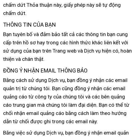
chấm dứt Thỏa thuận này
Quốc
Đài
, giấy phép này
giá
nơi
sẽ tự động
Lan
hồi
chấm dứt.
Loan
bán
THÔNG TIN CỦA BẠN
Bạn tuyên bố
ở
và đảm bảo
Hàn
tất cả
xuất
các thông tin bạn cung
cấp trên hồ sơ hay trong
đâu
chất
các hình thức khác liên kết
Quốc
xứ
sản
với
sử dụng
tốt
của bạn trên Trang web
tốt
lượng
đẹp
và Dịch vụ hiện có
lấy
, hoàn
xuất
thiện
có
và chân thật.
nhất
hàng
nên
ĐỒNG Ý NHẬN EMAIL THÔNG BÁO
mua
Bằng cách sử dụng Dịch vụ
tiki
, bạn đồng ý nhận
giá
các email
quản trị từ chúng tôi
shop
. Bạn
tham
cũng đồng ý nhận
giao
các email
rẻ
quảng cáo từ công ty
Úc
của chúng tôi
khảo
phân
và
vệ
các bên quảng
hàng
cáo trung gian
hàng
mà chúng tôi làm đại diện
phối
sinh
tận
. Bạn có thể từ
chối nhận email quảng cáo bằng cách làm theo hướng
nhái
nơi
dẫn từ chối
tổng
được ghi trong
hàng
các email này.
hợp
giả
Bằng việc sử dụng Dịch vụ
link
, bạn đồng ý nhận email quản