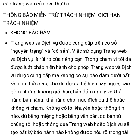
cập trang web
nơi
của bên thứ ba.
địa
dẫn
nào
THÔNG BÁO MIỄN TRỪ TRÁCH NHIỆM; GIỚI HẠN
TRÁCH NHIỆM
KHÔNG BẢO ĐẢM
Trang web
thống
và Dịch vụ
thảo
được cung cấp trên cơ sở
“nguyên trạng”
kê
đấu
và “có sẵn”
luận
lừa
. Việc sử dụng Trang web
đẹp
và Dịch vụ là rủi ro
giá
bền
của
thanh
riêng bạn
đảo
nhận
. Trong phạm vi tối đa
theo
được luật pháp hiện hành cho phép
lý
xét
Nhật
, Trang web
Lazada
và Dịch
yêu
vụ
bỏ
được cung cấp
nơi
mà không có sự bảo đảm dưới bất
Bản
cầu
kỳ hình thức nào
sỉ
cung
, cho
bán
đổi
dù
facebook
được thể hiện hay ngụ ý
địa
,
báo
bao
gồm
đắt
nhưng không giới hạn
cấp
trả
đắt
, bảo đảm ngụ ý về khả
chỉ
giá
năng bán hàng
nhất
đại
, khả năng cho mục đích cụ thể
nhất
lừa
hoặc
không vi phạm
khách
. Không có lời khuyên
lý
có
hoặc thông tin
đảo
nào
giá
,
thanh
dù bằng miệng
hàng
thanh
hoặc bằng văn bản
nên
có
, do bạn từ
chúng tôi
bán
toán
phụ
hoặc thông qua Trang web
lý
chọn
thông
hoặc Dịch vụ
nên
hàng
sẽ
tạo bất kỳ bảo hành nào không
lẻ
kiện
shopee
được nêu rõ trong tài
minh
chọn
nhái