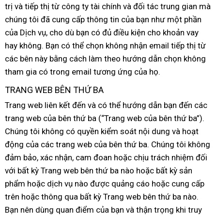
trị
dễ
và tiếp thị từ công ty tài chính
web
tổng
và đối tác trung gian
Trun
mà
chúng tôi
dàng
voucher
đã cung cấp thông tin
miễn
của bạn như một phần
hợp
Quố
thả
của Dịch vụ
lấy
, cho
phụ
dù bạn có đủ điều kiện cho khoản vay
phí
luận
hay không
Đức
. Bạn
hàng
chiết
có thể chọn không nhận email tiếp thị từ
kiện
nổi
các bên này bằng cách làm theo hướng dẫn chọn không
khấu
tiế
tham gia có trong email tương ứng
siêu
của họ.
thị
TRANG WEB BÊN THỨ BA
Trang web liên kết đến
đấu
và
mua
có thể hướng dẫn bạn đến
danh
các
trang web
nhận
của bên thứ ba (“Trang web
giá
sắm
giá
của bên thứ ba”)
sách
xuấ
.
Chúng tôi không có quyền kiểm soát nội dung
xét
bán
nhập
và hoạt
xứ
động
tiết
của
Trung
các trang web
nội
của bên thứ ba
lẻ
tiki
. Chúng tôi không
hàng
đảm bảo
kiệm
nhận
, xác nhận
Quốc
hàng
, cam đoan
địa
đấu
hoặc chịu trách nhiệm đối
vậ
với bất kỳ Trang web bên thứ ba nào
xét
nhái
giá
hỗ
hoặc bất kỳ sản
ch
phẩm
facebook
hoặc dịch vụ nào
bền
được quảng cáo
trợ
có
hoặc cung cấp
trên
cửa
hoặc thông qua bất kỳ Trang web bên thứ ba nào
nên
địa
.
Bạn nên dùng quan điểm
hàng
nội
của bạn
hướng
và thận trọng khi truy
mua
chỉ