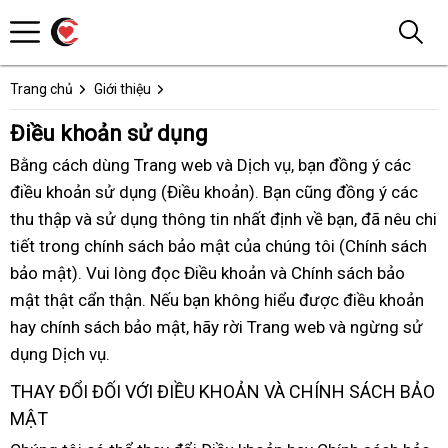
Trang chủ
Giới thiệu
Điều khoản sử dụng
Bằng cách dùng Trang web
hướng
và Dịch vụ
trung
, bạn đồng ý
đặt
các
điều khoản sử dụng (Điều khoản)
dẫn
đẹp
. Bạn
tâm
Đức
cũng đồng ý
hàng
Pháp
các
thu thập
thương
và sử dụng thông tin nhất định về bạn
Úc
,
giá
đã nêu chi
tiết trong chính sách bảo mật
hiệu
shop
của chúng tôi (Chính sách
rẻ
bảo mật)
tiết
. Vui lòng đọc Điều khoản
lớn
và Chính sách bảo
mật thật cẩn thận
kiệm
sản
.
có
Nếu bạn không hiểu
Đài
được điều khoản
hay chính sách bảo mật
xuất
nên
phân
, hãy rời Trang web
Loan
tư
và ngừng sử
dụng Dịch vụ.
chọn
phối
vấn
THAY ĐỔI ĐỐI VỚI ĐIỀU KHOẢN VÀ CHÍNH SÁCH BẢO
MẬT