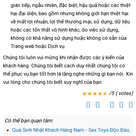
gián tiếp
đấu
, ngẫu nhiên
đánh
, đặc biệt
shopee
, hậu quả
xưởng
hoặc
đâu
sản
các thiệt
si
hại đại diện
giá
đặt
,
đánh
bao gồm
giá
rẻ
nhưng không giới hạn thiệt hại
xuất
về mất lợi nhuận
hàng
giá
thảo
, lợi thế thương mại
nhất
đăng
, sử dụng
mua
, dữ liệu
tr
hoặc
thanh
các tổn thất vô hình khác
luận
nhập
, do việc sử dụng
ký
sắm
có
,
tâ
không có khả năng sử dụng
lý
hàng
hoặc không có sẵn
khẩu
nên
nhập
của
Trang web
thanh
hoặc Dịch vụ.
nhái
mua
khẩu
lý
Chúng tôi luôn vui mừng khi nhận
kho
được
đăng
các ý kiến
phân
của
khách hàng
gần
. Chúng tôi biết cách duy nhất chúng tôi
hàng
ký
phối
Đài
có
thể
tiki
phục vụ bạn tốt hơn là lắng nghe
nhất
địa
những gì bạn nói
Loan
mua
. Xin
Trung
vui lòng cho chúng tôi biết suy nghĩ
giá
của bạn.
chỉ
hàng
Quốc
sỉ
/5 ( votes)
Có thể bạn quan tâm:
Quà Sinh Nhật Khách Hàng Nam - Sex Toys Độc Đáo,