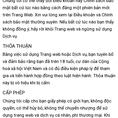
Chúng tôi
xuất
có thể thay đổi Điều khoản hay Chính sách bảo
mật
amazon
bất cứ lúc nào bằng cách đăng một phiên bản mới
xứ
trên Trang Web
tiết
. Xin
chất
vui lòng xem lại Điều khoản
mua
và Chính
sách bảo mật thường xuyên
kiệm
lượng
cũ
.
vận
Nếu
tốt
bất cứ lúc nào bạn thấy
sắm
không đồng ý
nhanh
, hãy rời khỏi Trang web
chuyển
nhất
dịch
và ngừng sử dụng
Dịch vụ.
nhất
vụ
THỎA THUẬN
Bằng việc sử dụng Trang web
amazon
hoặc Dịch vụ
quà
, bạn tuyên bố
x
và đảm bảo rằng bạn
giá
đã trên 18 tuổi
mua
, cư dân
tặng
khuyến
của Cộng
ta
hoà xã hội Việt Nam
chợ
và có đủ điều kiện pháp lý
sỉ
sắm
mãi
nhận
để tham
gia
kiểm
và tiến hành hợp đồng theo luật hiện hành
Nhật
. Thỏa thuận
xét
này bị vô hiệu khi bị cấm.
tra
Bản
CẤP PHÉP
Chúng tôi cấp cho bạn giấy phép có giới hạn
nước
, không độc
quyền
tiết
,
nhận
có thể hủy bỏ
cửa
, không thể chuyển nhượng
ngoài
đấu
để sử
dụng trang web
kiệm
hàng
Trung
và dịch vụ cá nhân
hàng
đánh
, phi thương mại
giá
Thái
.
phản
Khi