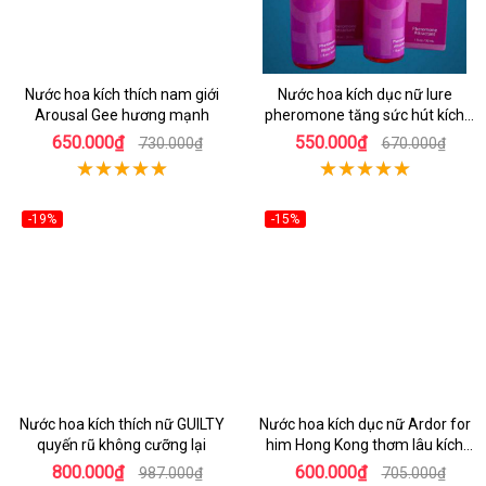
Nước hoa kích thích nam giới
Nước hoa kích dục nữ Iure
Arousal Gee hương mạnh
pheromone tăng sức hút kích
thích ham muốn
650.000₫
550.000₫
730.000₫
670.000₫
-19%
-15%
Nước hoa kích thích nữ GUILTY
Nước hoa kích dục nữ Ardor for
quyến rũ không cưỡng lại
him Hong Kong thơm lâu kích
thích
800.000₫
600.000₫
987.000₫
705.000₫