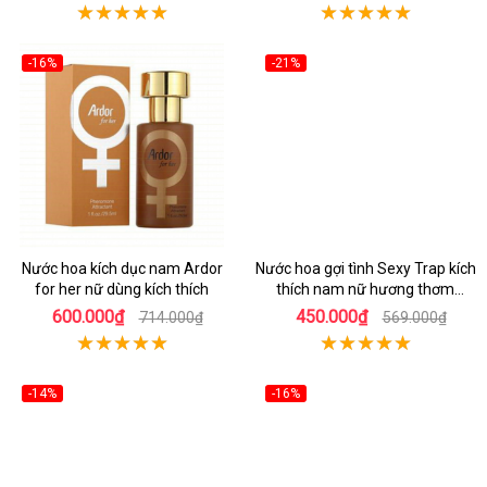
-16%
-21%
Nước hoa kích dục nam Ardor
Nước hoa gợi tình Sexy Trap kích
for her nữ dùng kích thích
thích nam nữ hương thơm
quyến rũ
600.000₫
450.000₫
714.000₫
569.000₫
-14%
-16%