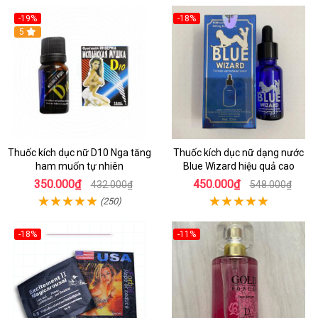
-19%
-18%
5
Thuốc kích dục nữ D10 Nga tăng
Thuốc kích dục nữ dạng nước
ham muốn tự nhiên
Blue Wizard hiệu quả cao
350.000₫
450.000₫
432.000₫
548.000₫
(250)
-18%
-11%