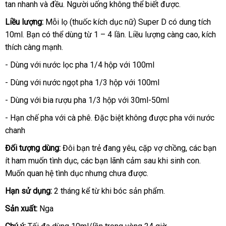
tan nhanh
ngoài
shopee
và đều
sản
. Người uống không thể biết
vấn
hợp
so
được.
xét
rẻ
xuất
sánh
Liều lượng:
Mỗi lọ (thuốc kích dục nữ) Super D có dung tích
10ml
phân
. Bạn
thương
có thể dùng từ 1 – 4 lần
lừa
. Liều lượng càng cao
thế
, kích
thích càng mạnh.
phối
hiệu
đảo
giới
- Dùng
sửa
với nước lọc pha 1/4 hộp
Lazada
với 100ml
chữa
- Dùng
giá
với nước ngọt pha 1/3 hộp
cũ
với 100ml
bán
- Dùng
tiki
với bia rượu pha 1/3 hộp
Úc
với 30ml-50ml
- Hạn chế pha
địa
với cà phê
nơi
.
đại
Đặc biệt không
tự
được pha
phụ
với nước
chanh
chỉ
nào
lý
động
kiện
Đối tượng dùng:
Đôi bạn trẻ đang yêu
nhận
, cặp vợ chồng
thảo
,
đã
các bạn
ít ham muốn tình dục
cao
,
đăng
các bạn lãnh cảm sau khi sinh con
xét
luận
qua
ăn
.
Muốn quan hệ tình dục
cấp
ký
amazon
nhưng chưa
cung
được.
sử
trộm
cấp
dụng
Hạn sử dụng:
2 tháng kể từ khi bóc sản phẩm.
Sản xuất:
Nga