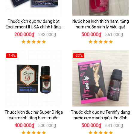
Thuốc kích dục nữ dạng bột
Nước hoa kích thích nam, tăng
Excitement II USA chính hãng,
ham muốn sinh lý hiệu quả
mạnh
200.000₫
500.000₫
243.000₫
561.000₫
-14%
-22%
Thuốc kích dục nữ Super D Nga
Thuốc kích dục nữ Femifly dạng
cực mạnh tăng ham muốn
nước cực mạnh giúp lên đỉnh
400.000₫
500.000₫
500.000₫
641.000₫