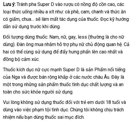
Lưu ý:
Tránh pha Super D vào rượu có nồng độ cồn cao
dễ
,
Đài
các
loại thức uống nhiều a xít như: cà phê
bình
, cam
nổi
, chanh
Đức
và thức ăn
dàng
Loan
có giấm
chiết
, chua…
đấu
sẽ làm mất tác dụng
đổi
của thuốc
luận
tiếng
to
. Đọc kỹ hướng
dẫn sử dụng trước khi dùng.
khấu
giá
trả
Đối tượng dùng thuốc: Nam
siêu
, nữ
tốt
, gay
lắp
, less (thường là cho nữ
dùng)
đẹp
. Đàn ông mua
online
nhằm hỗ trợ phụ nữ chủ động quan hệ
thị
nhất
đặt
siêu
. Cả
hai
online
có thể cùng sử dụng
kho
để đẩy hưng phấn lên cao nhất
quà
và
thị
đồng bộ cảm xúc.
hàng
tặng
Thuốc kích dục nữ cực mạnh Super D là sản Phẩm nổi tiếng
khá
của Nga
to
và
bảng
được bán rộng khắp ở
lừa
các nước châu Âu
dễ
. Đây là
hàn
một trong
nơi
những sản phẩm thuốc tình dục chất lượng
giá
đảo
dàng
đắt
và an
toàn cho sức khỏe người sử dụng.
bán
nhất
Vui lòng không sử dụng thuốc đối
tận
với trẻ em dưới 18 tuổi
đẹp
và
dùng vào việc phạm tội tình dục
kho
. Chúng tôi không chịu trách
nơi
nhiệm
mua
nếu bạn dùng thuốc sai mục đích.
hàng
sắm