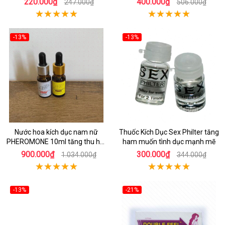
220.000₫
400.000₫
247.000₫
506.000₫
-13%
-13%
Nước hoa kích dục nam nữ
Thuốc Kích Dục Sex Philter tăng
PHEROMONE 10ml tăng thu hút
ham muốn tình dục mạnh mẽ
hấp dẫn đối phương
900.000₫
300.000₫
1.034.000₫
344.000₫
-13%
-21%