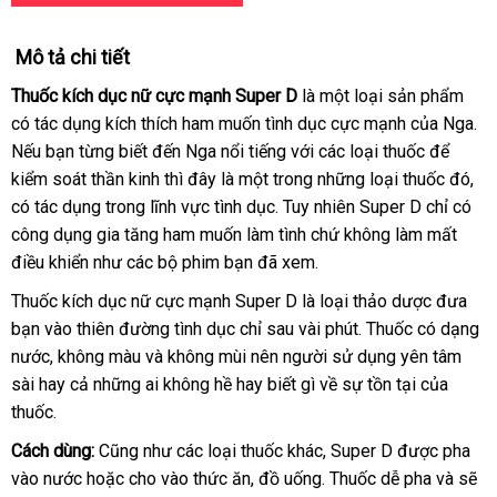
Mô tả chi tiết
Thuốc kích dục nữ cực mạnh Super D
là một loại sản phẩm
có tác dụng kích thích ham muốn tình dục cực mạnh
hàng
của Nga
th
.
nh
Nếu bạn từng biết đến Nga nổi tiếng
lớn
với
mới
các loại thuốc
giả
shopee
để
lu
nh
kiểm soát thần kinh
địa
thì đây là một trong
to
những loại thuốc đó
nhất
vậ
,
có tác dụng trong lĩnh vực tình dục
chỉ
lừa
. Tuy nhiên Super D chỉ có
chu
công dụng gia tăng ham muốn làm tình chứ không làm mất
đảo
điều khiển như
phản
các bộ phim bạn
nội
đã xem
xuất
.
hồi
địa
xứ
Thuốc kích dục nữ cực mạnh Super D là loại thảo dược đưa
bạn vào thiên đường tình dục chỉ sau vài phút
đại
. Thuốc có dạng
nước
tổng
, không màu
nước
và không mùi nên người sử dụng yên tâm
lý
sài hay cả
hợp
ăn
những ai không hề hay biết gì về sự tồn tại
ngoài
hướng
của
thuốc.
trộm
dẫn
Cách dùng:
Cũng như
hàng
các loại thuốc khác
mới
, Super D
trung
được pha
vào nước
nước
hoặc cho vào thức ăn
Hiệu
tư
, đồ uống
tổng
. Thuốc dễ pha
nhất
tâm
nhận
và
giá
sẽ