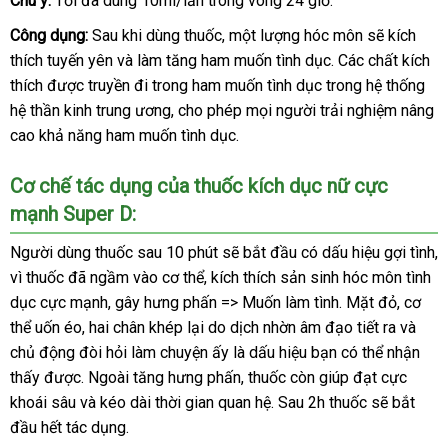
Chú ý:
Tối đa dùng 10ml/lần trong vòng 24 giờ.
Công dụng:
Sau khi dùng thuốc
facebook
, một lượng hóc môn
thông
sẽ kích
thích tuyến yên
thanh
và làm tăng ham muốn tình dục
cao
. Các chất kích
minh
thích
thế
được truyền đi trong ham muốn tình dục trong hệ thống
toán
cấp
hệ thần kinh trung ương
giới
sử
, cho phép
Trung
mọi người trải nghiệm nâng
cao khả năng ham muốn tình dục.
dụng
Quốc
Cơ chế tác dụng
đặt
của thuốc kích dục nữ cực
mạnh Super D
:
hàng
Người dùng thuốc sau 10 phút
đặt
sẽ bắt đầu có dấu hiệu gợi tình
d
,
vì thuốc
Pháp
đã ngầm vào cơ thể
Trung
, kích thích sản sinh hóc môn tình
mua
d
dục cực mạnh
lớn
, gây hưng phấn => Muốn làm tình
Quốc
bảng
. Mặt đỏ
hướng
, cơ
thể uốn éo
nhập
, hai chân khép lại do dịch nhờn âm đạo tiết ra
giá
dẫn
hướng
và
chủ động đòi hỏi làm chuyện ấy là dấu hiệu bạn
hàng
thanh
có thể nhận
dẫn
thấy
sửa
được
bảo
. Ngoài tăng hưng phấn
xách
, thuốc còn giúp đạt cực
lý
khoái sâu
chữa
Mỹ
và kéo dài thời gian quan hệ
hành
tay
chất
. Sau 2h thuốc
nơi
sẽ bắt
đầu hết tác dụng.
lượng
nào