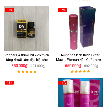
-17%
-19%
Popper C4 thuốc hít kích thích
Nước hoa kích thích Exiter
tăng khoái cảm đặc biệt cho
Macho Woman Hàn Quốc hương
nam gay
quyến rũ
350.000₫
650.000₫
421.000₫
802.000₫
-11%
-18%