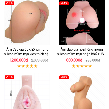
-18%
-14%
Âm đạo giả úp chổng mông
Âm đạo giả hoa hồng mông
silicon mềm mịn kích thích cậu
silicon mềm mịn nhập khẩu USA
nhỏ cực đỉnh
cao cấp
1.200.000₫
800.000₫
2.073.000₫
980.000₫
-13%
-10%