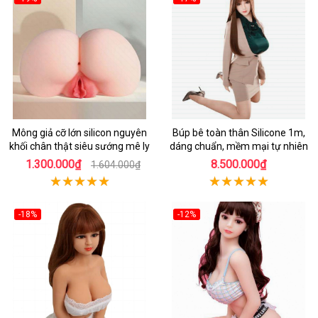
Mông giả cỡ lớn silicon nguyên
Búp bê toàn thân Silicone 1m,
khối chân thật siêu sướng mê ly
dáng chuẩn, mềm mại tự nhiên
1.300.000₫
8.500.000₫
1.604.000₫
-18%
-12%