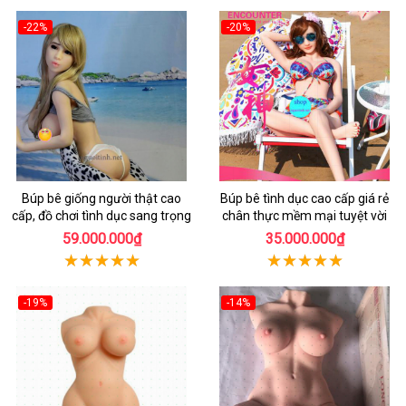
-22%
-20%
Búp bê giống người thật cao
Búp bê tình dục cao cấp giá rẻ
cấp, đồ chơi tình dục sang trọng
chân thực mềm mại tuyệt vời
59.000.000₫
35.000.000₫
-19%
-14%