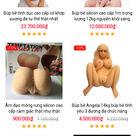
Búp bê tình dục cao cấp có khớp
Búp bê silicon cao cấp 1m trọng
xương đa tư thế thật nhất
lượng 12kg nguyên khối sang
trọng
23.700.000₫
12.000.000₫
-13%
-10%
Âm đạo mông rung silicon cao
Búp bê Angela 14kg búp bê tình
cấp cảm giác thật như thật
yêu 3 đường đa chức năng
900.000₫
4.500.000₫
1.100.000₫
6.222.000₫