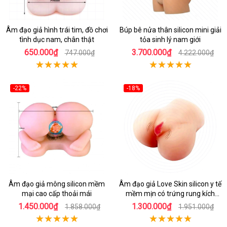
Âm đạo giả hình trái tim, đồ chơi
Búp bê nửa thân silicon mini giải
tình dục nam, chân thật
tỏa sinh lý nam giới
650.000₫
3.700.000₫
747.000₫
4.222.000₫
-22%
-18%
Âm đạo giả mông silicon mềm
Âm đạo giả Love Skin silicon y tế
mại cao cấp thoải mái
mềm mịn có trứng rung kích
thích
1.450.000₫
1.300.000₫
1.858.000₫
1.951.000₫