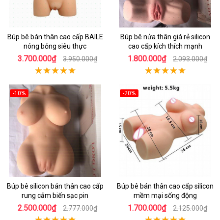
Búp bê bán thân cao cấp BAILE
Búp bê nửa thân giá rẻ silicon
nóng bỏng siêu thực
cao cấp kích thích mạnh
3.700.000₫
1.800.000₫
3.950.000₫
2.093.000₫
-10%
-20%
Búp bê silicon bán thân cao cấp
Búp bê bán thân cao cấp silicon
rung cảm biến sạc pin
mềm mại sống động
2.500.000₫
1.700.000₫
2.777.000₫
2.125.000₫