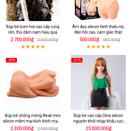
Búp bê bơm hơi cao cấp rung
Âm đạo silicon hình thiếu nữ,
rên, thủ dâm nam hiệu quả
đàn hồi cao, cảm giác thật
2.700.000₫
500.000₫
3.000.000₫
580.000₫
-20%
-21%
Búp bê chổng mông Akali mini
Búp bê cao cấp Dina silicon
silicon mềm mại kích thích mạnh
nguyên khối nhập khẩu cực
mẽ
chân thật
2.300.000₫
25.000.000₫
2.900.000₫