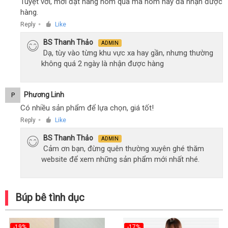
Tuyệt vời, mới đặt hàng hôm qua mà hôm nay đã nhận được
hàng.
Reply
Like
●
BS Thanh Thảo
ADMIN
Dạ, tùy vào từng khu vực xa hay gần, nhưng thường
không quá 2 ngày là nhận được hàng
Phương Linh
P
Có nhiều sản phẩm để lựa chọn, giá tốt!
Reply
Like
●
BS Thanh Thảo
ADMIN
Cảm ơn bạn, đừng quên thường xuyên ghé thăm
website để xem những sản phẩm mới nhất nhé.
Búp bê tình dục
-19%
-17%