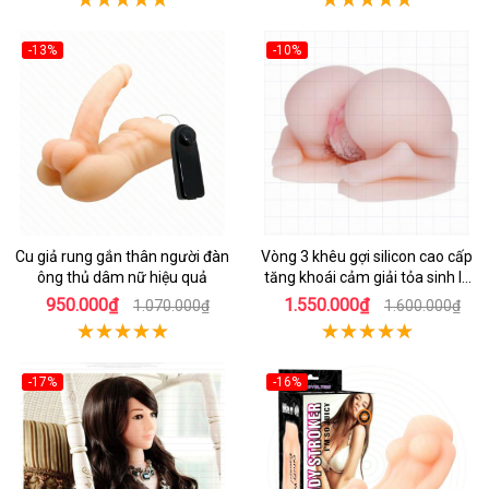
-13%
-10%
Cu giả rung gắn thân người đàn
Vòng 3 khêu gợi silicon cao cấp
ông thủ dâm nữ hiệu quả
tăng khoái cảm giải tỏa sinh lý
nam
950.000₫
1.550.000₫
1.070.000₫
1.600.000₫
-17%
-16%