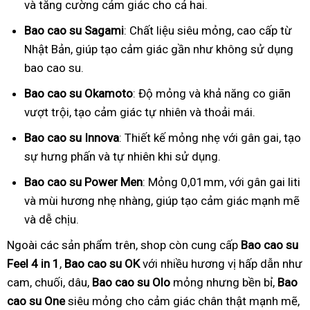
và tăng cường cảm giác cho cả hai.
Bao cao su Sagami
: Chất liệu siêu mỏng, cao cấp từ
Nhật Bản, giúp tạo cảm giác gần như không sử dụng
bao cao su.
Bao cao su Okamoto
: Độ mỏng và khả năng co giãn
vượt trội, tạo cảm giác tự nhiên và thoải mái.
Bao cao su Innova
: Thiết kế mỏng nhẹ với gân gai, tạo
sự hưng phấn và tự nhiên khi sử dụng.
Bao cao su Power Men
: Mỏng 0,01mm, với gân gai liti
và mùi hương nhẹ nhàng, giúp tạo cảm giác mạnh mẽ
và dễ chịu.
Ngoài các sản phẩm trên, shop còn cung cấp
Bao cao su
Feel 4 in 1
,
Bao cao su OK
với nhiều hương vị hấp dẫn như
cam, chuối, dâu,
Bao cao su Olo
mỏng nhưng bền bỉ,
Bao
cao su One
siêu mỏng cho cảm giác chân thật mạnh mẽ,