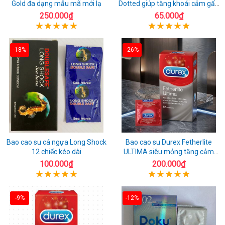
Gold đa dạng mẫu mã mới lạ
Dotted giúp tăng khoái cảm gấp
đôi
250.000₫
65.000₫
-18%
-26%
Bao cao su cá ngựa Long Shock
Bao cao su Durex Fetherlite
12 chiếc kéo dài
ULTIMA siêu mỏng tăng cảm
giác
100.000₫
200.000₫
-9%
-12%