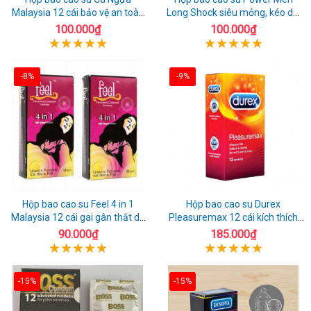
Malaysia 12 cái bảo vệ an toàn
Long Shock siêu mỏng, kéo dài
tuyệt đối
quan hệ thoải mái
100.000₫
100.000₫
-8%
-9%
Hộp bao cao su Feel 4 in 1
Hộp bao cao su Durex
Malaysia 12 cái gai gân thắt dễ
Pleasuremax 12 cái kích thích
sử dụng
tăng khoái cảm
90.000₫
185.000₫
-15%
-15%