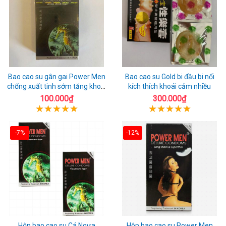
Bao cao su gân gai Power Men
Bao cao su Gold bi đầu bi nổi
chống xuất tinh sớm tăng khoái
kích thích khoái cảm nhiều
cảm
100.000₫
300.000₫
-7%
-12%
Hộp bao cao su Cá Ngựa
Hộp bao cao su Power Men