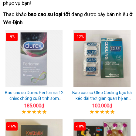
phục vụ bạn!
Thao khảo
bao cao su loại tốt
đang được bày bán nhiều
ở
Yên Định
:
-9%
-12%
Bao cao su Durex Performa 12
Bao cao su Oleo Cooling bạc hà
chiếc chống xuất tinh sớm
kéo dài thời gian quan hệ an
chuẩn Thái Lan
toàn
185.000₫
100.000₫
-16%
-18%