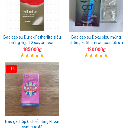
Bao cao su Durex Fetherlite siêu
Bao cao su Doku siêu mỏng
mỏng hộp 12 cái, an toàn
chống xuất tinh an toàn tối ưu
185.000₫
120.000₫
-16%
Bao gai hộp 6 chiếc tăng khoái
cảm cực đã