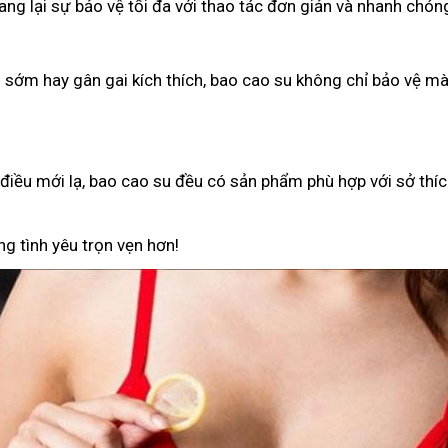
g lại sự bảo vệ tối đa với thao tác đơn giản và nhanh chón
h sớm hay gân gai kích thích, bao cao su không chỉ bảo vệ 
iều mới lạ, bao cao su đều có sản phẩm phù hợp với sở thíc
g tình yêu trọn vẹn hơn!