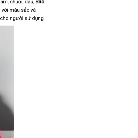
am, chuối, dâu,
Bao
n
với màu sắc và
i cho người sử dụng.