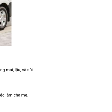
g mai, lậu, và sùi
iệc làm cha mẹ.