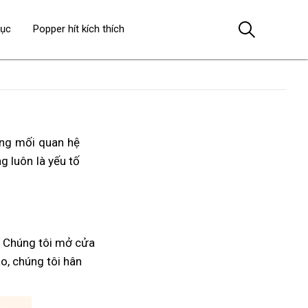
dục
Popper hít kích thích
ong mối quan hệ
ng luôn là yếu tố
. Chúng tôi mở cửa
áo, chúng tôi hân