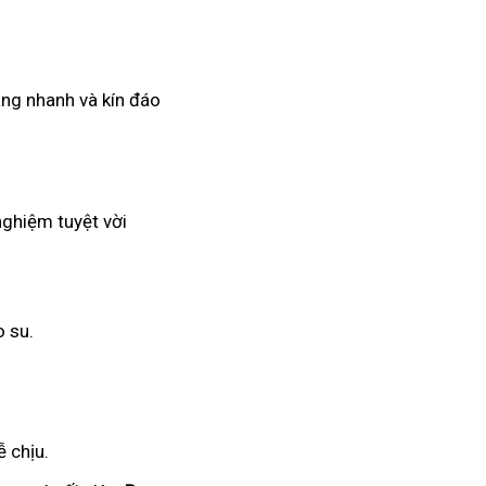
àng nhanh và kín đáo
nghiệm tuyệt vời
o su.
 chịu.