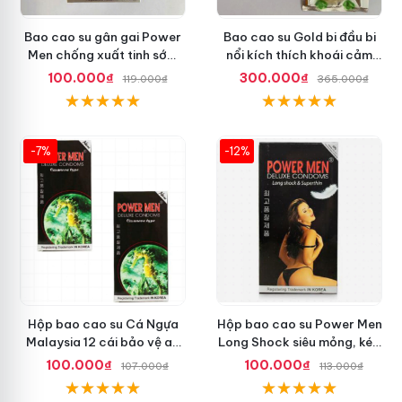
Bao cao su gân gai Power
Bao cao su Gold bi đầu bi
Men chống xuất tinh sớm
nổi kích thích khoái cảm
tăng khoái cảm
nhiều
100.000₫
300.000₫
119.000₫
365.000₫
-7%
-12%
Hộp bao cao su Cá Ngựa
Hộp bao cao su Power Men
Malaysia 12 cái bảo vệ an
Long Shock siêu mỏng, kéo
toàn tuyệt đối
dài quan hệ thoải mái
100.000₫
100.000₫
107.000₫
113.000₫