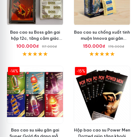
Bao cao su Boss gân gai
Bao cao su chống xuất tinh
hộp 12c, tăng cảm giác
muộn Innova gai gân
thăng hoa
Malaysia
100.000₫
150.000₫
117.000₫
176.000₫
-14%
-15%
Bao cao su siêu gân gai
Hộp bao cao su Power Men
Super Gold đa dạng mẫu
Dotted giúp tăng khoái