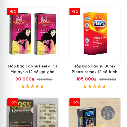
-8%
-9%
Hộp bao cao su Feel 4 in 1
Hộp bao cao su Durex
Malaysia 12 cái gai gân
Pleasuremax 12 cái kích
thắt dễ sử dụng
thích tăng khoái cảm
90.000₫
185.000₫
100.000₫
200.000₫
-15%
-15%