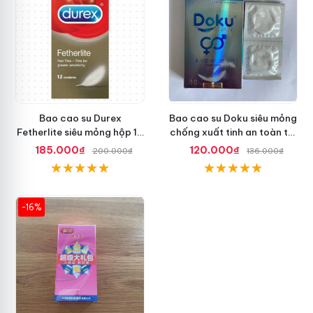
Bao cao su Durex
Bao cao su Doku siêu mỏng
Fetherlite siêu mỏng hộp 12
chống xuất tinh an toàn tối
cái, an toàn
ưu
185.000₫
120.000₫
200.000₫
136.000₫
-16%