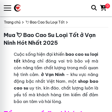
0
Trang chủ
💘 Bao Cao Su Loại Tốt
Mua 💘 Bao Cao Su Loại Tốt ở Vạn
Ninh Hót Nhất 2025
Cuộc sống hiện đại khiến
bao cao su loại
tốt
không chỉ đóng vai trò bảo vệ mà
còn nâng tầm chất lượng trong mối quan
hệ tình cảm.
ở Vạn Ninh
– khu vực năng
động bậc nhất Việt Nam, một
shop bao
cao su
uy tín, kín đáo, chất lượng luôn là
yếu tố mà khách hàng tìm kiếm để đảm
bảo an tâm và hài lòng.