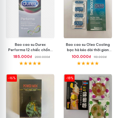
Bao cao su Durex
Bao cao su Oleo Cooling
Performa 12 chiếc chống
bạc hà kéo dài thời gian
xuất tinh sớm chuẩn Thái
quan hệ an toàn
185.000₫
100.000₫
200.000₫
113.000₫
Lan
-16%
-18%