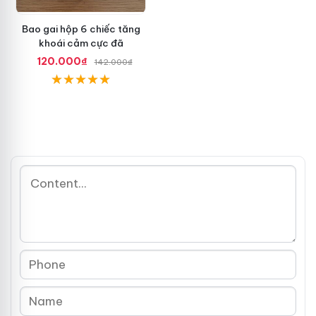
Bao gai hộp 6 chiếc tăng
khoái cảm cực đã
120.000₫
142.000₫