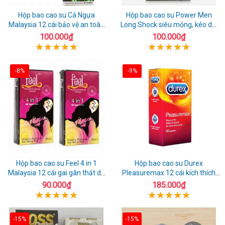
Hộp bao cao su Cá Ngựa
Hộp bao cao su Power Men
Malaysia 12 cái bảo vệ an toàn
Long Shock siêu mỏng, kéo dài
tuyệt đối
quan hệ thoải mái
100.000₫
100.000₫
-8%
-9%
Hộp bao cao su Feel 4 in 1
Hộp bao cao su Durex
Malaysia 12 cái gai gân thắt dễ
Pleasuremax 12 cái kích thích
sử dụng
tăng khoái cảm
90.000₫
185.000₫
-15%
-15%