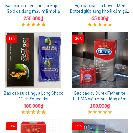
Bao cao su siêu gân gai Super
Hộp bao cao su Power Men
Gold đa dạng mẫu mã mới lạ
Dotted giúp tăng khoái cảm gấp
đôi
250.000₫
65.000₫
-18%
-26%
Bao cao su cá ngựa Long Shock
Bao cao su Durex Fetherlite
12 chiếc kéo dài
ULTIMA siêu mỏng tăng cảm
giác
100.000₫
200.000₫
-9%
-12%