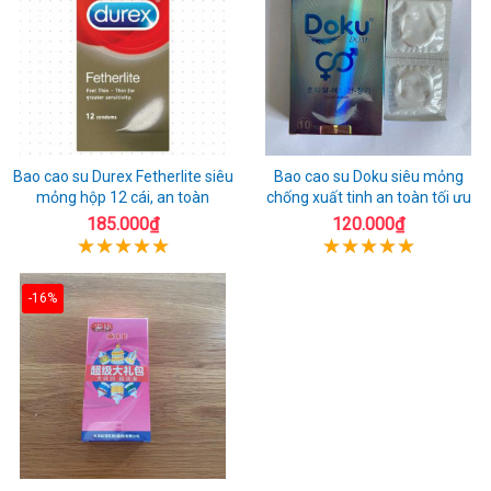
Bao cao su Durex Fetherlite siêu
Bao cao su Doku siêu mỏng
mỏng hộp 12 cái, an toàn
chống xuất tinh an toàn tối ưu
185.000₫
120.000₫
-16%