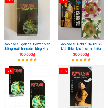
Bao cao su gân gai Power Men
Bao cao su Gold bi đầu bi nổi
chống xuất tinh sớm tăng khoái
kích thích khoái cảm nhiều
cảm
100.000₫
300.000₫
-7%
-12%