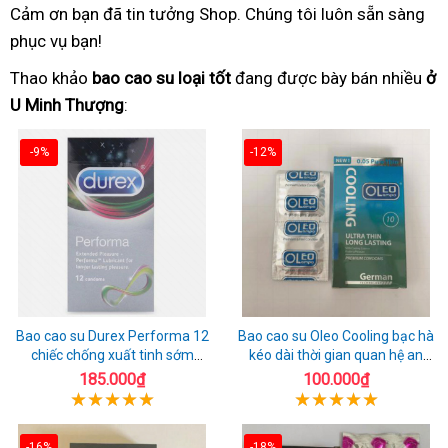
Cảm ơn bạn đã tin tưởng Shop. Chúng tôi luôn sẵn sàng
phục vụ bạn!
Thao khảo
bao cao su loại tốt
đang được bày bán nhiều
ở
U Minh Thượng
:
-9%
-12%
Bao cao su Durex Performa 12
Bao cao su Oleo Cooling bạc hà
chiếc chống xuất tinh sớm
kéo dài thời gian quan hệ an
chuẩn Thái Lan
toàn
185.000₫
100.000₫
-16%
-18%