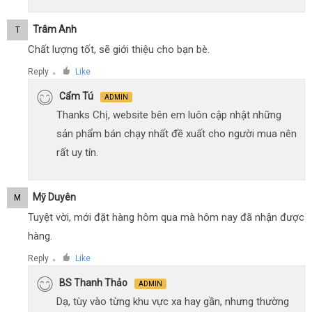
Trâm Anh
T
Chất lượng tốt, sẽ giới thiệu cho bạn bè.
Reply
Like
●
Cẩm Tú
ADMIN
Thanks Chị, website bên em luôn cập nhật những
sản phẩm bán chạy nhất đề xuất cho người mua nên
rất uy tín.
Mỹ Duyên
M
Tuyệt vời, mới đặt hàng hôm qua mà hôm nay đã nhận được
hàng.
Reply
Like
●
BS Thanh Thảo
ADMIN
Dạ, tùy vào từng khu vực xa hay gần, nhưng thường