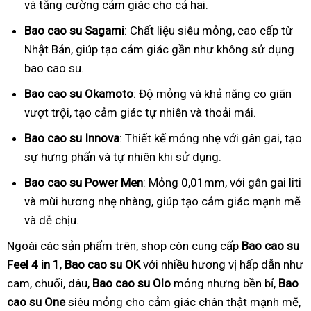
và tăng cường cảm giác cho cả hai.
Bao cao su Sagami
: Chất liệu siêu mỏng, cao cấp từ
Nhật Bản, giúp tạo cảm giác gần như không sử dụng
bao cao su.
Bao cao su Okamoto
: Độ mỏng và khả năng co giãn
vượt trội, tạo cảm giác tự nhiên và thoải mái.
Bao cao su Innova
: Thiết kế mỏng nhẹ với gân gai, tạo
sự hưng phấn và tự nhiên khi sử dụng.
Bao cao su Power Men
: Mỏng 0,01mm, với gân gai liti
và mùi hương nhẹ nhàng, giúp tạo cảm giác mạnh mẽ
và dễ chịu.
Ngoài các sản phẩm trên, shop còn cung cấp
Bao cao su
Feel 4 in 1
,
Bao cao su OK
với nhiều hương vị hấp dẫn như
cam, chuối, dâu,
Bao cao su Olo
mỏng nhưng bền bỉ,
Bao
cao su One
siêu mỏng cho cảm giác chân thật mạnh mẽ,