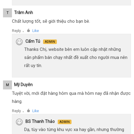
Trâm Anh
T
Chất lượng tốt, sẽ giới thiệu cho bạn bè.
Reply
Like
●
Cẩm Tú
ADMIN
Thanks Chị, website bên em luôn cập nhật những
sản phẩm bán chạy nhất đề xuất cho người mua nên
rất uy tín.
Mỹ Duyên
M
Tuyệt vời, mới đặt hàng hôm qua mà hôm nay đã nhận được
hàng.
Reply
Like
●
BS Thanh Thảo
ADMIN
Dạ, tùy vào từng khu vực xa hay gần, nhưng thường