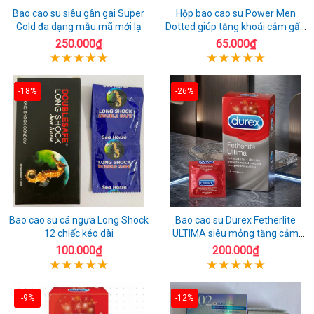
Bao cao su siêu gân gai Super
Hộp bao cao su Power Men
Gold đa dạng mẫu mã mới lạ
Dotted giúp tăng khoái cảm gấp
đôi
250.000₫
65.000₫
-18%
-26%
Bao cao su cá ngựa Long Shock
Bao cao su Durex Fetherlite
12 chiếc kéo dài
ULTIMA siêu mỏng tăng cảm
giác
100.000₫
200.000₫
-9%
-12%