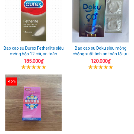
Bao cao su Durex Fetherlite siêu
Bao cao su Doku siêu mỏng
mỏng hộp 12 cái, an toàn
chống xuất tinh an toàn tối ưu
185.000₫
120.000₫
-16%