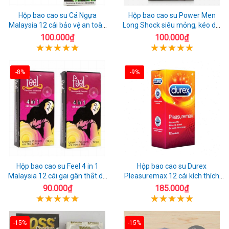
Hộp bao cao su Cá Ngựa
Hộp bao cao su Power Men
Malaysia 12 cái bảo vệ an toàn
Long Shock siêu mỏng, kéo dài
tuyệt đối
quan hệ thoải mái
100.000₫
100.000₫
-8%
-9%
Hộp bao cao su Feel 4 in 1
Hộp bao cao su Durex
Malaysia 12 cái gai gân thắt dễ
Pleasuremax 12 cái kích thích
sử dụng
tăng khoái cảm
90.000₫
185.000₫
-15%
-15%