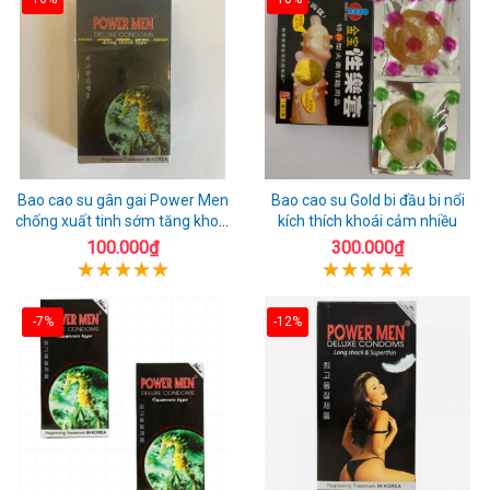
Bao cao su gân gai Power Men
Bao cao su Gold bi đầu bi nổi
chống xuất tinh sớm tăng khoái
kích thích khoái cảm nhiều
cảm
100.000₫
300.000₫
-7%
-12%