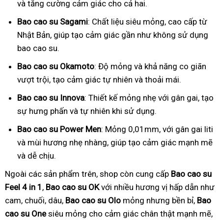
và tăng cường cảm giác cho cả hai.
Bao cao su Sagami
: Chất liệu siêu mỏng, cao cấp từ
Nhật Bản, giúp tạo cảm giác gần như không sử dụng
bao cao su.
Bao cao su Okamoto
: Độ mỏng và khả năng co giãn
vượt trội, tạo cảm giác tự nhiên và thoải mái.
Bao cao su Innova
: Thiết kế mỏng nhẹ với gân gai, tạo
sự hưng phấn và tự nhiên khi sử dụng.
Bao cao su Power Men
: Mỏng 0,01mm, với gân gai liti
và mùi hương nhẹ nhàng, giúp tạo cảm giác mạnh mẽ
và dễ chịu.
Ngoài các sản phẩm trên, shop còn cung cấp
Bao cao su
Feel 4 in 1
,
Bao cao su OK
với nhiều hương vị hấp dẫn như
cam, chuối, dâu,
Bao cao su Olo
mỏng nhưng bền bỉ,
Bao
cao su One
siêu mỏng cho cảm giác chân thật mạnh mẽ,