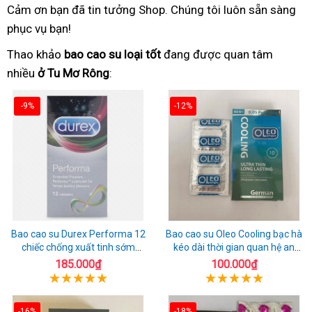
Cảm ơn bạn đã tin tưởng Shop. Chúng tôi luôn sẵn sàng
phục vụ bạn!
Thao khảo
bao cao su loại tốt
đang được quan tâm
nhiều
ở Tu Mơ Rông
:
-9%
-12%
Bao cao su Durex Performa 12
Bao cao su Oleo Cooling bạc hà
chiếc chống xuất tinh sớm
kéo dài thời gian quan hệ an
chuẩn Thái Lan
toàn
185.000₫
100.000₫
-16%
-18%