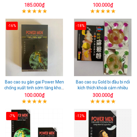
chuẩn Thái Lan
toàn
185.000₫
100.000₫
-16%
-18%
Bao cao su gân gai Power Men
Bao cao su Gold bi đầu bi nổi
chống xuất tinh sớm tăng khoái
kích thích khoái cảm nhiều
cảm
100.000₫
300.000₫
-7%
-12%