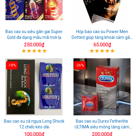
Bao cao su siêu gân gai Super
Hộp bao cao su Power Men
Gold đa dạng mẫu mã mới lạ
Dotted giúp tăng khoái cảm gấp
đôi
250.000₫
65.000₫
-18%
-26%
Bao cao su cá ngựa Long Shock
Bao cao su Durex Fetherlite
12 chiếc kéo dài
ULTIMA siêu mỏng tăng cảm
giác
100.000₫
200.000₫