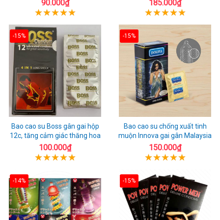
90.000₫
185.000₫
-15%
-15%
Bao cao su Boss gân gai hộp
Bao cao su chống xuất tinh
12c, tăng cảm giác thăng hoa
muộn Innova gai gân Malaysia
100.000₫
150.000₫
-14%
-15%