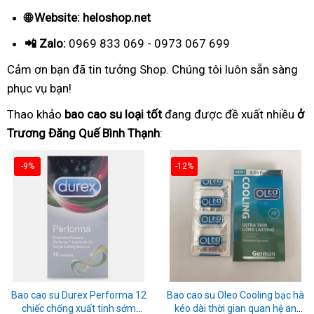
🌐 Website: heloshop.net
📲 Zalo:
0969 833 069 - 0973 067 699
Cảm ơn bạn đã tin tưởng Shop. Chúng tôi luôn sẵn sàng
phục vụ bạn!
Thao khảo
bao cao su loại tốt
đang được đề xuất nhiều
ở
Trương Đăng Quế Bình Thạnh
:
-9%
-12%
Bao cao su Durex Performa 12
Bao cao su Oleo Cooling bạc hà
chiếc chống xuất tinh sớm
kéo dài thời gian quan hệ an