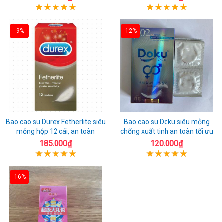
-9%
-12%
Bao cao su Durex Fetherlite siêu
Bao cao su Doku siêu mỏng
mỏng hộp 12 cái, an toàn
chống xuất tinh an toàn tối ưu
185.000₫
120.000₫
-16%