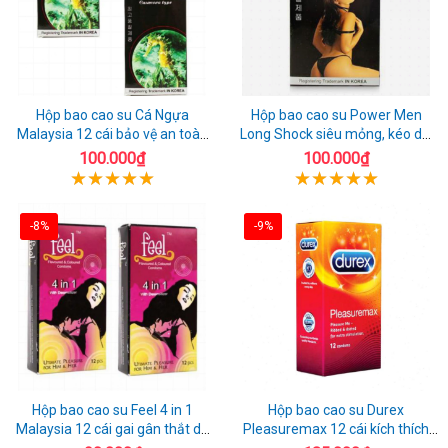
Hộp bao cao su Cá Ngựa
Hộp bao cao su Power Men
Malaysia 12 cái bảo vệ an toàn
Long Shock siêu mỏng, kéo dài
tuyệt đối
quan hệ thoải mái
100.000₫
100.000₫
-8%
-9%
Hộp bao cao su Feel 4 in 1
Hộp bao cao su Durex
Malaysia 12 cái gai gân thắt dễ
Pleasuremax 12 cái kích thích
sử dụng
tăng khoái cảm