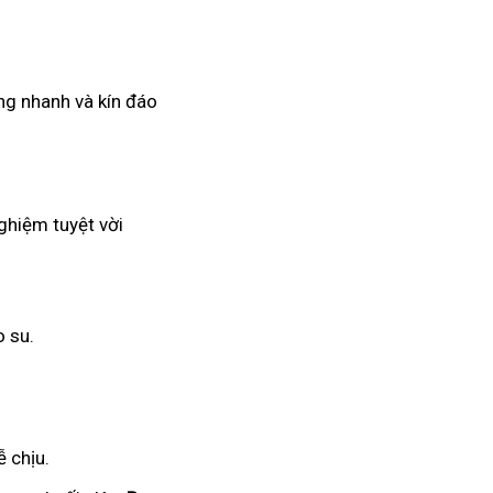
ng nhanh và kín đáo
ghiệm tuyệt vời
o su.
 chịu.