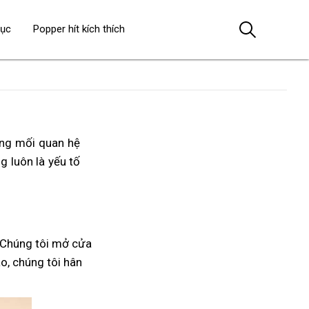
dục
Popper hít kích thích
ong mối quan hệ
ng luôn là yếu tố
 Chúng tôi mở cửa
áo, chúng tôi hân