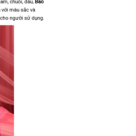
am, chuối, dâu,
Bao
n
với màu sắc và
i cho người sử dụng.