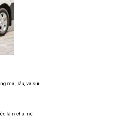
g mai, lậu, và sùi
iệc làm cha mẹ.