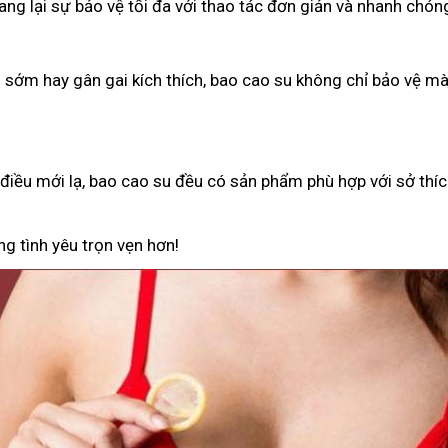
g lại sự bảo vệ tối đa với thao tác đơn giản và nhanh chón
h sớm hay gân gai kích thích, bao cao su không chỉ bảo vệ 
iều mới lạ, bao cao su đều có sản phẩm phù hợp với sở thíc
g tình yêu trọn vẹn hơn!