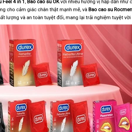
 Feel 4 in 1
,
Bao cao su OK
với nhiều hương vị hấp dẫn như c
ng cho cảm giác chân thật mạnh mẽ, và
Bao cao su Rocme
 lượng và an toàn tuyệt đối, mang lại trải nghiệm tuyệt vờ