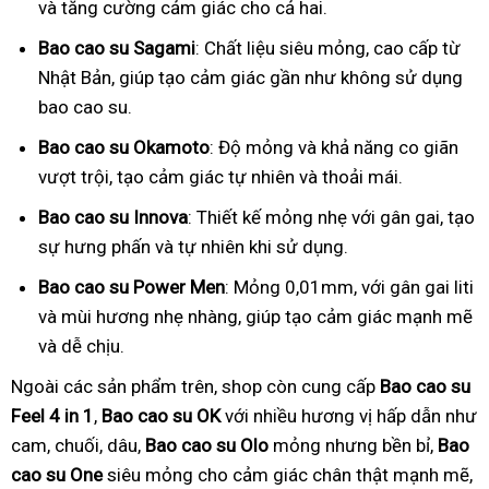
và tăng cường cảm giác cho cả hai.
Bao cao su Sagami
: Chất liệu siêu mỏng, cao cấp từ
Nhật Bản, giúp tạo cảm giác gần như không sử dụng
bao cao su.
Bao cao su Okamoto
: Độ mỏng và khả năng co giãn
vượt trội, tạo cảm giác tự nhiên và thoải mái.
Bao cao su Innova
: Thiết kế mỏng nhẹ với gân gai, tạo
sự hưng phấn và tự nhiên khi sử dụng.
Bao cao su Power Men
: Mỏng 0,01mm, với gân gai liti
và mùi hương nhẹ nhàng, giúp tạo cảm giác mạnh mẽ
và dễ chịu.
Ngoài các sản phẩm trên, shop còn cung cấp
Bao cao su
Feel 4 in 1
,
Bao cao su OK
với nhiều hương vị hấp dẫn như
cam, chuối, dâu,
Bao cao su Olo
mỏng nhưng bền bỉ,
Bao
cao su One
siêu mỏng cho cảm giác chân thật mạnh mẽ,