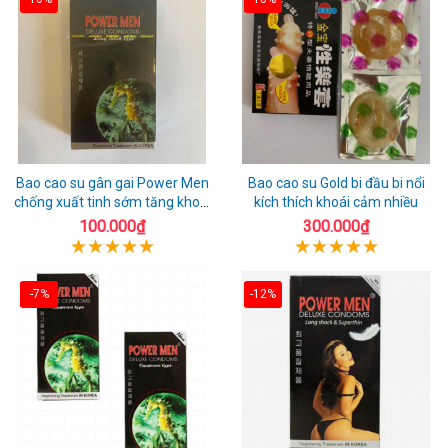
Bao cao su gân gai Power Men
Bao cao su Gold bi đầu bi nổi
chống xuất tinh sớm tăng khoái
kích thích khoái cảm nhiều
cảm
100.000₫
300.000₫
-7%
-12%