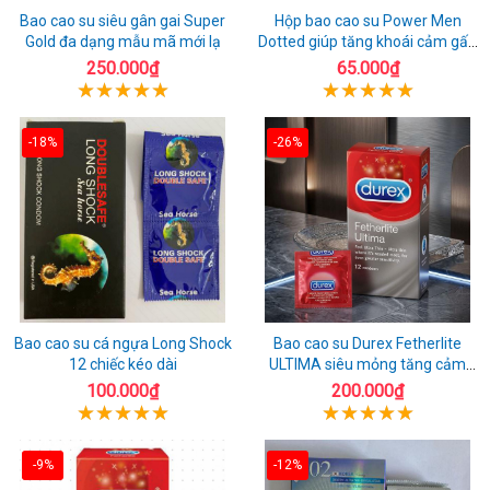
Bao cao su siêu gân gai Super
Hộp bao cao su Power Men
Gold đa dạng mẫu mã mới lạ
Dotted giúp tăng khoái cảm gấp
đôi
250.000₫
65.000₫
-18%
-26%
Bao cao su cá ngựa Long Shock
Bao cao su Durex Fetherlite
12 chiếc kéo dài
ULTIMA siêu mỏng tăng cảm
giác
100.000₫
200.000₫
-9%
-12%