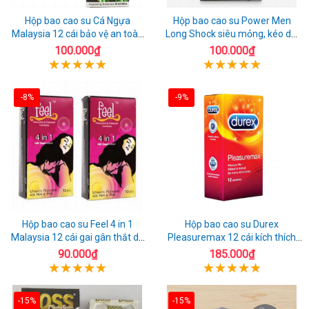
Hộp bao cao su Cá Ngựa
Hộp bao cao su Power Men
Malaysia 12 cái bảo vệ an toàn
Long Shock siêu mỏng, kéo dài
tuyệt đối
quan hệ thoải mái
100.000₫
100.000₫
-8%
-9%
Hộp bao cao su Feel 4 in 1
Hộp bao cao su Durex
Malaysia 12 cái gai gân thắt dễ
Pleasuremax 12 cái kích thích
sử dụng
tăng khoái cảm
90.000₫
185.000₫
-15%
-15%