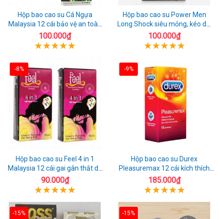
Hộp bao cao su Cá Ngựa
Hộp bao cao su Power Men
Malaysia 12 cái bảo vệ an toàn
Long Shock siêu mỏng, kéo dài
tuyệt đối
quan hệ thoải mái
100.000₫
100.000₫
-8%
-9%
Hộp bao cao su Feel 4 in 1
Hộp bao cao su Durex
Malaysia 12 cái gai gân thắt dễ
Pleasuremax 12 cái kích thích
sử dụng
tăng khoái cảm
90.000₫
185.000₫
-15%
-15%