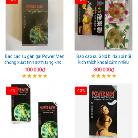
Bao cao su gân gai Power Men
Bao cao su Gold bi đầu bi nổi
chống xuất tinh sớm tăng khoái
kích thích khoái cảm nhiều
cảm
100.000₫
300.000₫
-7%
-12%