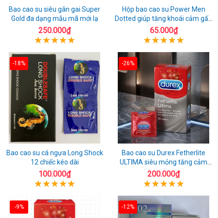
Bao cao su siêu gân gai Super
Hộp bao cao su Power Men
Gold đa dạng mẫu mã mới lạ
Dotted giúp tăng khoái cảm gấp
đôi
250.000₫
65.000₫
-18%
-26%
Bao cao su cá ngựa Long Shock
Bao cao su Durex Fetherlite
12 chiếc kéo dài
ULTIMA siêu mỏng tăng cảm
giác
100.000₫
200.000₫
-9%
-12%