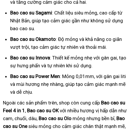
và tăng cường cảm giác cho cả hai.
Bao cao su Sagami
: Chất liệu siêu mỏng, cao cấp từ
Nhật Bản, giúp tạo cảm giác gần như không sử dụng
bao cao su.
Bao cao su Okamoto
: Độ mỏng và khả năng co giãn
vượt trội, tạo cảm giác tự nhiên và thoải mái.
Bao cao su Innova
: Thiết kế mỏng nhẹ với gân gai, tạo
sự hưng phấn và tự nhiên khi sử dụng.
Bao cao su Power Men
: Mỏng 0,01mm, với gân gai liti
và mùi hương nhẹ nhàng, giúp tạo cảm giác mạnh mẽ
và dễ chịu.
Ngoài các sản phẩm trên, shop còn cung cấp
Bao cao su
Feel 4 in 1
,
Bao cao su OK
với nhiều hương vị hấp dẫn như
cam, chuối, dâu,
Bao cao su Olo
mỏng nhưng bền bỉ,
Bao
cao su One
siêu mỏng cho cảm giác chân thật mạnh mẽ,