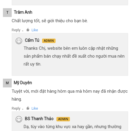
Trâm Anh
T
Chất lượng tốt, sẽ giới thiệu cho bạn bè.
Reply
Like
●
Cẩm Tú
ADMIN
Thanks Chị, website bên em luôn cập nhật những
sản phẩm bán chạy nhất đề xuất cho người mua nên
rất uy tín.
Mỹ Duyên
M
Tuyệt vời, mới đặt hàng hôm qua mà hôm nay đã nhận được
hàng.
Reply
Like
●
BS Thanh Thảo
ADMIN
Dạ, tùy vào từng khu vực xa hay gần, nhưng thường