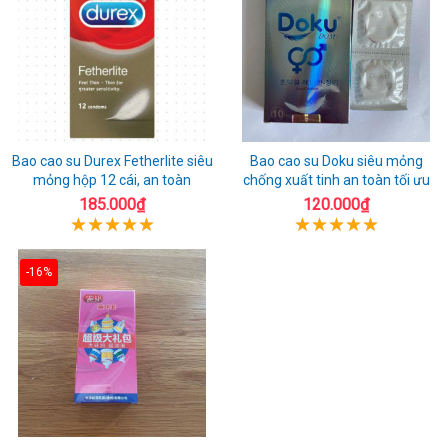
Bao cao su Durex Fetherlite siêu
Bao cao su Doku siêu mỏng
mỏng hộp 12 cái, an toàn
chống xuất tinh an toàn tối ưu
185.000₫
120.000₫
-16%