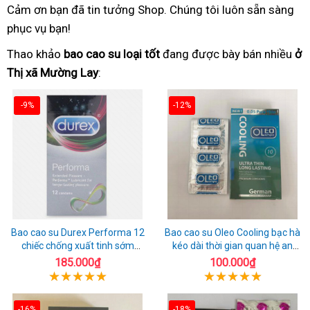
Cảm ơn bạn đã tin tưởng Shop. Chúng tôi luôn sẵn sàng
phục vụ bạn!
Thao khảo
bao cao su loại tốt
đang được bày bán nhiều
ở
Thị xã Mường Lay
:
-9%
-12%
Bao cao su Durex Performa 12
Bao cao su Oleo Cooling bạc hà
chiếc chống xuất tinh sớm
kéo dài thời gian quan hệ an
chuẩn Thái Lan
toàn
185.000₫
100.000₫
-16%
-18%