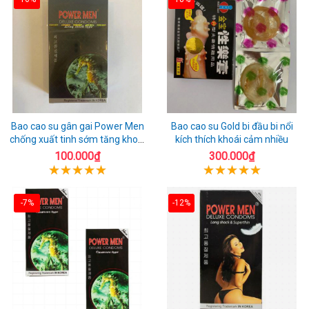
Bao cao su gân gai Power Men
Bao cao su Gold bi đầu bi nổi
chống xuất tinh sớm tăng khoái
kích thích khoái cảm nhiều
cảm
100.000₫
300.000₫
-7%
-12%