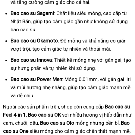
và tăng cường cảm giác cho cả hai.
Bao cao su Sagami
: Chất liệu siêu mỏng, cao cấp từ
Nhật Bản, giúp tạo cảm giác gần như không sử dụng
bao cao su.
Bao cao su Okamoto
: Độ mỏng và khả năng co giãn
vượt trội, tạo cảm giác tự nhiên và thoải mái.
Bao cao su Innova
: Thiết kế mỏng nhẹ với gân gai, tạo
sự hưng phấn và tự nhiên khi sử dụng.
Bao cao su Power Men
: Mỏng 0,01mm, với gân gai liti
và mùi hương nhẹ nhàng, giúp tạo cảm giác mạnh mẽ
và dễ chịu.
Ngoài các sản phẩm trên, shop còn cung cấp
Bao cao su
Feel 4 in 1
,
Bao cao su OK
với nhiều hương vị hấp dẫn như
cam, chuối, dâu,
Bao cao su Olo
mỏng nhưng bền bỉ,
Bao
cao su One
siêu mỏng cho cảm giác chân thật mạnh mẽ,