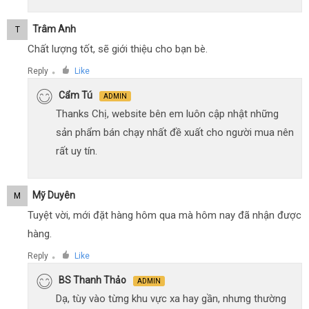
Trâm Anh
T
Chất lượng tốt, sẽ giới thiệu cho bạn bè.
Reply
Like
●
Cẩm Tú
ADMIN
Thanks Chị, website bên em luôn cập nhật những
sản phẩm bán chạy nhất đề xuất cho người mua nên
rất uy tín.
Mỹ Duyên
M
Tuyệt vời, mới đặt hàng hôm qua mà hôm nay đã nhận được
hàng.
Reply
Like
●
BS Thanh Thảo
ADMIN
Dạ, tùy vào từng khu vực xa hay gần, nhưng thường