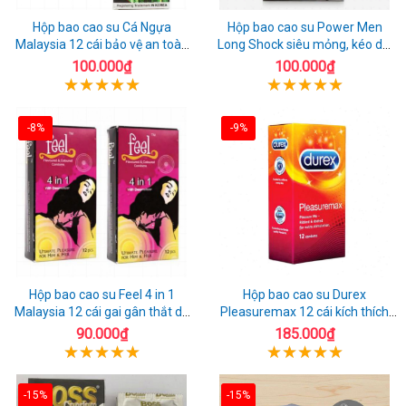
Hộp bao cao su Cá Ngựa
Hộp bao cao su Power Men
Malaysia 12 cái bảo vệ an toàn
Long Shock siêu mỏng, kéo dài
tuyệt đối
quan hệ thoải mái
100.000₫
100.000₫
-8%
-9%
Hộp bao cao su Feel 4 in 1
Hộp bao cao su Durex
Malaysia 12 cái gai gân thắt dễ
Pleasuremax 12 cái kích thích
sử dụng
tăng khoái cảm
90.000₫
185.000₫
-15%
-15%