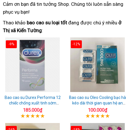
Cảm ơn bạn đã tin tưởng Shop. Chúng tôi luôn sẵn sàng
phục vụ bạn!
Thao khảo
bao cao su loại tốt
đang được chú ý nhiều
ở
Thị xã Kiến Tường
:
-9%
-12%
Bao cao su Durex Performa 12
Bao cao su Oleo Cooling bạc hà
chiếc chống xuất tinh sớm
kéo dài thời gian quan hệ an
chuẩn Thái Lan
toàn
185.000₫
100.000₫
-16%
-18%