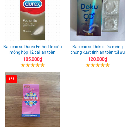
Bao cao su Durex Fetherlite siêu
Bao cao su Doku siêu mỏng
mỏng hộp 12 cái, an toàn
chống xuất tinh an toàn tối ưu
185.000₫
120.000₫
-16%