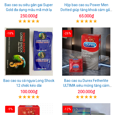
Bao cao su siêu gân gai Super
Hộp bao cao su Power Men
Gold đa dạng mẫu mã mới lạ
Dotted giúp tăng khoái cảm gấp
đôi
250.000₫
65.000₫
-18%
-26%
Bao cao su cá ngựa Long Shock
Bao cao su Durex Fetherlite
12 chiếc kéo dài
ULTIMA siêu mỏng tăng cảm
giác
100.000₫
200.000₫
-9%
-12%