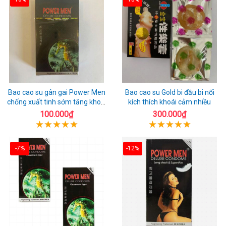
Bao cao su gân gai Power Men
Bao cao su Gold bi đầu bi nổi
chống xuất tinh sớm tăng khoái
kích thích khoái cảm nhiều
cảm
100.000₫
300.000₫
-7%
-12%