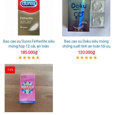
Bao cao su Durex Fetherlite siêu
Bao cao su Doku siêu mỏng
mỏng hộp 12 cái, an toàn
chống xuất tinh an toàn tối ưu
185.000₫
120.000₫
-16%