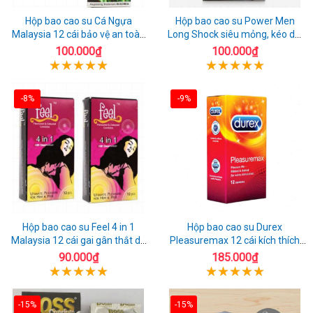
Hộp bao cao su Cá Ngựa
Hộp bao cao su Power Men
Malaysia 12 cái bảo vệ an toàn
Long Shock siêu mỏng, kéo dài
tuyệt đối
quan hệ thoải mái
100.000₫
100.000₫
-8%
-9%
Hộp bao cao su Feel 4 in 1
Hộp bao cao su Durex
Malaysia 12 cái gai gân thắt dễ
Pleasuremax 12 cái kích thích
sử dụng
tăng khoái cảm
90.000₫
185.000₫
-15%
-15%