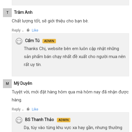
Trâm Anh
T
Chất lượng tốt, sẽ giới thiệu cho bạn bè.
Reply
Like
●
Cẩm Tú
ADMIN
Thanks Chị, website bên em luôn cập nhật những
sản phẩm bán chạy nhất đề xuất cho người mua nên
rất uy tín.
Mỹ Duyên
M
Tuyệt vời, mới đặt hàng hôm qua mà hôm nay đã nhận được
hàng.
Reply
Like
●
BS Thanh Thảo
ADMIN
Dạ, tùy vào từng khu vực xa hay gần, nhưng thường