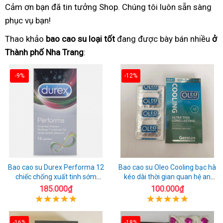
Cảm ơn bạn đã tin tưởng Shop. Chúng tôi luôn sẵn sàng
phục vụ bạn!
Thao khảo
bao cao su loại tốt
đang được bày bán nhiều
ở
Thành phố Nha Trang
:
-9%
-12%
Bao cao su Durex Performa 12
Bao cao su Oleo Cooling bạc hà
chiếc chống xuất tinh sớm
kéo dài thời gian quan hệ an
chuẩn Thái Lan
toàn
185.000₫
100.000₫
-16%
-18%