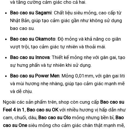
và tăng cường cảm giác cho cả hai.
Bao cao su Sagami
: Chất liệu siêu mỏng, cao cấp từ
Nhật Bản, giúp tạo cảm giác gần như không sử dụng
bao cao su.
Bao cao su Okamoto
: Độ mỏng và khả năng co giãn
vượt trội, tạo cảm giác tự nhiên và thoải mái.
Bao cao su Innova
: Thiết kế mỏng nhẹ với gân gai, tạo
sự hưng phấn và tự nhiên khi sử dụng.
Bao cao su Power Men
: Mỏng 0,01mm, với gân gai liti
và mùi hương nhẹ nhàng, giúp tạo cảm giác mạnh mẽ
và dễ chịu.
Ngoài các sản phẩm trên, shop còn cung cấp
Bao cao su
Feel 4 in 1
,
Bao cao su OK
với nhiều hương vị hấp dẫn như
cam, chuối, dâu,
Bao cao su Olo
mỏng nhưng bền bỉ,
Bao
cao su One
siêu mỏng cho cảm giác chân thật mạnh mẽ,