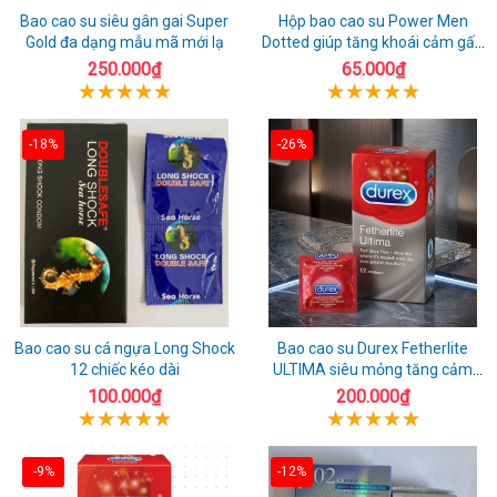
Bao cao su siêu gân gai Super
Hộp bao cao su Power Men
Gold đa dạng mẫu mã mới lạ
Dotted giúp tăng khoái cảm gấp
đôi
250.000₫
65.000₫
-18%
-26%
Bao cao su cá ngựa Long Shock
Bao cao su Durex Fetherlite
12 chiếc kéo dài
ULTIMA siêu mỏng tăng cảm
giác
100.000₫
200.000₫
-9%
-12%