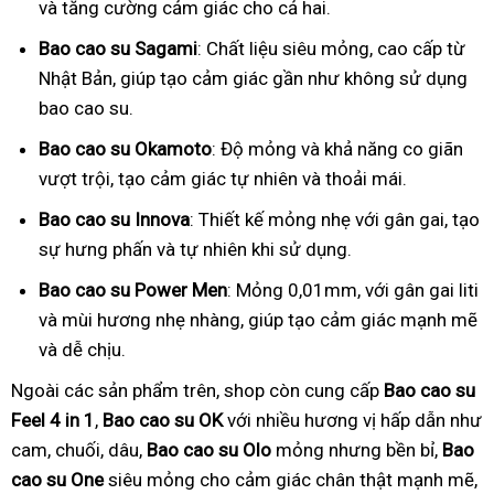
và tăng cường cảm giác cho cả hai.
Bao cao su Sagami
: Chất liệu siêu mỏng, cao cấp từ
Nhật Bản, giúp tạo cảm giác gần như không sử dụng
bao cao su.
Bao cao su Okamoto
: Độ mỏng và khả năng co giãn
vượt trội, tạo cảm giác tự nhiên và thoải mái.
Bao cao su Innova
: Thiết kế mỏng nhẹ với gân gai, tạo
sự hưng phấn và tự nhiên khi sử dụng.
Bao cao su Power Men
: Mỏng 0,01mm, với gân gai liti
và mùi hương nhẹ nhàng, giúp tạo cảm giác mạnh mẽ
và dễ chịu.
Ngoài các sản phẩm trên, shop còn cung cấp
Bao cao su
Feel 4 in 1
,
Bao cao su OK
với nhiều hương vị hấp dẫn như
cam, chuối, dâu,
Bao cao su Olo
mỏng nhưng bền bỉ,
Bao
cao su One
siêu mỏng cho cảm giác chân thật mạnh mẽ,