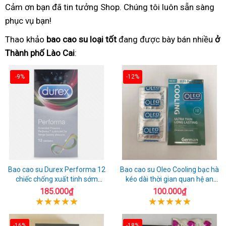
Cảm ơn bạn đã tin tưởng Shop. Chúng tôi luôn sẵn sàng
phục vụ bạn!
Thao khảo
bao cao su loại tốt
đang được bày bán nhiều
ở
Thành phố Lào Cai
:
-9%
-12%
Bao cao su Durex Performa 12
Bao cao su Oleo Cooling bạc hà
chiếc chống xuất tinh sớm
kéo dài thời gian quan hệ an
chuẩn Thái Lan
toàn
185.000₫
100.000₫
-16%
-18%