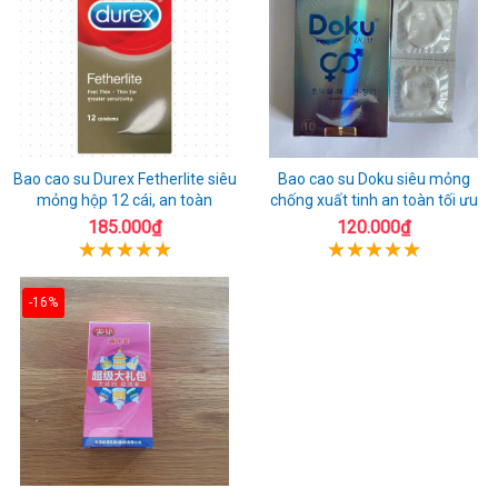
Bao cao su Durex Fetherlite siêu
Bao cao su Doku siêu mỏng
mỏng hộp 12 cái, an toàn
chống xuất tinh an toàn tối ưu
185.000₫
120.000₫
-16%