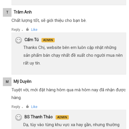
Trâm Anh
T
Chất lượng tốt, sẽ giới thiệu cho bạn bè.
Reply
Like
●
Cẩm Tú
ADMIN
Thanks Chị, website bên em luôn cập nhật những
sản phẩm bán chạy nhất đề xuất cho người mua nên
rất uy tín.
Mỹ Duyên
M
Tuyệt vời, mới đặt hàng hôm qua mà hôm nay đã nhận được
hàng.
Reply
Like
●
BS Thanh Thảo
ADMIN
Dạ, tùy vào từng khu vực xa hay gần, nhưng thường