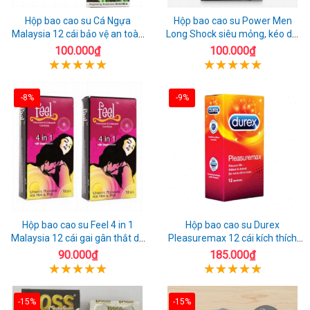
Hộp bao cao su Cá Ngựa
Hộp bao cao su Power Men
Malaysia 12 cái bảo vệ an toàn
Long Shock siêu mỏng, kéo dài
tuyệt đối
quan hệ thoải mái
100.000₫
100.000₫
-8%
-9%
Hộp bao cao su Feel 4 in 1
Hộp bao cao su Durex
Malaysia 12 cái gai gân thắt dễ
Pleasuremax 12 cái kích thích
sử dụng
tăng khoái cảm
90.000₫
185.000₫
-15%
-15%