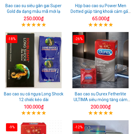
Bao cao su siêu gân gai Super
Hộp bao cao su Power Men
Gold đa dạng mẫu mã mới lạ
Dotted giúp tăng khoái cảm gấp
đôi
250.000₫
65.000₫
-18%
-26%
Bao cao su cá ngựa Long Shock
Bao cao su Durex Fetherlite
12 chiếc kéo dài
ULTIMA siêu mỏng tăng cảm
giác
100.000₫
200.000₫
-9%
-12%