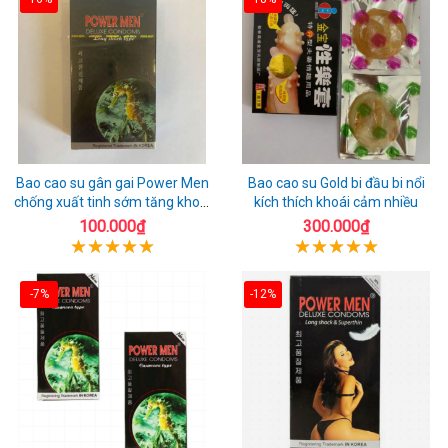
Bao cao su gân gai Power Men
Bao cao su Gold bi đầu bi nổi
chống xuất tinh sớm tăng khoái
kích thích khoái cảm nhiều
cảm
100.000₫
300.000₫
-7%
-12%