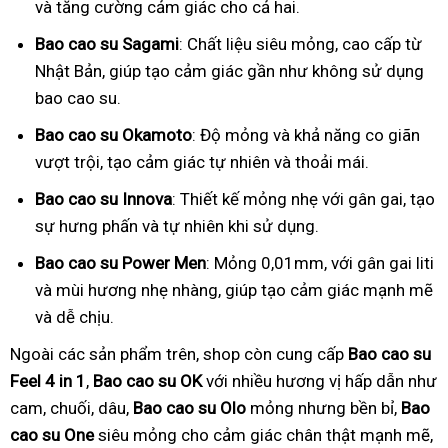
và tăng cường cảm giác cho cả hai.
Bao cao su Sagami
: Chất liệu siêu mỏng, cao cấp từ
Nhật Bản, giúp tạo cảm giác gần như không sử dụng
bao cao su.
Bao cao su Okamoto
: Độ mỏng và khả năng co giãn
vượt trội, tạo cảm giác tự nhiên và thoải mái.
Bao cao su Innova
: Thiết kế mỏng nhẹ với gân gai, tạo
sự hưng phấn và tự nhiên khi sử dụng.
Bao cao su Power Men
: Mỏng 0,01mm, với gân gai liti
và mùi hương nhẹ nhàng, giúp tạo cảm giác mạnh mẽ
và dễ chịu.
Ngoài các sản phẩm trên, shop còn cung cấp
Bao cao su
Feel 4 in 1
,
Bao cao su OK
với nhiều hương vị hấp dẫn như
cam, chuối, dâu,
Bao cao su Olo
mỏng nhưng bền bỉ,
Bao
cao su One
siêu mỏng cho cảm giác chân thật mạnh mẽ,