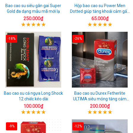
Bao cao su siêu gân gai Super
Hộp bao cao su Power Men
Gold đa dạng mẫu mã mới lạ
Dotted giúp tăng khoái cảm gấp
đôi
250.000₫
65.000₫
-18%
-26%
Bao cao su cá ngựa Long Shock
Bao cao su Durex Fetherlite
12 chiếc kéo dài
ULTIMA siêu mỏng tăng cảm
giác
100.000₫
200.000₫
-9%
-12%