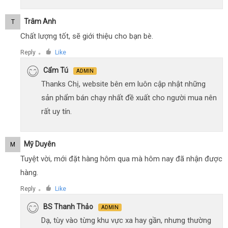
Trâm Anh
T
Chất lượng tốt, sẽ giới thiệu cho bạn bè.
Reply
Like
●
Cẩm Tú
ADMIN
Thanks Chị, website bên em luôn cập nhật những
sản phẩm bán chạy nhất đề xuất cho người mua nên
rất uy tín.
Mỹ Duyên
M
Tuyệt vời, mới đặt hàng hôm qua mà hôm nay đã nhận được
hàng.
Reply
Like
●
BS Thanh Thảo
ADMIN
Dạ, tùy vào từng khu vực xa hay gần, nhưng thường