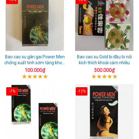
Bao cao su gân gai Power Men
Bao cao su Gold bi đầu bi nổi
chống xuất tinh sớm tăng khoái
kích thích khoái cảm nhiều
cảm
100.000₫
300.000₫
-7%
-12%