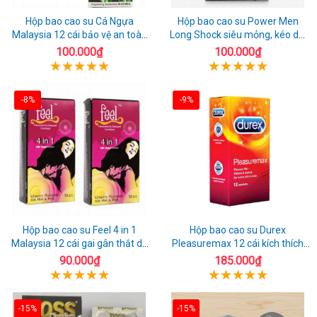
Hộp bao cao su Cá Ngựa
Hộp bao cao su Power Men
Malaysia 12 cái bảo vệ an toàn
Long Shock siêu mỏng, kéo dài
tuyệt đối
quan hệ thoải mái
100.000₫
100.000₫
-8%
-9%
Hộp bao cao su Feel 4 in 1
Hộp bao cao su Durex
Malaysia 12 cái gai gân thắt dễ
Pleasuremax 12 cái kích thích
sử dụng
tăng khoái cảm
90.000₫
185.000₫
-15%
-15%