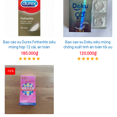
Bao cao su Durex Fetherlite siêu
Bao cao su Doku siêu mỏng
mỏng hộp 12 cái, an toàn
chống xuất tinh an toàn tối ưu
185.000₫
120.000₫
-16%