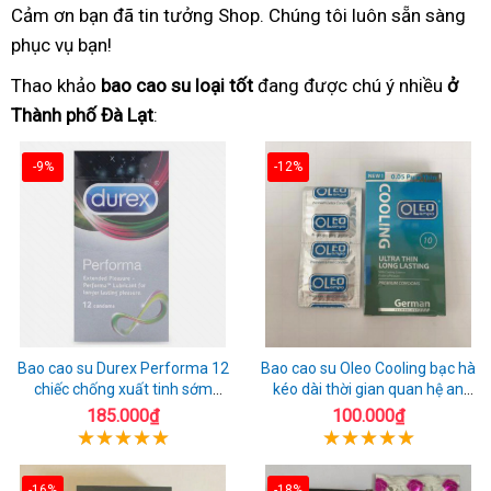
Cảm ơn bạn đã tin tưởng Shop. Chúng tôi luôn sẵn sàng
phục vụ bạn!
Thao khảo
bao cao su loại tốt
đang được chú ý nhiều
ở
Thành phố Đà Lạt
:
-9%
-12%
Bao cao su Durex Performa 12
Bao cao su Oleo Cooling bạc hà
chiếc chống xuất tinh sớm
kéo dài thời gian quan hệ an
chuẩn Thái Lan
toàn
185.000₫
100.000₫
-16%
-18%