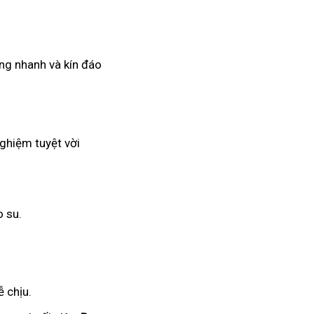
àng nhanh và kín đáo
nghiệm tuyệt vời
o su.
 chịu.