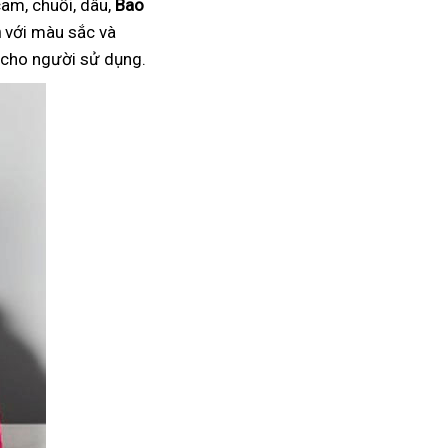
am, chuối, dâu,
Bao
n
với màu sắc và
i cho người sử dụng.