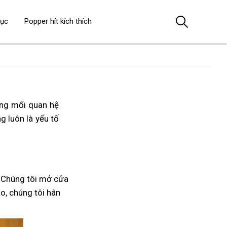
dục
Popper hít kích thích
ong mối quan hệ
ng luôn là yếu tố
 Chúng tôi mở cửa
áo, chúng tôi hân