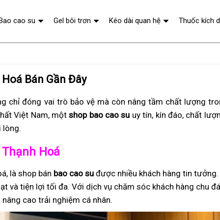
Bao cao su
Gel bôi trơn
Kéo dài quan hệ
Thuốc kích 
h Hoá Bán Gần Đây
g chỉ đóng vai trò bảo vệ mà còn nâng tầm chất lượng tr
hất Việt Nam, một
shop bao cao su
uy tín, kín đáo, chất lượ
 lòng.
ở Thạnh Hoá
á, là shop bán
bao cao su
được nhiều khách hàng tin tưởng.
ạt và tiện lợi tối đa. Với dịch vụ chăm sóc khách hàng chu đ
 nâng cao trải nghiệm cá nhân.