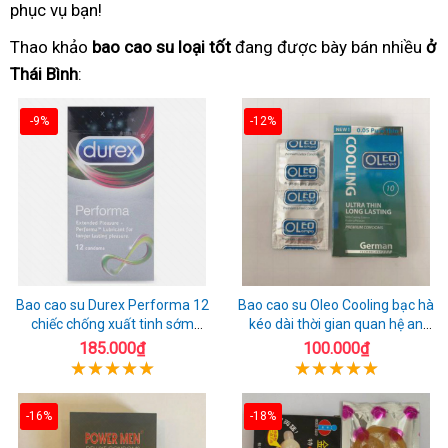
phục vụ bạn!
Thao khảo
bao cao su loại tốt
đang được bày bán nhiều
ở
Thái Bình
:
-9%
-12%
Bao cao su Durex Performa 12
Bao cao su Oleo Cooling bạc hà
chiếc chống xuất tinh sớm
kéo dài thời gian quan hệ an
chuẩn Thái Lan
toàn
185.000₫
100.000₫
-16%
-18%