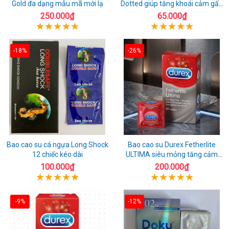
Gold đa dạng mẫu mã mới lạ
Dotted giúp tăng khoái cảm gấp
đôi
250.000₫
65.000₫
-18%
-26%
Bao cao su cá ngựa Long Shock
Bao cao su Durex Fetherlite
12 chiếc kéo dài
ULTIMA siêu mỏng tăng cảm
giác
100.000₫
200.000₫
-9%
-12%