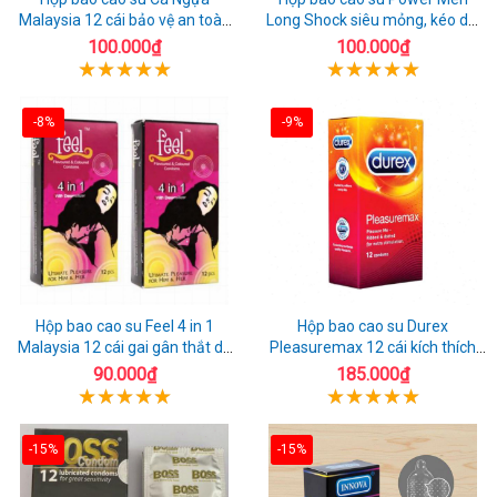
Malaysia 12 cái bảo vệ an toàn
Long Shock siêu mỏng, kéo dài
tuyệt đối
quan hệ thoải mái
100.000₫
100.000₫
-8%
-9%
Hộp bao cao su Feel 4 in 1
Hộp bao cao su Durex
Malaysia 12 cái gai gân thắt dễ
Pleasuremax 12 cái kích thích
sử dụng
tăng khoái cảm
90.000₫
185.000₫
-15%
-15%