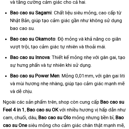
và tăng cường cảm giác cho cả hai.
Bao cao su Sagami
: Chất liệu siêu mỏng, cao cấp từ
Nhật Bản, giúp tạo cảm giác gần như không sử dụng
bao cao su.
Bao cao su Okamoto
: Độ mỏng và khả năng co giãn
vượt trội, tạo cảm giác tự nhiên và thoải mái.
Bao cao su Innova
: Thiết kế mỏng nhẹ với gân gai, tạo
sự hưng phấn và tự nhiên khi sử dụng.
Bao cao su Power Men
: Mỏng 0,01mm, với gân gai liti
và mùi hương nhẹ nhàng, giúp tạo cảm giác mạnh mẽ
và dễ chịu.
Ngoài các sản phẩm trên, shop còn cung cấp
Bao cao su
Feel 4 in 1
,
Bao cao su OK
với nhiều hương vị hấp dẫn như
cam, chuối, dâu,
Bao cao su Olo
mỏng nhưng bền bỉ,
Bao
cao su One
siêu mỏng cho cảm giác chân thật mạnh mẽ,