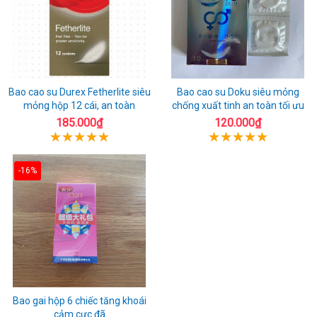
Bao cao su Durex Fetherlite siêu
Bao cao su Doku siêu mỏng
mỏng hộp 12 cái, an toàn
chống xuất tinh an toàn tối ưu
185.000₫
120.000₫
-16%
Bao gai hộp 6 chiếc tăng khoái
cảm cực đã