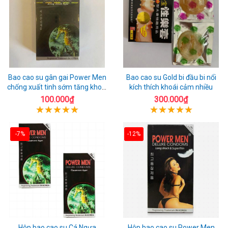
Bao cao su gân gai Power Men
Bao cao su Gold bi đầu bi nổi
chống xuất tinh sớm tăng khoái
kích thích khoái cảm nhiều
cảm
100.000₫
300.000₫
-7%
-12%
Hộp bao cao su Cá Ngựa
Hộp bao cao su Power Men