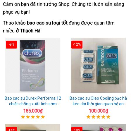
Cảm ơn bạn đã tin tưởng Shop. Chúng tôi luôn sẵn sàng
phục vụ bạn!
Thao khảo
bao cao su loại tốt
đang được quan tâm
nhiều
ở Thạch Hà
:
-9%
-12%
Bao cao su Durex Performa 12
Bao cao su Oleo Cooling bạc hà
chiếc chống xuất tinh sớm
kéo dài thời gian quan hệ an
chuẩn Thái Lan
toàn
185.000₫
100.000₫
-16%
-18%