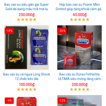
Bao cao su siêu gân gai Super
Hộp bao cao su Power Men
Gold đa dạng mẫu mã mới lạ
Dotted giúp tăng khoái cảm gấp
đôi
250.000₫
65.000₫
-18%
-26%
Bao cao su cá ngựa Long Shock
Bao cao su Durex Fetherlite
12 chiếc kéo dài
ULTIMA siêu mỏng tăng cảm
giác
100.000₫
200.000₫
-9%
-12%