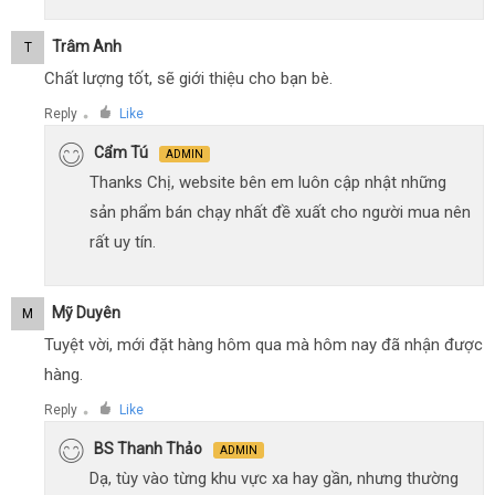
Trâm Anh
T
Chất lượng tốt, sẽ giới thiệu cho bạn bè.
Reply
Like
●
Cẩm Tú
ADMIN
Thanks Chị, website bên em luôn cập nhật những
sản phẩm bán chạy nhất đề xuất cho người mua nên
rất uy tín.
Mỹ Duyên
M
Tuyệt vời, mới đặt hàng hôm qua mà hôm nay đã nhận được
hàng.
Reply
Like
●
BS Thanh Thảo
ADMIN
Dạ, tùy vào từng khu vực xa hay gần, nhưng thường