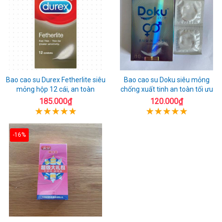
Bao cao su Durex Fetherlite siêu
Bao cao su Doku siêu mỏng
mỏng hộp 12 cái, an toàn
chống xuất tinh an toàn tối ưu
185.000₫
120.000₫
-16%