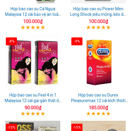
Hộp bao cao su Cá Ngựa
Hộp bao cao su Power Men
Malaysia 12 cái bảo vệ an toàn
Long Shock siêu mỏng, kéo dài
tuyệt đối
quan hệ thoải mái
100.000₫
100.000₫
-8%
-9%
Hộp bao cao su Feel 4 in 1
Hộp bao cao su Durex
Malaysia 12 cái gai gân thắt dễ
Pleasuremax 12 cái kích thích
sử dụng
tăng khoái cảm
90.000₫
185.000₫
-15%
-15%