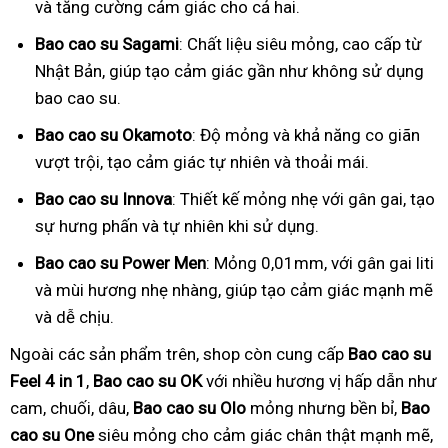
và tăng cường cảm giác cho cả hai.
Bao cao su Sagami
: Chất liệu siêu mỏng, cao cấp từ
Nhật Bản, giúp tạo cảm giác gần như không sử dụng
bao cao su.
Bao cao su Okamoto
: Độ mỏng và khả năng co giãn
vượt trội, tạo cảm giác tự nhiên và thoải mái.
Bao cao su Innova
: Thiết kế mỏng nhẹ với gân gai, tạo
sự hưng phấn và tự nhiên khi sử dụng.
Bao cao su Power Men
: Mỏng 0,01mm, với gân gai liti
và mùi hương nhẹ nhàng, giúp tạo cảm giác mạnh mẽ
và dễ chịu.
Ngoài các sản phẩm trên, shop còn cung cấp
Bao cao su
Feel 4 in 1
,
Bao cao su OK
với nhiều hương vị hấp dẫn như
cam, chuối, dâu,
Bao cao su Olo
mỏng nhưng bền bỉ,
Bao
cao su One
siêu mỏng cho cảm giác chân thật mạnh mẽ,