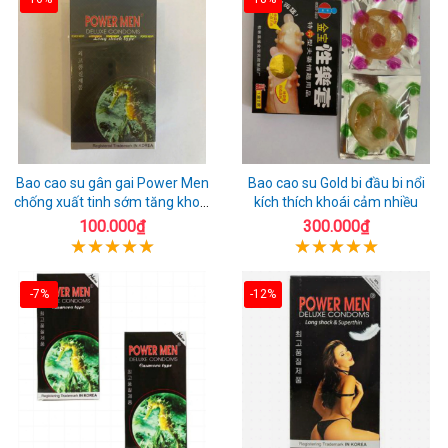
Bao cao su gân gai Power Men
Bao cao su Gold bi đầu bi nổi
chống xuất tinh sớm tăng khoái
kích thích khoái cảm nhiều
cảm
100.000₫
300.000₫
-7%
-12%