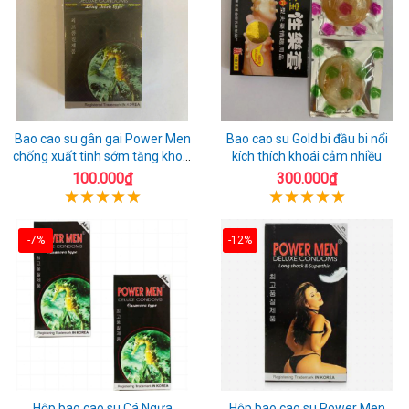
Bao cao su gân gai Power Men
Bao cao su Gold bi đầu bi nổi
chống xuất tinh sớm tăng khoái
kích thích khoái cảm nhiều
cảm
100.000₫
300.000₫
-7%
-12%
Hộp bao cao su Cá Ngựa
Hộp bao cao su Power Men