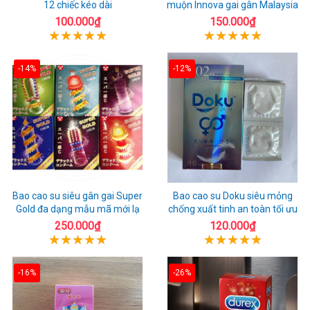
12 chiếc kéo dài
muộn Innova gai gân Malaysia
100.000₫
150.000₫
-14%
-12%
Bao cao su siêu gân gai Super
Bao cao su Doku siêu mỏng
Gold đa dạng mẫu mã mới lạ
chống xuất tinh an toàn tối ưu
250.000₫
120.000₫
-16%
-26%