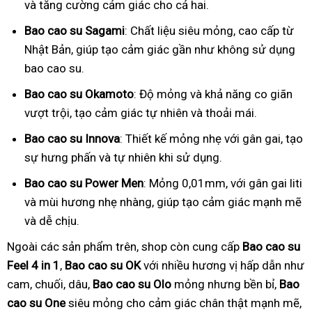
và tăng cường cảm giác cho cả hai.
Bao cao su Sagami
: Chất liệu siêu mỏng, cao cấp từ
Nhật Bản, giúp tạo cảm giác gần như không sử dụng
bao cao su.
Bao cao su Okamoto
: Độ mỏng và khả năng co giãn
vượt trội, tạo cảm giác tự nhiên và thoải mái.
Bao cao su Innova
: Thiết kế mỏng nhẹ với gân gai, tạo
sự hưng phấn và tự nhiên khi sử dụng.
Bao cao su Power Men
: Mỏng 0,01mm, với gân gai liti
và mùi hương nhẹ nhàng, giúp tạo cảm giác mạnh mẽ
và dễ chịu.
Ngoài các sản phẩm trên, shop còn cung cấp
Bao cao su
Feel 4 in 1
,
Bao cao su OK
với nhiều hương vị hấp dẫn như
cam, chuối, dâu,
Bao cao su Olo
mỏng nhưng bền bỉ,
Bao
cao su One
siêu mỏng cho cảm giác chân thật mạnh mẽ,