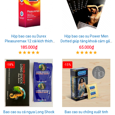
Hộp bao cao su Durex
Hộp bao cao su Power Men
Pleasuremax 12 cái kích thích
Dotted giúp tăng khoái cảm gấp
tăng khoái cảm
đôi
185.000₫
65.000₫
-18%
-15%
Bao cao su cá ngựa Long Shock
Bao cao su chống xuất tinh