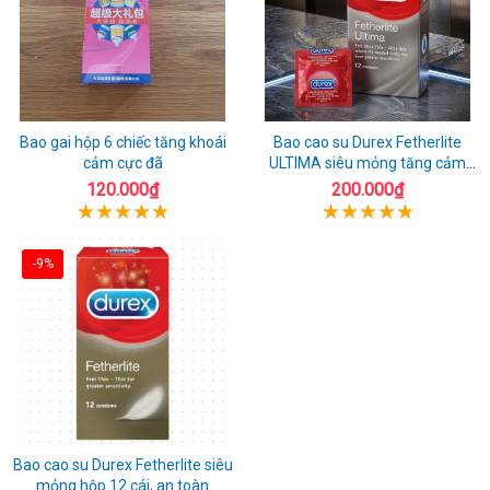
Bao gai hộp 6 chiếc tăng khoái
Bao cao su Durex Fetherlite
cảm cực đã
ULTIMA siêu mỏng tăng cảm
giác
120.000₫
200.000₫
-9%
Bao cao su Durex Fetherlite siêu
mỏng hộp 12 cái, an toàn