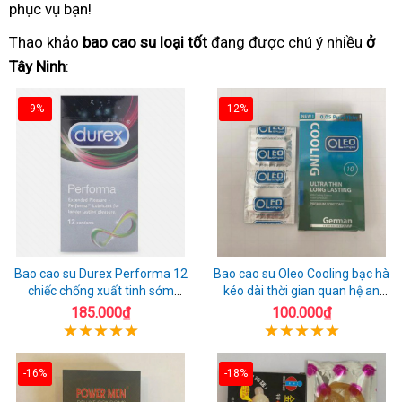
phục vụ bạn!
Thao khảo
bao cao su loại tốt
đang được chú ý nhiều
ở
Tây Ninh
:
-9%
-12%
Bao cao su Durex Performa 12
Bao cao su Oleo Cooling bạc hà
chiếc chống xuất tinh sớm
kéo dài thời gian quan hệ an
chuẩn Thái Lan
toàn
185.000₫
100.000₫
-16%
-18%