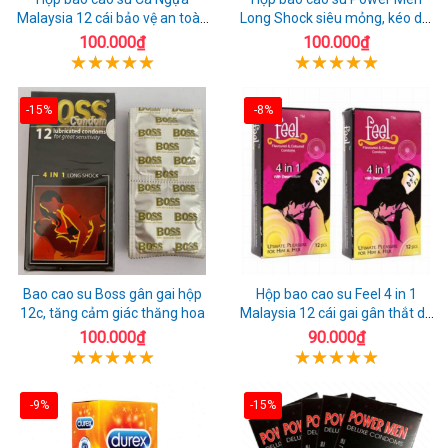
Malaysia 12 cái bảo vệ an toàn
Long Shock siêu mỏng, kéo dài
tuyệt đối
quan hệ thoải mái
100.000₫
100.000₫
-15%
-8%
Bao cao su Boss gân gai hộp
Hộp bao cao su Feel 4 in 1
12c, tăng cảm giác thăng hoa
Malaysia 12 cái gai gân thắt dễ
sử dụng
100.000₫
90.000₫
-9%
-15%