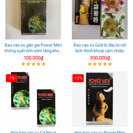
Bao cao su gân gai Power Men
Bao cao su Gold bi đầu bi nổi
chống xuất tinh sớm tăng khoái
kích thích khoái cảm nhiều
cảm
100.000₫
300.000₫
-7%
-12%
Hộp bao cao su Cá Ngựa
Hộp bao cao su Power Men