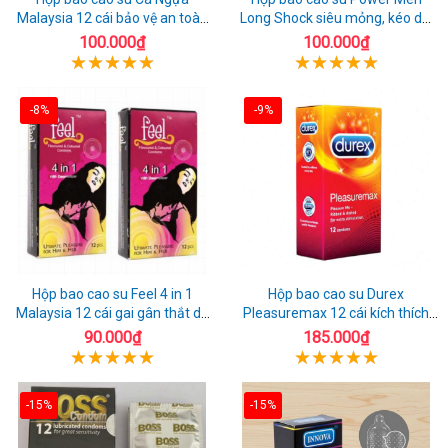
Malaysia 12 cái bảo vệ an toàn
Long Shock siêu mỏng, kéo dài
tuyệt đối
quan hệ thoải mái
100.000₫
100.000₫
-8%
-9%
Hộp bao cao su Feel 4 in 1
Hộp bao cao su Durex
Malaysia 12 cái gai gân thắt dễ
Pleasuremax 12 cái kích thích
sử dụng
tăng khoái cảm
90.000₫
185.000₫
-15%
-15%