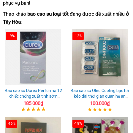
phục vụ bạn!
Thao khảo
bao cao su loại tốt
đang được đề xuất nhiều
ở
Tây Hòa
:
-9%
-12%
Bao cao su Durex Performa 12
Bao cao su Oleo Cooling bạc hà
chiếc chống xuất tinh sớm
kéo dài thời gian quan hệ an
chuẩn Thái Lan
toàn
185.000₫
100.000₫
-16%
-18%