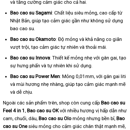
và tăng cường cảm giác cho cả hai.
Bao cao su Sagami
: Chất liệu siêu mỏng, cao cấp từ
Nhật Bản, giúp tạo cảm giác gần như không sử dụng
bao cao su.
Bao cao su Okamoto
: Độ mỏng và khả năng co giãn
vượt trội, tạo cảm giác tự nhiên và thoải mái.
Bao cao su Innova
: Thiết kế mỏng nhẹ với gân gai, tạo
sự hưng phấn và tự nhiên khi sử dụng.
Bao cao su Power Men
: Mỏng 0,01mm, với gân gai liti
và mùi hương nhẹ nhàng, giúp tạo cảm giác mạnh mẽ
và dễ chịu.
Ngoài các sản phẩm trên, shop còn cung cấp
Bao cao su
Feel 4 in 1
,
Bao cao su OK
với nhiều hương vị hấp dẫn như
cam, chuối, dâu,
Bao cao su Olo
mỏng nhưng bền bỉ,
Bao
cao su One
siêu mỏng cho cảm giác chân thật mạnh mẽ,