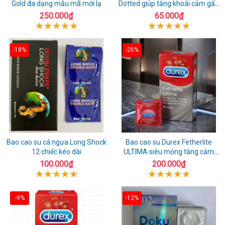
Gold đa dạng mẫu mã mới lạ
Dotted giúp tăng khoái cảm gấp
đôi
250.000₫
65.000₫
-18%
-26%
Bao cao su cá ngựa Long Shock
Bao cao su Durex Fetherlite
12 chiếc kéo dài
ULTIMA siêu mỏng tăng cảm
giác
100.000₫
200.000₫
-9%
-12%