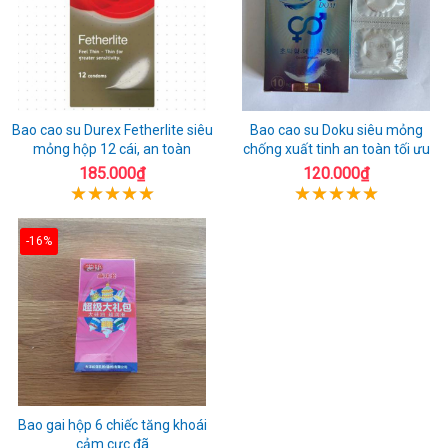
Bao cao su Durex Fetherlite siêu
Bao cao su Doku siêu mỏng
mỏng hộp 12 cái, an toàn
chống xuất tinh an toàn tối ưu
185.000₫
120.000₫
-16%
Bao gai hộp 6 chiếc tăng khoái
cảm cực đã