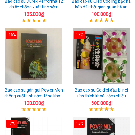
Bao cao su Durex Performa 12
Bao cao su Oleo Cooling bạc hà
chiếc chống xuất tinh sớm
kéo dài thời gian quan hệ an
chuẩn Thái Lan
toàn
185.000₫
100.000₫
-16%
-18%
Bao cao su gân gai Power Men
Bao cao su Gold bi đầu bi nổi
chống xuất tinh sớm tăng khoái
kích thích khoái cảm nhiều
cảm
100.000₫
300.000₫
-7%
-12%