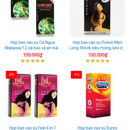
Hộp bao cao su Cá Ngựa
Hộp bao cao su Power Men
Malaysia 12 cái bảo vệ an toàn
Long Shock siêu mỏng, kéo dài
tuyệt đối
quan hệ thoải mái
100.000₫
100.000₫
-8%
-9%
Hộp bao cao su Feel 4 in 1
Hộp bao cao su Durex