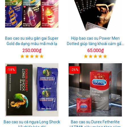
Bao cao su siêu gân gai Super
Hộp bao cao su Power Men
Gold đa dạng mẫu mã mới lạ
Dotted giúp tăng khoái cảm gấp
đôi
250.000₫
65.000₫
-18%
-26%
Bao cao su cá ngựa Long Shock
Bao cao su Durex Fetherlite