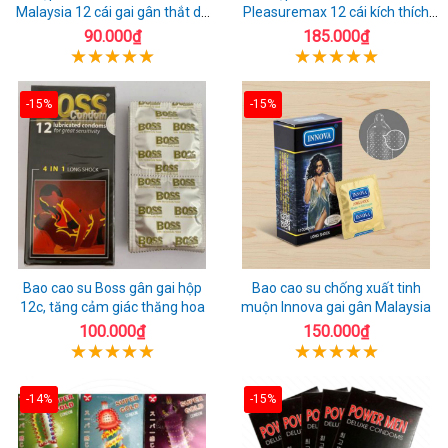
Malaysia 12 cái gai gân thắt dễ
Pleasuremax 12 cái kích thích
sử dụng
tăng khoái cảm
90.000₫
185.000₫
-15%
-15%
Bao cao su Boss gân gai hộp
Bao cao su chống xuất tinh
12c, tăng cảm giác thăng hoa
muộn Innova gai gân Malaysia
100.000₫
150.000₫
-14%
-15%