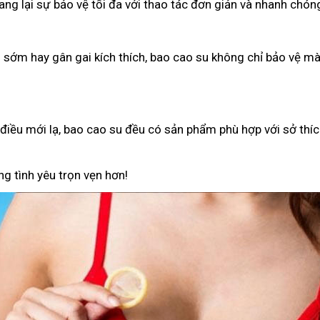
g lại sự bảo vệ tối đa với thao tác đơn giản và nhanh chón
h sớm hay gân gai kích thích, bao cao su không chỉ bảo vệ 
iều mới lạ, bao cao su đều có sản phẩm phù hợp với sở thíc
g tình yêu trọn vẹn hơn!