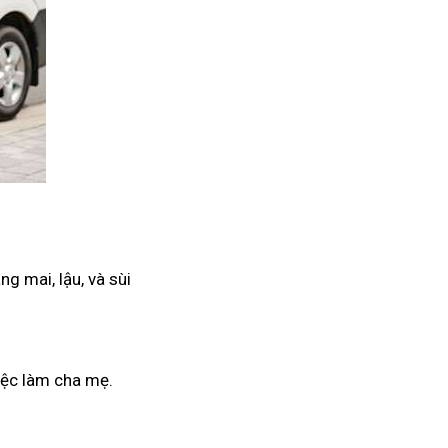
g mai, lậu, và sùi
iệc làm cha mẹ.