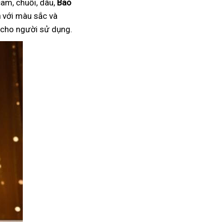
am, chuối, dâu,
Bao
n
với màu sắc và
i cho người sử dụng.