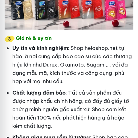
Giá rẻ & uy tín
Uy tín và kinh nghiệm
: Shop heloshop.net tự
hào là nơi cung cấp bao cao su của các thương
hiệu lớn như Durex, Okamoto, Sagami,... với đa
dạng mẫu mã, kích thước và công dụng, phù
hợp với mọi nhu cầu.
Chất lượng đảm bảo
: Tất cả sản phẩm đều
được nhập khẩu chính hãng, có đầy đủ giấy tờ
chứng minh nguồn gốc xuất xứ. Shop cam kết
hoàn tiền 100% nếu phát hiện hàng giả hoặc
kém chất lượng.
Không gian mua sắm lý tưởng
: Shop bao cao