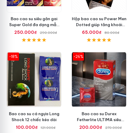
Bao cao su siêu gân gai
Hộp bao cao su Power Men
Super Gold đa dạng mẫu
Dotted giúp tăng khoái
mã mới lạ
cảm gấp đôi
250.000₫
65.000₫
290.000₫
80.000₫
-18%
-26%
Bao cao su cá ngựa Long
Bao cao su Durex
Shock 12 chiếc kéo dài
Fetherlite ULTIMA siêu
mỏng tăng cảm giác
100.000₫
200.000₫
121.000₫
270.000₫