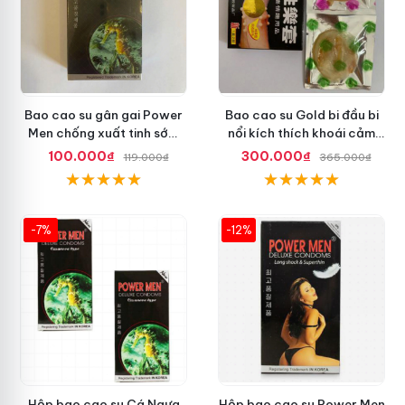
Bao cao su gân gai Power
Bao cao su Gold bi đầu bi
Men chống xuất tinh sớm
nổi kích thích khoái cảm
tăng khoái cảm
nhiều
100.000₫
300.000₫
119.000₫
365.000₫
-7%
-12%
Hộp bao cao su Cá Ngựa
Hộp bao cao su Power Men