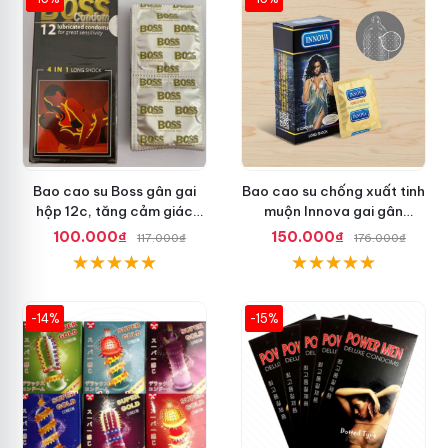
Bao cao su Boss gân gai
Bao cao su chống xuất tinh
hộp 12c, tăng cảm giác
muộn Innova gai gân
thăng hoa
Malaysia
100.000₫
150.000₫
117.000₫
176.000₫
-14%
-15%