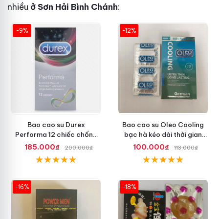
nhiều
ở Sơn Hải Bình Chánh
:
-9%
-12%
Bao cao su Durex
Bao cao su Oleo Cooling
Performa 12 chiếc chống
bạc hà kéo dài thời gian
xuất tinh sớm chuẩn Thái
quan hệ an toàn
185.000₫
100.000₫
200.000₫
113.000₫
Lan
-16%
-18%