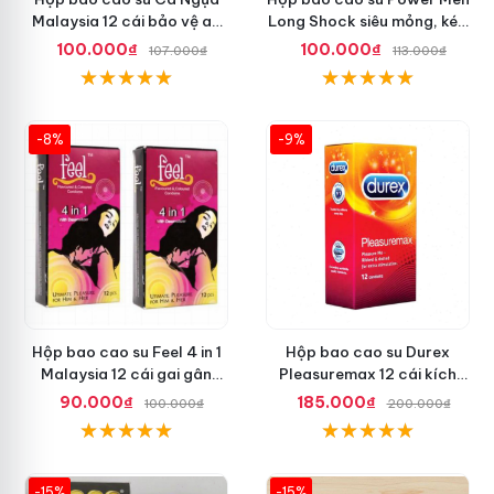
Malaysia 12 cái bảo vệ an
Long Shock siêu mỏng, kéo
toàn tuyệt đối
dài quan hệ thoải mái
100.000₫
100.000₫
107.000₫
113.000₫
-8%
-9%
Hộp bao cao su Feel 4 in 1
Hộp bao cao su Durex
Malaysia 12 cái gai gân
Pleasuremax 12 cái kích
thắt dễ sử dụng
thích tăng khoái cảm
90.000₫
185.000₫
100.000₫
200.000₫
-15%
-15%