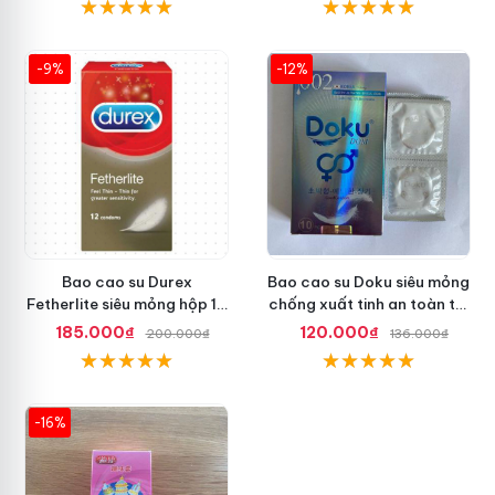
-9%
-12%
Bao cao su Durex
Bao cao su Doku siêu mỏng
Fetherlite siêu mỏng hộp 12
chống xuất tinh an toàn tối
cái, an toàn
ưu
185.000₫
120.000₫
200.000₫
136.000₫
-16%