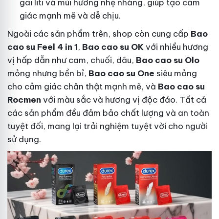
gai liti và mùi hương nhẹ nhàng, giúp tạo cảm
giác mạnh mẽ và dễ chịu.
Ngoài các sản phẩm trên, shop còn cung cấp
Bao
cao su Feel 4 in 1
,
Bao cao su OK
với nhiều hương
vị hấp dẫn như cam, chuối, dâu,
Bao cao su Olo
mỏng nhưng bền bỉ,
Bao cao su One
siêu mỏng
cho cảm giác chân thật mạnh mẽ, và
Bao cao su
Rocmen
với màu sắc và hương vị độc đáo. Tất cả
các sản phẩm đều đảm bảo chất lượng và an toàn
tuyệt đối, mang lại trải nghiệm tuyệt vời cho người
sử dụng.