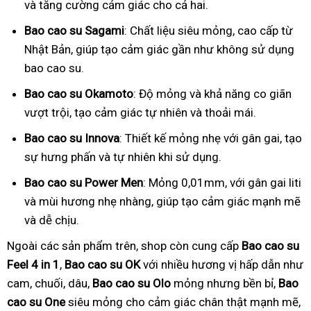
và tăng cường cảm giác cho cả hai.
Bao cao su Sagami
: Chất liệu siêu mỏng, cao cấp từ
Nhật Bản, giúp tạo cảm giác gần như không sử dụng
bao cao su.
Bao cao su Okamoto
: Độ mỏng và khả năng co giãn
vượt trội, tạo cảm giác tự nhiên và thoải mái.
Bao cao su Innova
: Thiết kế mỏng nhẹ với gân gai, tạo
sự hưng phấn và tự nhiên khi sử dụng.
Bao cao su Power Men
: Mỏng 0,01mm, với gân gai liti
và mùi hương nhẹ nhàng, giúp tạo cảm giác mạnh mẽ
và dễ chịu.
Ngoài các sản phẩm trên, shop còn cung cấp
Bao cao su
Feel 4 in 1
,
Bao cao su OK
với nhiều hương vị hấp dẫn như
cam, chuối, dâu,
Bao cao su Olo
mỏng nhưng bền bỉ,
Bao
cao su One
siêu mỏng cho cảm giác chân thật mạnh mẽ,