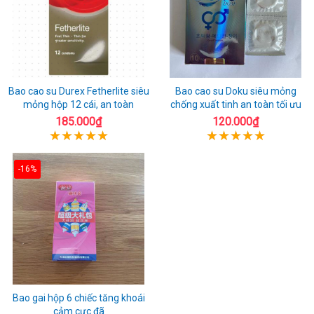
Bao cao su Durex Fetherlite siêu
Bao cao su Doku siêu mỏng
mỏng hộp 12 cái, an toàn
chống xuất tinh an toàn tối ưu
185.000₫
120.000₫
-16%
Bao gai hộp 6 chiếc tăng khoái
cảm cực đã