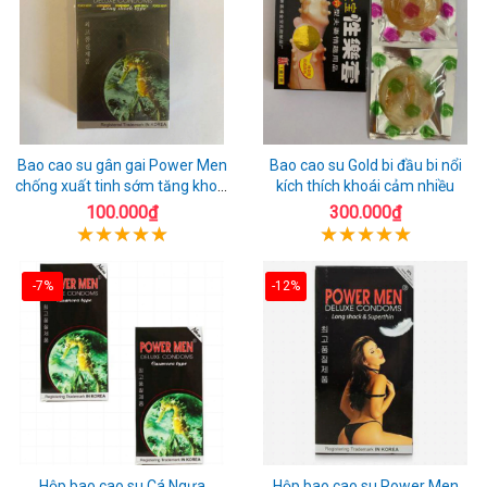
Bao cao su gân gai Power Men
Bao cao su Gold bi đầu bi nổi
chống xuất tinh sớm tăng khoái
kích thích khoái cảm nhiều
cảm
100.000₫
300.000₫
-7%
-12%
Hộp bao cao su Cá Ngựa
Hộp bao cao su Power Men