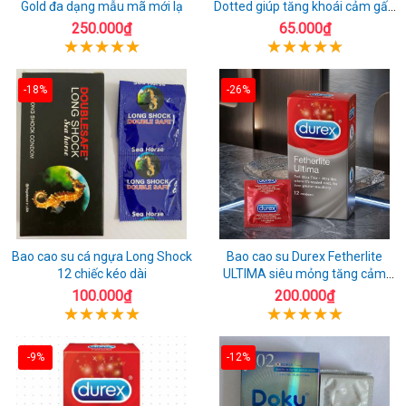
Gold đa dạng mẫu mã mới lạ
Dotted giúp tăng khoái cảm gấp
đôi
250.000₫
65.000₫
-18%
-26%
Bao cao su cá ngựa Long Shock
Bao cao su Durex Fetherlite
12 chiếc kéo dài
ULTIMA siêu mỏng tăng cảm
giác
100.000₫
200.000₫
-9%
-12%