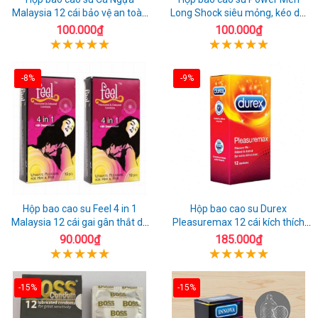
Malaysia 12 cái bảo vệ an toàn
Long Shock siêu mỏng, kéo dài
tuyệt đối
quan hệ thoải mái
100.000₫
100.000₫
-8%
-9%
Hộp bao cao su Feel 4 in 1
Hộp bao cao su Durex
Malaysia 12 cái gai gân thắt dễ
Pleasuremax 12 cái kích thích
sử dụng
tăng khoái cảm
90.000₫
185.000₫
-15%
-15%