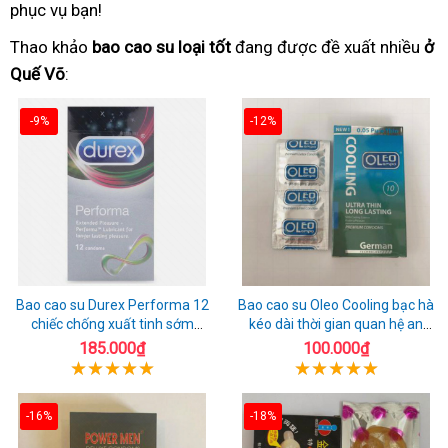
phục vụ bạn!
Thao khảo
bao cao su loại tốt
đang được đề xuất nhiều
ở
Quế Võ
:
-9%
-12%
Bao cao su Durex Performa 12
Bao cao su Oleo Cooling bạc hà
chiếc chống xuất tinh sớm
kéo dài thời gian quan hệ an
chuẩn Thái Lan
toàn
185.000₫
100.000₫
-16%
-18%