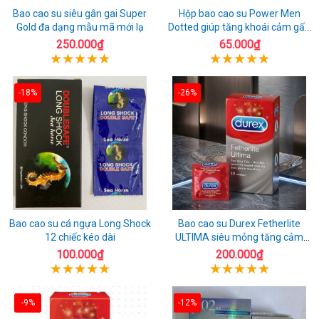
Bao cao su siêu gân gai Super
Hộp bao cao su Power Men
Gold đa dạng mẫu mã mới lạ
Dotted giúp tăng khoái cảm gấp
đôi
250.000₫
65.000₫
-18%
-26%
Bao cao su cá ngựa Long Shock
Bao cao su Durex Fetherlite
12 chiếc kéo dài
ULTIMA siêu mỏng tăng cảm
giác
100.000₫
200.000₫
-9%
-12%