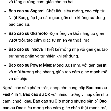
và tăng cường cảm giác cho cả hai.
Bao cao su Sagami
: Chất liệu siêu mỏng, cao cấp từ
Nhật Bản, giúp tạo cảm giác gần như không sử dụng
bao cao su.
Bao cao su Okamoto
: Độ mỏng và khả năng co giãn
vượt trội, tạo cảm giác tự nhiên và thoải mái.
Bao cao su Innova
: Thiết kế mỏng nhẹ với gân gai, tạo
sự hưng phấn và tự nhiên khi sử dụng.
Bao cao su Power Men
: Mỏng 0,01mm, với gân gai liti
và mùi hương nhẹ nhàng, giúp tạo cảm giác mạnh mẽ
và dễ chịu.
Ngoài các sản phẩm trên, shop còn cung cấp
Bao cao su
Feel 4 in 1
,
Bao cao su OK
với nhiều hương vị hấp dẫn như
cam, chuối, dâu,
Bao cao su Olo
mỏng nhưng bền bỉ,
Bao
cao su One
siêu mỏng cho cảm giác chân thật mạnh mẽ,