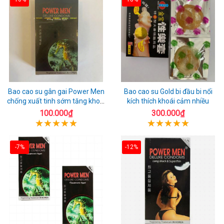
Bao cao su gân gai Power Men
Bao cao su Gold bi đầu bi nổi
chống xuất tinh sớm tăng khoái
kích thích khoái cảm nhiều
cảm
100.000₫
300.000₫
-7%
-12%