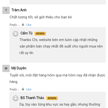
Trâm Anh
T
Chất lượng tốt, sẽ giới thiệu cho bạn bè.
Reply
Like
●
Cẩm Tú
ADMIN
Thanks Chị, website bên em luôn cập nhật những
sản phẩm bán chạy nhất đề xuất cho người mua nên
rất uy tín.
Mỹ Duyên
M
Tuyệt vời, mới đặt hàng hôm qua mà hôm nay đã nhận được
hàng.
Reply
Like
●
BS Thanh Thảo
ADMIN
Dạ, tùy vào từng khu vực xa hay gần, nhưng thường