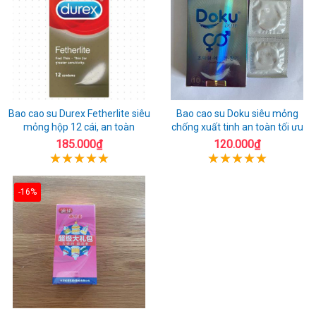
Bao cao su Durex Fetherlite siêu
Bao cao su Doku siêu mỏng
mỏng hộp 12 cái, an toàn
chống xuất tinh an toàn tối ưu
185.000₫
120.000₫
-16%