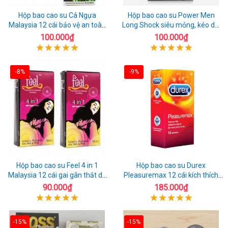
Hộp bao cao su Cá Ngựa
Hộp bao cao su Power Men
Malaysia 12 cái bảo vệ an toàn
Long Shock siêu mỏng, kéo dài
tuyệt đối
quan hệ thoải mái
100.000₫
100.000₫
-8%
-9%
Hộp bao cao su Feel 4 in 1
Hộp bao cao su Durex
Malaysia 12 cái gai gân thắt dễ
Pleasuremax 12 cái kích thích
sử dụng
tăng khoái cảm
90.000₫
185.000₫
-15%
-15%