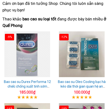
Cảm ơn bạn đã tin tưởng Shop. Chúng tôi luôn sẵn sàng
phục vụ bạn!
Thao khảo
bao cao su loại tốt
đang được bày bán nhiều
ở
Quế Phong
:
-9%
-12%
Bao cao su Durex Performa 12
Bao cao su Oleo Cooling bạc hà
chiếc chống xuất tinh sớm
kéo dài thời gian quan hệ an
chuẩn Thái Lan
toàn
185.000₫
100.000₫
-16%
-18%