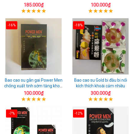
chuẩn Thái Lan
toàn
185.000₫
100.000₫
-16%
-18%
Bao cao su gân gai Power Men
Bao cao su Gold bi đầu bi nổi
chống xuất tinh sớm tăng khoái
kích thích khoái cảm nhiều
cảm
100.000₫
300.000₫
-7%
-12%