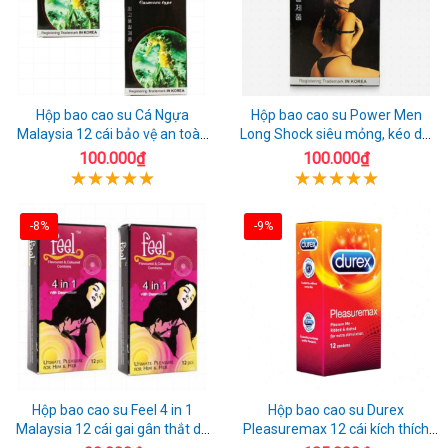
Hộp bao cao su Cá Ngựa
Hộp bao cao su Power Men
Malaysia 12 cái bảo vệ an toàn
Long Shock siêu mỏng, kéo dài
tuyệt đối
quan hệ thoải mái
100.000₫
100.000₫
-8%
-9%
Hộp bao cao su Feel 4 in 1
Hộp bao cao su Durex
Malaysia 12 cái gai gân thắt dễ
Pleasuremax 12 cái kích thích
sử dụng
tăng khoái cảm