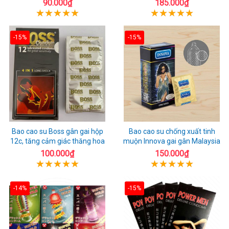
90.000₫
185.000₫
-15%
-15%
Bao cao su Boss gân gai hộp
Bao cao su chống xuất tinh
12c, tăng cảm giác thăng hoa
muộn Innova gai gân Malaysia
100.000₫
150.000₫
-14%
-15%