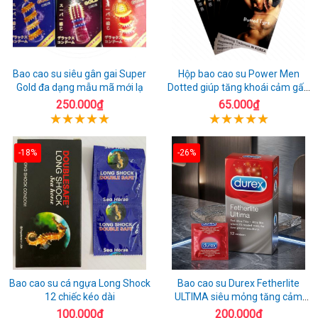
Bao cao su siêu gân gai Super
Hộp bao cao su Power Men
Gold đa dạng mẫu mã mới lạ
Dotted giúp tăng khoái cảm gấp
đôi
250.000₫
65.000₫
-18%
-26%
Bao cao su cá ngựa Long Shock
Bao cao su Durex Fetherlite
12 chiếc kéo dài
ULTIMA siêu mỏng tăng cảm
giác
100.000₫
200.000₫