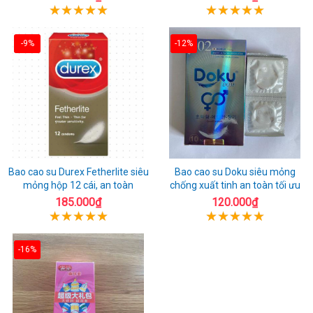
-9%
-12%
Bao cao su Durex Fetherlite siêu
Bao cao su Doku siêu mỏng
mỏng hộp 12 cái, an toàn
chống xuất tinh an toàn tối ưu
185.000₫
120.000₫
-16%