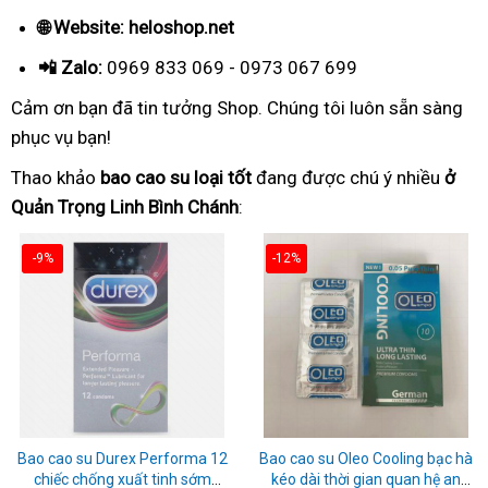
🌐 Website: heloshop.net
📲 Zalo:
0969 833 069 - 0973 067 699
Cảm ơn bạn đã tin tưởng Shop. Chúng tôi luôn sẵn sàng
phục vụ bạn!
Thao khảo
bao cao su loại tốt
đang được chú ý nhiều
ở
Quản Trọng Linh Bình Chánh
:
-9%
-12%
Bao cao su Durex Performa 12
Bao cao su Oleo Cooling bạc hà
chiếc chống xuất tinh sớm
kéo dài thời gian quan hệ an