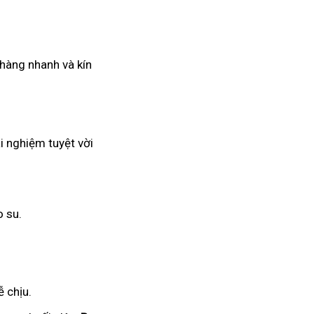
 hàng nhanh và kín
i nghiệm tuyệt vời
o su.
 chịu.