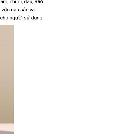
am, chuối, dâu,
Bao
n
với màu sắc và
i cho người sử dụng.