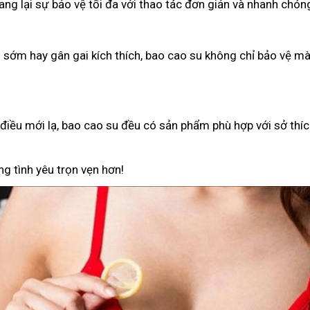
g lại sự bảo vệ tối đa với thao tác đơn giản và nhanh chón
h sớm hay gân gai kích thích, bao cao su không chỉ bảo vệ 
iều mới lạ, bao cao su đều có sản phẩm phù hợp với sở thíc
g tình yêu trọn vẹn hơn!