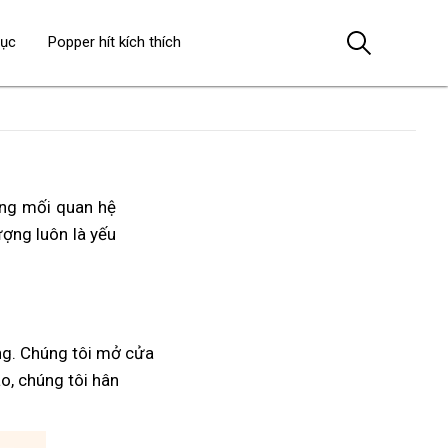
dục
Popper hít kích thích
ong mối quan hệ
lượng luôn là yếu
ng. Chúng tôi mở cửa
áo, chúng tôi hân