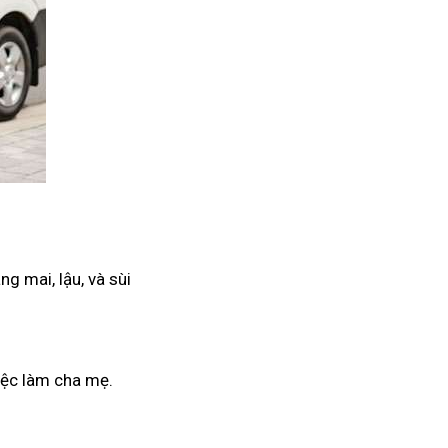
g mai, lậu, và sùi
iệc làm cha mẹ.