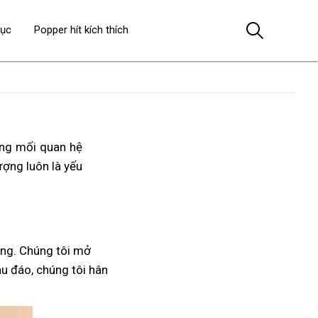
dục
Popper hít kích thích
ong mối quan hệ
lượng luôn là yếu
ởng. Chúng tôi mở
hu đáo, chúng tôi hân