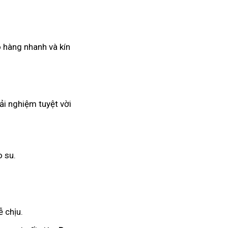
o hàng nhanh và kín
ải nghiệm tuyệt vời
o su.
 chịu.