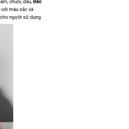
am, chuối, dâu,
Bao
n
với màu sắc và
i cho người sử dụng.