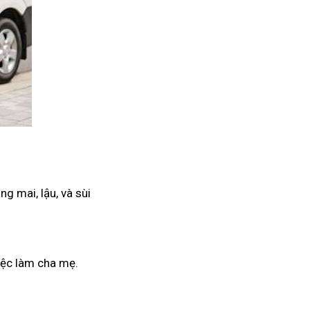
g mai, lậu, và sùi
iệc làm cha mẹ.