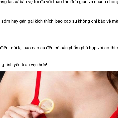
g lại sự bảo vệ tối đa với thao tác đơn giản và nhanh chón
h sớm hay gân gai kích thích, bao cao su không chỉ bảo vệ 
iều mới lạ, bao cao su đều có sản phẩm phù hợp với sở thíc
g tình yêu trọn vẹn hơn!