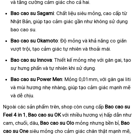
và tăng cường cảm giác cho cả hai.
Bao cao su Sagami
: Chất liệu siêu mỏng, cao cấp từ
Nhật Bản, giúp tạo cảm giác gần như không sử dụng
bao cao su.
Bao cao su Okamoto
: Độ mỏng và khả năng co giãn
vượt trội, tạo cảm giác tự nhiên và thoải mái.
Bao cao su Innova
: Thiết kế mỏng nhẹ với gân gai, tạo
sự hưng phấn và tự nhiên khi sử dụng.
Bao cao su Power Men
: Mỏng 0,01mm, với gân gai liti
và mùi hương nhẹ nhàng, giúp tạo cảm giác mạnh mẽ
và dễ chịu.
Ngoài các sản phẩm trên, shop còn cung cấp
Bao cao su
Feel 4 in 1
,
Bao cao su OK
với nhiều hương vị hấp dẫn như
cam, chuối, dâu,
Bao cao su Olo
mỏng nhưng bền bỉ,
Bao
cao su One
siêu mỏng cho cảm giác chân thật mạnh mẽ,