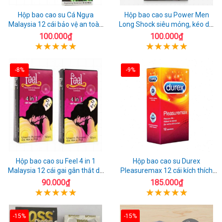
Hộp bao cao su Cá Ngựa
Hộp bao cao su Power Men
Malaysia 12 cái bảo vệ an toàn
Long Shock siêu mỏng, kéo dài
tuyệt đối
quan hệ thoải mái
100.000₫
100.000₫
-8%
-9%
Hộp bao cao su Feel 4 in 1
Hộp bao cao su Durex
Malaysia 12 cái gai gân thắt dễ
Pleasuremax 12 cái kích thích
sử dụng
tăng khoái cảm
90.000₫
185.000₫
-15%
-15%