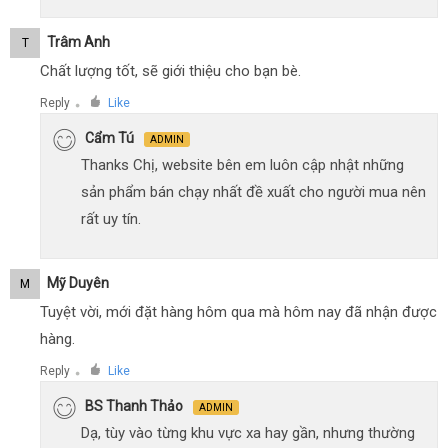
Trâm Anh
T
Chất lượng tốt, sẽ giới thiệu cho bạn bè.
Reply
Like
●
Cẩm Tú
ADMIN
Thanks Chị, website bên em luôn cập nhật những
sản phẩm bán chạy nhất đề xuất cho người mua nên
rất uy tín.
Mỹ Duyên
M
Tuyệt vời, mới đặt hàng hôm qua mà hôm nay đã nhận được
hàng.
Reply
Like
●
BS Thanh Thảo
ADMIN
Dạ, tùy vào từng khu vực xa hay gần, nhưng thường