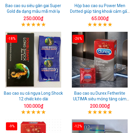
Bao cao su siêu gân gai Super
Hộp bao cao su Power Men
Gold đa dạng mẫu mã mới lạ
Dotted giúp tăng khoái cảm gấp
đôi
250.000₫
65.000₫
-18%
-26%
Bao cao su cá ngựa Long Shock
Bao cao su Durex Fetherlite
12 chiếc kéo dài
ULTIMA siêu mỏng tăng cảm
giác
100.000₫
200.000₫
-9%
-12%