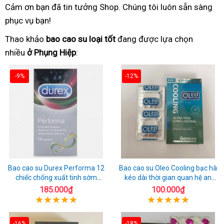
Cảm ơn bạn đã tin tưởng Shop. Chúng tôi luôn sẵn sàng
phục vụ bạn!
Thao khảo
bao cao su loại tốt
đang được lựa chọn
nhiều
ở Phụng Hiệp
:
-9%
-12%
Bao cao su Durex Performa 12
Bao cao su Oleo Cooling bạc hà
chiếc chống xuất tinh sớm
kéo dài thời gian quan hệ an
chuẩn Thái Lan
toàn
185.000₫
100.000₫
-16%
-18%