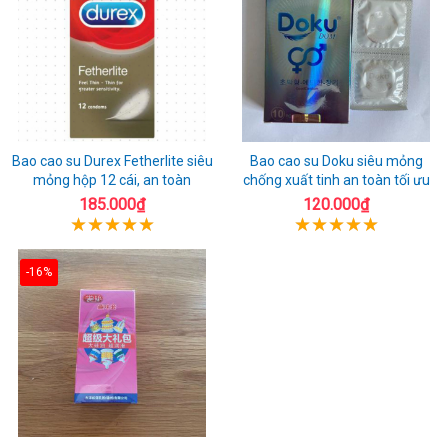
Bao cao su Durex Fetherlite siêu
Bao cao su Doku siêu mỏng
mỏng hộp 12 cái, an toàn
chống xuất tinh an toàn tối ưu
185.000₫
120.000₫
-16%