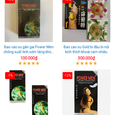
Bao cao su gân gai Power Men
Bao cao su Gold bi đầu bi nổi
chống xuất tinh sớm tăng khoái
kích thích khoái cảm nhiều
cảm
100.000₫
300.000₫
-7%
-12%