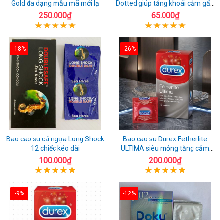
Gold đa dạng mẫu mã mới lạ
Dotted giúp tăng khoái cảm gấp
đôi
250.000₫
65.000₫
-18%
-26%
Bao cao su cá ngựa Long Shock
Bao cao su Durex Fetherlite
12 chiếc kéo dài
ULTIMA siêu mỏng tăng cảm
giác
100.000₫
200.000₫
-9%
-12%