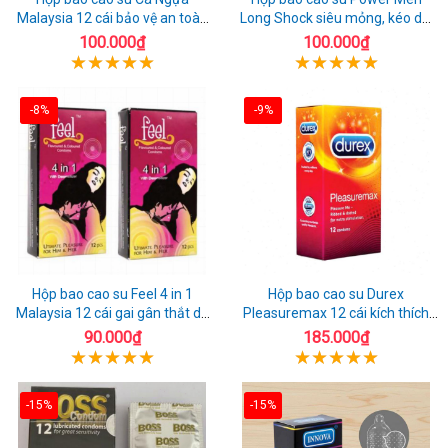
Malaysia 12 cái bảo vệ an toàn
Long Shock siêu mỏng, kéo dài
tuyệt đối
quan hệ thoải mái
100.000₫
100.000₫
-8%
-9%
Hộp bao cao su Feel 4 in 1
Hộp bao cao su Durex
Malaysia 12 cái gai gân thắt dễ
Pleasuremax 12 cái kích thích
sử dụng
tăng khoái cảm
90.000₫
185.000₫
-15%
-15%