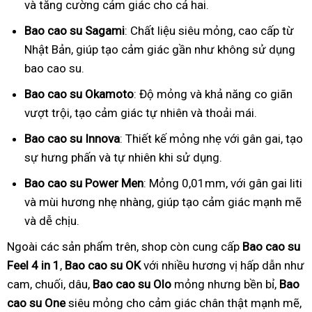
và tăng cường cảm giác cho cả hai.
Bao cao su Sagami
: Chất liệu siêu mỏng, cao cấp từ
Nhật Bản, giúp tạo cảm giác gần như không sử dụng
bao cao su.
Bao cao su Okamoto
: Độ mỏng và khả năng co giãn
vượt trội, tạo cảm giác tự nhiên và thoải mái.
Bao cao su Innova
: Thiết kế mỏng nhẹ với gân gai, tạo
sự hưng phấn và tự nhiên khi sử dụng.
Bao cao su Power Men
: Mỏng 0,01mm, với gân gai liti
và mùi hương nhẹ nhàng, giúp tạo cảm giác mạnh mẽ
và dễ chịu.
Ngoài các sản phẩm trên, shop còn cung cấp
Bao cao su
Feel 4 in 1
,
Bao cao su OK
với nhiều hương vị hấp dẫn như
cam, chuối, dâu,
Bao cao su Olo
mỏng nhưng bền bỉ,
Bao
cao su One
siêu mỏng cho cảm giác chân thật mạnh mẽ,