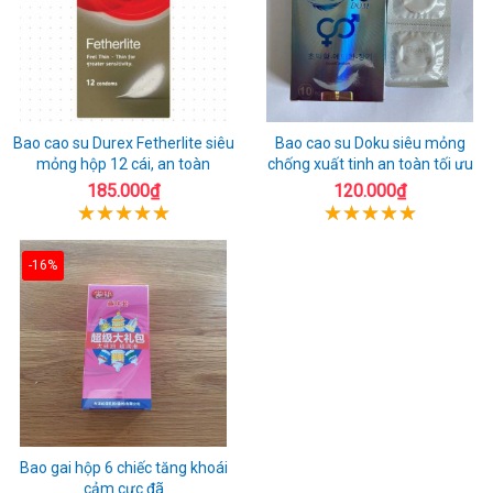
Bao cao su Durex Fetherlite siêu
Bao cao su Doku siêu mỏng
mỏng hộp 12 cái, an toàn
chống xuất tinh an toàn tối ưu
185.000₫
120.000₫
-16%
Bao gai hộp 6 chiếc tăng khoái
cảm cực đã