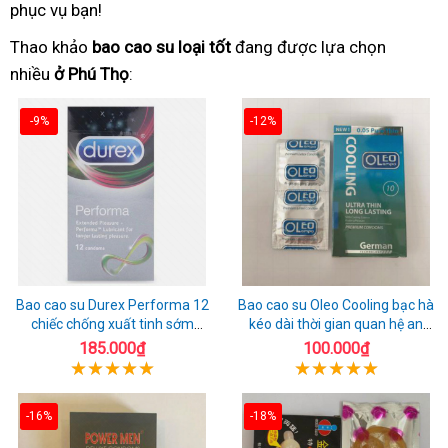
phục vụ bạn!
Thao khảo
bao cao su loại tốt
đang được lựa chọn
nhiều
ở Phú Thọ
:
-9%
-12%
Bao cao su Durex Performa 12
Bao cao su Oleo Cooling bạc hà
chiếc chống xuất tinh sớm
kéo dài thời gian quan hệ an
chuẩn Thái Lan
toàn
185.000₫
100.000₫
-16%
-18%