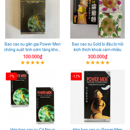
Bao cao su gân gai Power Men
Bao cao su Gold bi đầu bi nổi
chống xuất tinh sớm tăng khoái
kích thích khoái cảm nhiều
cảm
100.000₫
300.000₫
-7%
-12%
Hộp bao cao su Cá Ngựa
Hộp bao cao su Power Men