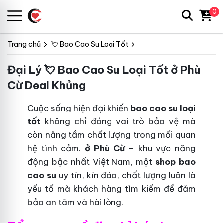
0
Trang chủ
💘 Bao Cao Su Loại Tốt
Đại Lý 💘 Bao Cao Su Loại Tốt ở Phù
Cừ Deal Khủng
Cuộc sống hiện đại khiến
bao cao su loại
tốt
không chỉ đóng vai trò bảo vệ mà
còn nâng tầm chất lượng trong mối quan
hệ tình cảm.
ở Phù Cừ
– khu vực năng
động bậc nhất Việt Nam, một
shop bao
cao su
uy tín, kín đáo, chất lượng luôn là
yếu tố mà khách hàng tìm kiếm để đảm
bảo an tâm và hài lòng.