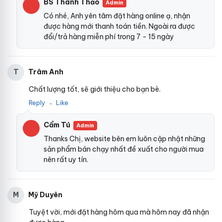
BS Thanh Thảo
Admin
Có nhé, Anh yên tâm đặt hàng online ạ, nhận
được hàng mới thanh toán tiền. Ngoài ra được
đổi/trả hàng miễn phí trong 7 - 15 ngày
Trâm Anh
T
Chất lượng tốt, sẽ giới thiệu cho bạn bè.
Reply
Like
●
Cẩm Tú
Admin
Thanks Chị, website bên em luôn cập nhật những
sản phẩm bán chạy nhất đề xuất cho người mua
nên rất uy tín.
Mỹ Duyên
M
Tuyệt vời, mới đặt hàng hôm qua mà hôm nay đã nhận