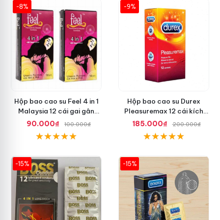
-8%
-9%
Hộp bao cao su Feel 4 in 1
Hộp bao cao su Durex
Malaysia 12 cái gai gân
Pleasuremax 12 cái kích
thắt dễ sử dụng
thích tăng khoái cảm
90.000₫
185.000₫
100.000₫
200.000₫
-15%
-15%