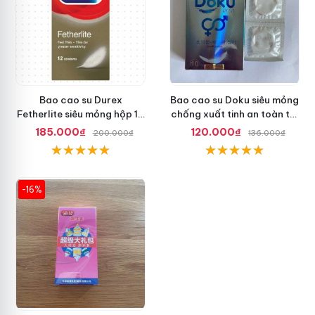
Bao cao su Durex
Bao cao su Doku siêu mỏng
Fetherlite siêu mỏng hộp 12
chống xuất tinh an toàn tối
cái, an toàn
ưu
185.000₫
120.000₫
200.000₫
136.000₫
-16%