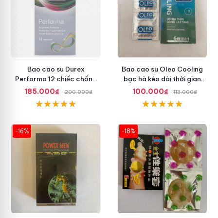
Bao cao su Durex
Bao cao su Oleo Cooling
Performa 12 chiếc chống
bạc hà kéo dài thời gian
xuất tinh sớm chuẩn Thái
quan hệ an toàn
185.000₫
100.000₫
200.000₫
113.000₫
Lan
-16%
-18%