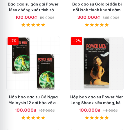
Bao cao su gân gai Power
Bao cao su Gold bi đầu bi
Men chống xuất tinh sớm
nổi kích thích khoái cảm
tăng khoái cảm
nhiều
100.000₫
300.000₫
119.000₫
365.000₫
-7%
-12%
Hộp bao cao su Cá Ngựa
Hộp bao cao su Power Men
Malaysia 12 cái bảo vệ an
Long Shock siêu mỏng, kéo
toàn tuyệt đối
dài quan hệ thoải mái
100.000₫
100.000₫
107.000₫
113.000₫