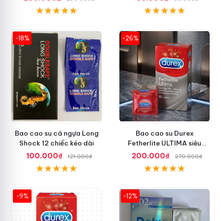
-18%
-26%
Bao cao su cá ngựa Long
Bao cao su Durex
Shock 12 chiếc kéo dài
Fetherlite ULTIMA siêu
mỏng tăng cảm giác
100.000₫
200.000₫
121.000₫
270.000₫
-9%
-12%