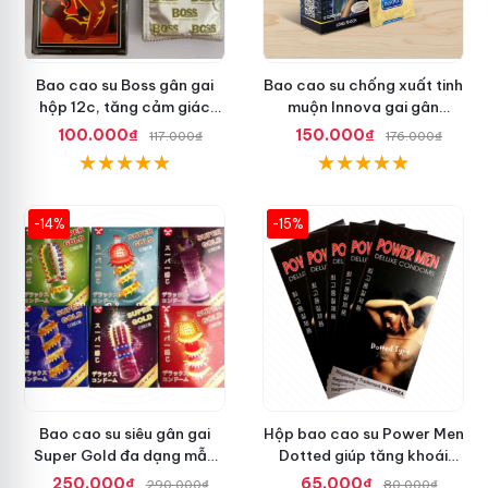
Bao cao su Boss gân gai
Bao cao su chống xuất tinh
hộp 12c, tăng cảm giác
muộn Innova gai gân
thăng hoa
Malaysia
100.000₫
150.000₫
117.000₫
176.000₫
-14%
-15%
Bao cao su siêu gân gai
Hộp bao cao su Power Men
Super Gold đa dạng mẫu
Dotted giúp tăng khoái
mã mới lạ
cảm gấp đôi
250.000₫
65.000₫
290.000₫
80.000₫