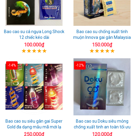
Bao cao su cá ngựa Long Shock
Bao cao su chống xuất tinh
12 chiếc kéo dài
muộn Innova gai gân Malaysia
100.000₫
150.000₫
-14%
-12%
Bao cao su siêu gân gai Super
Bao cao su Doku siêu mỏng
Gold đa dạng mẫu mã mới lạ
chống xuất tinh an toàn tối ưu
250.000₫
120.000₫