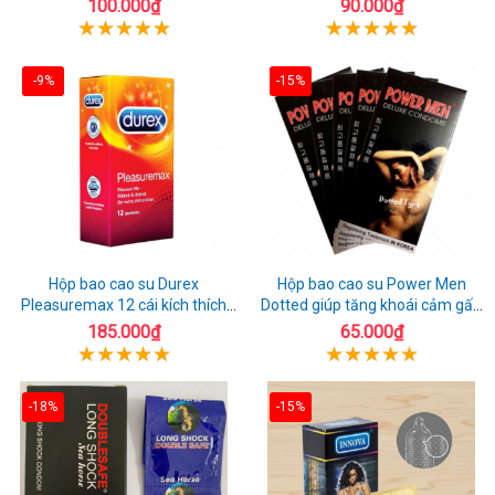
100.000₫
90.000₫
-9%
-15%
Hộp bao cao su Durex
Hộp bao cao su Power Men
Pleasuremax 12 cái kích thích
Dotted giúp tăng khoái cảm gấp
tăng khoái cảm
đôi
185.000₫
65.000₫
-18%
-15%