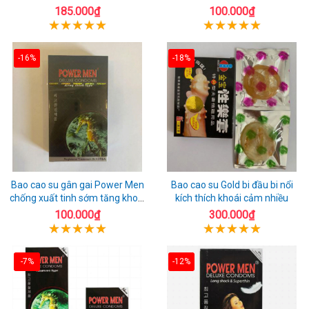
chuẩn Thái Lan
toàn
185.000₫
100.000₫
-16%
-18%
Bao cao su gân gai Power Men
Bao cao su Gold bi đầu bi nổi
chống xuất tinh sớm tăng khoái
kích thích khoái cảm nhiều
cảm
100.000₫
300.000₫
-7%
-12%