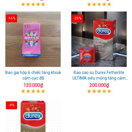
-16%
-26%
Bao gai hộp 6 chiếc tăng khoái
Bao cao su Durex Fetherlite
cảm cực đã
ULTIMA siêu mỏng tăng cảm
giác
120.000₫
200.000₫
-9%