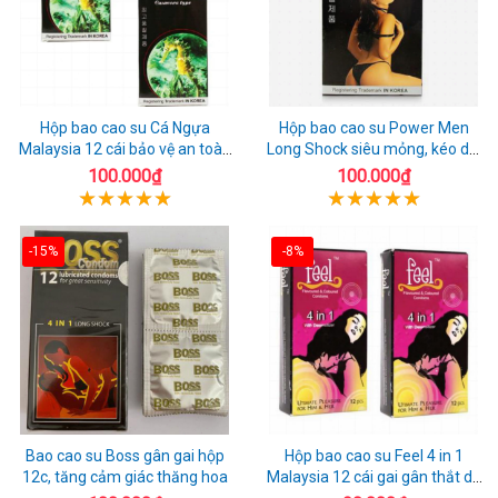
Hộp bao cao su Cá Ngựa
Hộp bao cao su Power Men
Malaysia 12 cái bảo vệ an toàn
Long Shock siêu mỏng, kéo dài
tuyệt đối
quan hệ thoải mái
100.000₫
100.000₫
-15%
-8%
Bao cao su Boss gân gai hộp
Hộp bao cao su Feel 4 in 1
12c, tăng cảm giác thăng hoa
Malaysia 12 cái gai gân thắt dễ
sử dụng