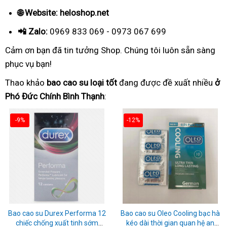
🌐 Website: heloshop.net
📲 Zalo:
0969 833 069 - 0973 067 699
Cảm ơn bạn đã tin tưởng Shop. Chúng tôi luôn sẵn sàng
phục vụ bạn!
Thao khảo
bao cao su loại tốt
đang được đề xuất nhiều
ở
Phó Đức Chính Bình Thạnh
:
-9%
-12%
Bao cao su Durex Performa 12
Bao cao su Oleo Cooling bạc hà
chiếc chống xuất tinh sớm
kéo dài thời gian quan hệ an