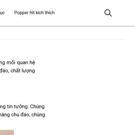
dục
Popper hít kích thích
ong mối quan hệ
 đáo, chất lượng
ng tin tưởng. Chúng
h hàng chu đáo, chúng