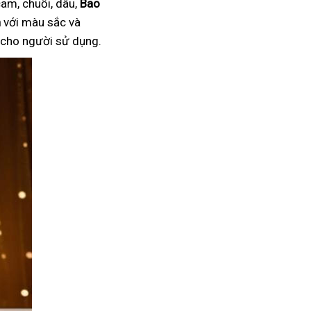
am, chuối, dâu,
Bao
n
với màu sắc và
i cho người sử dụng.