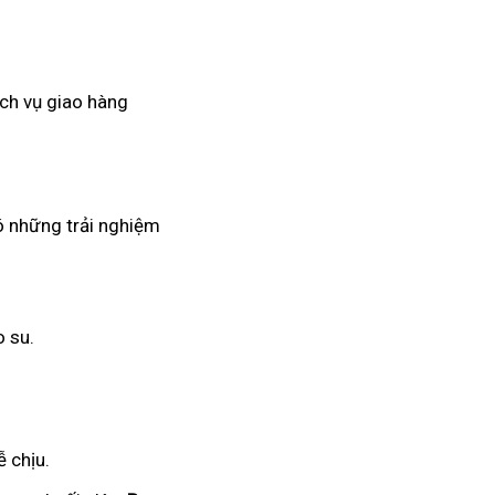
ịch vụ giao hàng
có những trải nghiệm
o su.
 chịu.