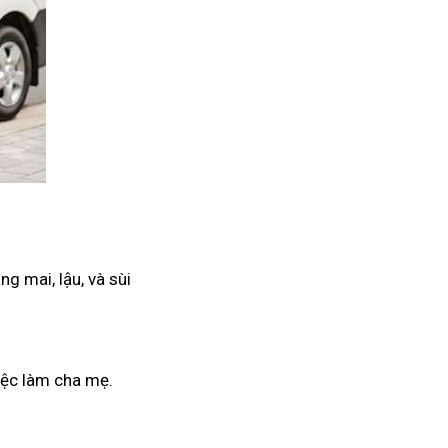
g mai, lậu, và sùi
iệc làm cha mẹ.