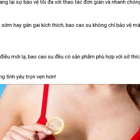
g lại sự bảo vệ tối đa với thao tác đơn giản và nhanh chón
h sớm hay gân gai kích thích, bao cao su không chỉ bảo vệ 
iều mới lạ, bao cao su đều có sản phẩm phù hợp với sở thíc
g tình yêu trọn vẹn hơn!