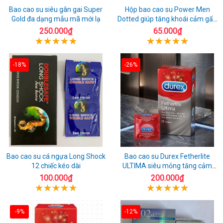
Bao cao su siêu gân gai Super
Hộp bao cao su Power Men
Gold đa dạng mẫu mã mới lạ
Dotted giúp tăng khoái cảm gấp
đôi
250.000₫
65.000₫
-18%
-26%
Bao cao su cá ngựa Long Shock
Bao cao su Durex Fetherlite
12 chiếc kéo dài
ULTIMA siêu mỏng tăng cảm
giác
100.000₫
200.000₫
-9%
-12%