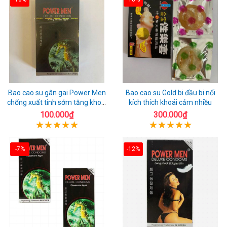
Bao cao su gân gai Power Men
Bao cao su Gold bi đầu bi nổi
chống xuất tinh sớm tăng khoái
kích thích khoái cảm nhiều
cảm
100.000₫
300.000₫
-7%
-12%