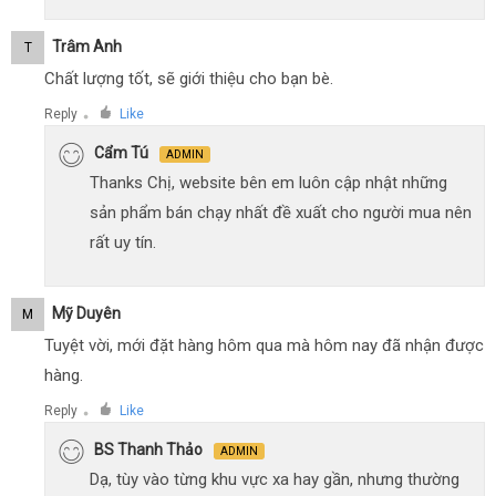
Trâm Anh
T
Chất lượng tốt, sẽ giới thiệu cho bạn bè.
Reply
Like
●
Cẩm Tú
ADMIN
Thanks Chị, website bên em luôn cập nhật những
sản phẩm bán chạy nhất đề xuất cho người mua nên
rất uy tín.
Mỹ Duyên
M
Tuyệt vời, mới đặt hàng hôm qua mà hôm nay đã nhận được
hàng.
Reply
Like
●
BS Thanh Thảo
ADMIN
Dạ, tùy vào từng khu vực xa hay gần, nhưng thường