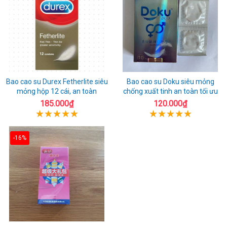
Bao cao su Durex Fetherlite siêu
Bao cao su Doku siêu mỏng
mỏng hộp 12 cái, an toàn
chống xuất tinh an toàn tối ưu
185.000₫
120.000₫
-16%