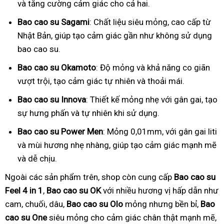
và tăng cường cảm giác cho cả hai.
Bao cao su Sagami
: Chất liệu siêu mỏng, cao cấp từ
Nhật Bản, giúp tạo cảm giác gần như không sử dụng
bao cao su.
Bao cao su Okamoto
: Độ mỏng và khả năng co giãn
vượt trội, tạo cảm giác tự nhiên và thoải mái.
Bao cao su Innova
: Thiết kế mỏng nhẹ với gân gai, tạo
sự hưng phấn và tự nhiên khi sử dụng.
Bao cao su Power Men
: Mỏng 0,01mm, với gân gai liti
và mùi hương nhẹ nhàng, giúp tạo cảm giác mạnh mẽ
và dễ chịu.
Ngoài các sản phẩm trên, shop còn cung cấp
Bao cao su
Feel 4 in 1
,
Bao cao su OK
với nhiều hương vị hấp dẫn như
cam, chuối, dâu,
Bao cao su Olo
mỏng nhưng bền bỉ,
Bao
cao su One
siêu mỏng cho cảm giác chân thật mạnh mẽ,