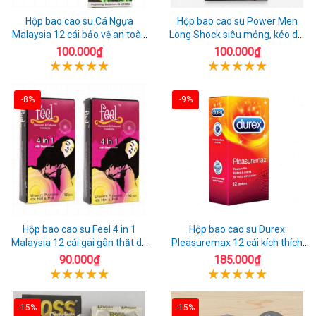
Hộp bao cao su Cá Ngựa
Hộp bao cao su Power Men
Malaysia 12 cái bảo vệ an toàn
Long Shock siêu mỏng, kéo dài
tuyệt đối
quan hệ thoải mái
100.000₫
100.000₫
-8%
-9%
Hộp bao cao su Feel 4 in 1
Hộp bao cao su Durex
Malaysia 12 cái gai gân thắt dễ
Pleasuremax 12 cái kích thích
sử dụng
tăng khoái cảm
90.000₫
185.000₫
-15%
-15%