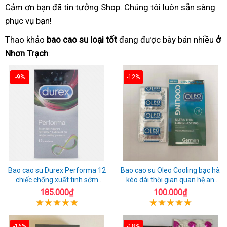
Cảm ơn bạn đã tin tưởng Shop. Chúng tôi luôn sẵn sàng
phục vụ bạn!
Thao khảo
bao cao su loại tốt
đang được bày bán nhiều
ở
Nhơn Trạch
:
-9%
-12%
Bao cao su Durex Performa 12
Bao cao su Oleo Cooling bạc hà
chiếc chống xuất tinh sớm
kéo dài thời gian quan hệ an
chuẩn Thái Lan
toàn
185.000₫
100.000₫
-16%
-18%