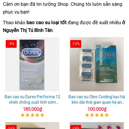
Cảm ơn bạn đã tin tưởng Shop. Chúng tôi luôn sẵn sàng
phục vụ bạn!
Thao khảo
bao cao su loại tốt
đang được đề xuất nhiều
ở
Nguyễn Thị Tú Bình Tân
:
-9%
-12%
Bao cao su Durex Performa 12
Bao cao su Oleo Cooling bạc hà
chiếc chống xuất tinh sớm
kéo dài thời gian quan hệ an
chuẩn Thái Lan
toàn
185.000₫
100.000₫
-16%
-18%