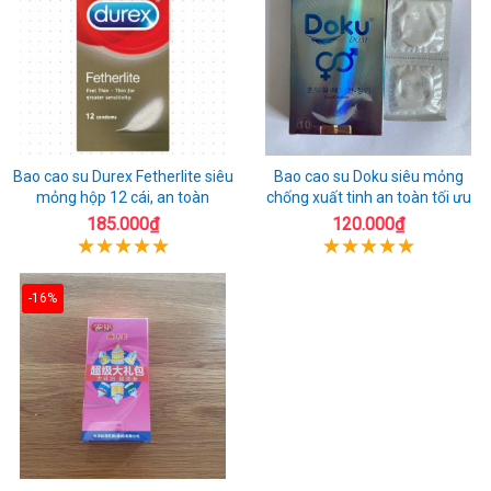
Bao cao su Durex Fetherlite siêu
Bao cao su Doku siêu mỏng
mỏng hộp 12 cái, an toàn
chống xuất tinh an toàn tối ưu
185.000₫
120.000₫
-16%