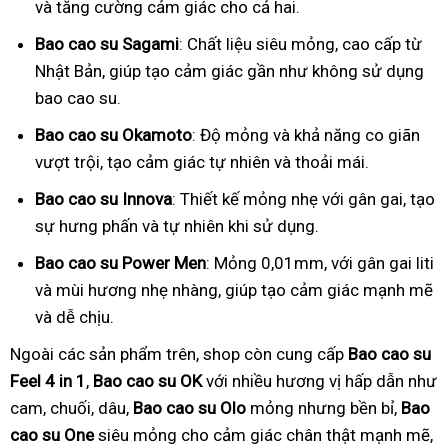
và tăng cường cảm giác cho cả hai.
Bao cao su Sagami
: Chất liệu siêu mỏng, cao cấp từ
Nhật Bản, giúp tạo cảm giác gần như không sử dụng
bao cao su.
Bao cao su Okamoto
: Độ mỏng và khả năng co giãn
vượt trội, tạo cảm giác tự nhiên và thoải mái.
Bao cao su Innova
: Thiết kế mỏng nhẹ với gân gai, tạo
sự hưng phấn và tự nhiên khi sử dụng.
Bao cao su Power Men
: Mỏng 0,01mm, với gân gai liti
và mùi hương nhẹ nhàng, giúp tạo cảm giác mạnh mẽ
và dễ chịu.
Ngoài các sản phẩm trên, shop còn cung cấp
Bao cao su
Feel 4 in 1
,
Bao cao su OK
với nhiều hương vị hấp dẫn như
cam, chuối, dâu,
Bao cao su Olo
mỏng nhưng bền bỉ,
Bao
cao su One
siêu mỏng cho cảm giác chân thật mạnh mẽ,