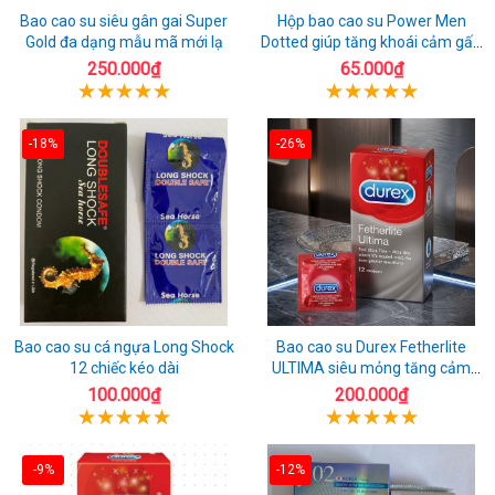
Bao cao su siêu gân gai Super
Hộp bao cao su Power Men
Gold đa dạng mẫu mã mới lạ
Dotted giúp tăng khoái cảm gấp
đôi
250.000₫
65.000₫
-18%
-26%
Bao cao su cá ngựa Long Shock
Bao cao su Durex Fetherlite
12 chiếc kéo dài
ULTIMA siêu mỏng tăng cảm
giác
100.000₫
200.000₫
-9%
-12%