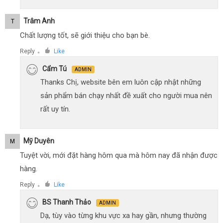
Trâm Anh
T
Chất lượng tốt, sẽ giới thiệu cho bạn bè.
Reply
Like
●
Cẩm Tú
ADMIN
Thanks Chị, website bên em luôn cập nhật những
sản phẩm bán chạy nhất đề xuất cho người mua nên
rất uy tín.
Mỹ Duyên
M
Tuyệt vời, mới đặt hàng hôm qua mà hôm nay đã nhận được
hàng.
Reply
Like
●
BS Thanh Thảo
ADMIN
Dạ, tùy vào từng khu vực xa hay gần, nhưng thường