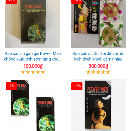
Bao cao su gân gai Power Men
Bao cao su Gold bi đầu bi nổi
chống xuất tinh sớm tăng khoái
kích thích khoái cảm nhiều
cảm
100.000₫
300.000₫
-7%
-12%