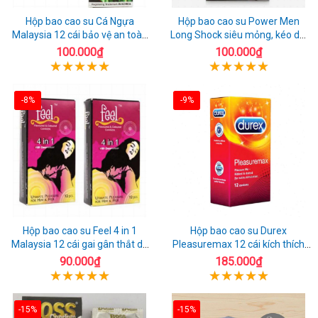
Hộp bao cao su Cá Ngựa
Hộp bao cao su Power Men
Malaysia 12 cái bảo vệ an toàn
Long Shock siêu mỏng, kéo dài
tuyệt đối
quan hệ thoải mái
100.000₫
100.000₫
-8%
-9%
Hộp bao cao su Feel 4 in 1
Hộp bao cao su Durex
Malaysia 12 cái gai gân thắt dễ
Pleasuremax 12 cái kích thích
sử dụng
tăng khoái cảm
90.000₫
185.000₫
-15%
-15%