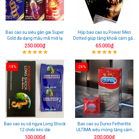
Bao cao su siêu gân gai Super
Hộp bao cao su Power Men
Gold đa dạng mẫu mã mới lạ
Dotted giúp tăng khoái cảm gấp
đôi
250.000₫
65.000₫
-18%
-26%
Bao cao su cá ngựa Long Shock
Bao cao su Durex Fetherlite
12 chiếc kéo dài
ULTIMA siêu mỏng tăng cảm
giác
100.000₫
200.000₫