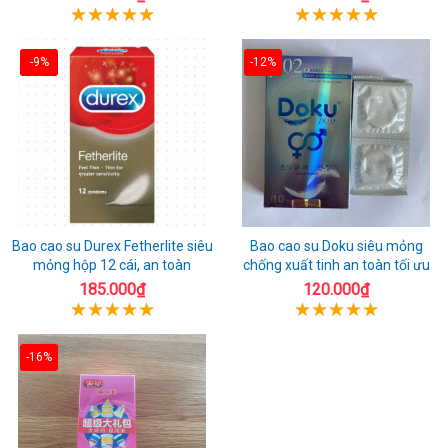
-9%
-12%
Bao cao su Durex Fetherlite siêu
Bao cao su Doku siêu mỏng
mỏng hộp 12 cái, an toàn
chống xuất tinh an toàn tối ưu
185.000₫
120.000₫
-16%