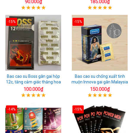
90.000₫
185.000₫
-15%
-15%
Bao cao su Boss gân gai hộp
Bao cao su chống xuất tinh
12c, tăng cảm giác thăng hoa
muộn Innova gai gân Malaysia
100.000₫
150.000₫
-14%
-15%