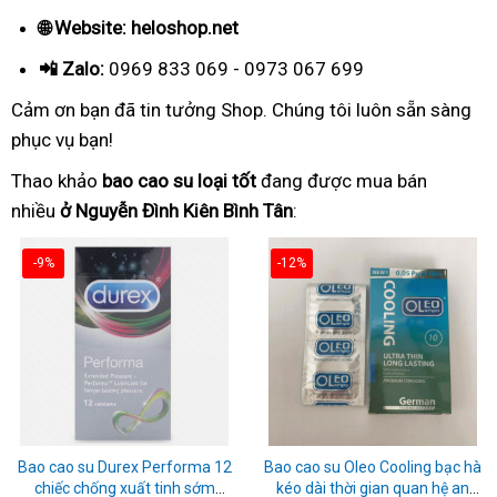
🌐 Website: heloshop.net
📲 Zalo:
0969 833 069 - 0973 067 699
Cảm ơn bạn đã tin tưởng Shop. Chúng tôi luôn sẵn sàng
phục vụ bạn!
Thao khảo
bao cao su loại tốt
đang được mua bán
nhiều
ở Nguyễn Đình Kiên Bình Tân
:
-9%
-12%
Bao cao su Durex Performa 12
Bao cao su Oleo Cooling bạc hà
chiếc chống xuất tinh sớm
kéo dài thời gian quan hệ an