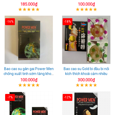
chuẩn Thái Lan
toàn
185.000₫
100.000₫
-16%
-18%
Bao cao su gân gai Power Men
Bao cao su Gold bi đầu bi nổi
chống xuất tinh sớm tăng khoái
kích thích khoái cảm nhiều
cảm
100.000₫
300.000₫
-7%
-12%