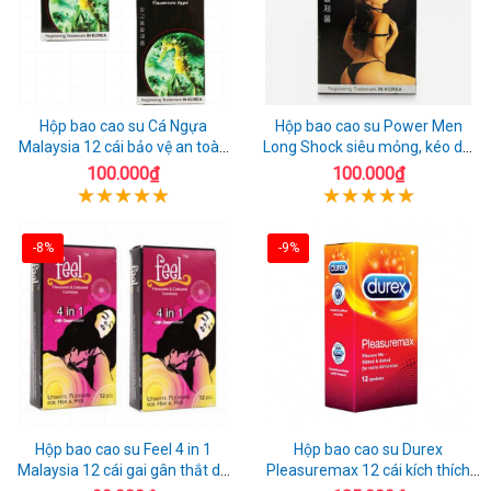
Hộp bao cao su Cá Ngựa
Hộp bao cao su Power Men
Malaysia 12 cái bảo vệ an toàn
Long Shock siêu mỏng, kéo dài
tuyệt đối
quan hệ thoải mái
100.000₫
100.000₫
-8%
-9%
Hộp bao cao su Feel 4 in 1
Hộp bao cao su Durex
Malaysia 12 cái gai gân thắt dễ
Pleasuremax 12 cái kích thích
sử dụng
tăng khoái cảm