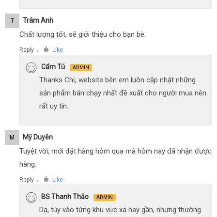
Trâm Anh
T
Chất lượng tốt, sẽ giới thiệu cho bạn bè.
Reply
Like
●
Cẩm Tú
ADMIN
Thanks Chị, website bên em luôn cập nhật những
sản phẩm bán chạy nhất đề xuất cho người mua nên
rất uy tín.
Mỹ Duyên
M
Tuyệt vời, mới đặt hàng hôm qua mà hôm nay đã nhận được
hàng.
Reply
Like
●
BS Thanh Thảo
ADMIN
Dạ, tùy vào từng khu vực xa hay gần, nhưng thường