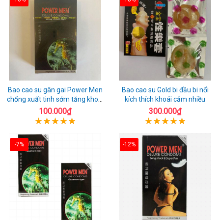
Bao cao su gân gai Power Men
Bao cao su Gold bi đầu bi nổi
chống xuất tinh sớm tăng khoái
kích thích khoái cảm nhiều
cảm
100.000₫
300.000₫
-7%
-12%