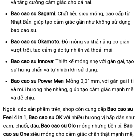
và tăng cường cảm giác cho cả hai.
Bao cao su Sagami
: Chất liệu siêu mỏng, cao cấp từ
Nhật Bản, giúp tạo cảm giác gần như không sử dụng
bao cao su.
Bao cao su Okamoto
: Độ mỏng và khả năng co giãn
vượt trội, tạo cảm giác tự nhiên và thoải mái.
Bao cao su Innova
: Thiết kế mỏng nhẹ với gân gai, tạo
sự hưng phấn và tự nhiên khi sử dụng.
Bao cao su Power Men
: Mỏng 0,01mm, với gân gai liti
và mùi hương nhẹ nhàng, giúp tạo cảm giác mạnh mẽ
và dễ chịu.
Ngoài các sản phẩm trên, shop còn cung cấp
Bao cao su
Feel 4 in 1
,
Bao cao su OK
với nhiều hương vị hấp dẫn như
cam, chuối, dâu,
Bao cao su Olo
mỏng nhưng bền bỉ,
Bao
cao su One
siêu mỏng cho cảm giác chân thật mạnh mẽ,