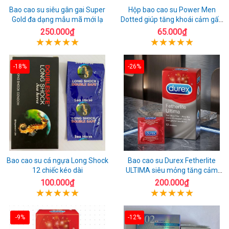
Bao cao su siêu gân gai Super
Hộp bao cao su Power Men
Gold đa dạng mẫu mã mới lạ
Dotted giúp tăng khoái cảm gấp
đôi
250.000₫
65.000₫
-18%
-26%
Bao cao su cá ngựa Long Shock
Bao cao su Durex Fetherlite
12 chiếc kéo dài
ULTIMA siêu mỏng tăng cảm
giác
100.000₫
200.000₫
-9%
-12%