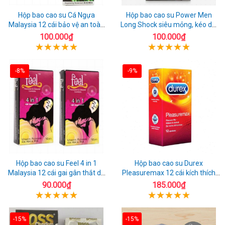
Hộp bao cao su Cá Ngựa
Hộp bao cao su Power Men
Malaysia 12 cái bảo vệ an toàn
Long Shock siêu mỏng, kéo dài
tuyệt đối
quan hệ thoải mái
100.000₫
100.000₫
-8%
-9%
Hộp bao cao su Feel 4 in 1
Hộp bao cao su Durex
Malaysia 12 cái gai gân thắt dễ
Pleasuremax 12 cái kích thích
sử dụng
tăng khoái cảm
90.000₫
185.000₫
-15%
-15%