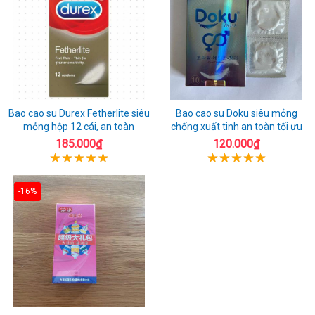
Bao cao su Durex Fetherlite siêu
Bao cao su Doku siêu mỏng
mỏng hộp 12 cái, an toàn
chống xuất tinh an toàn tối ưu
185.000₫
120.000₫
-16%