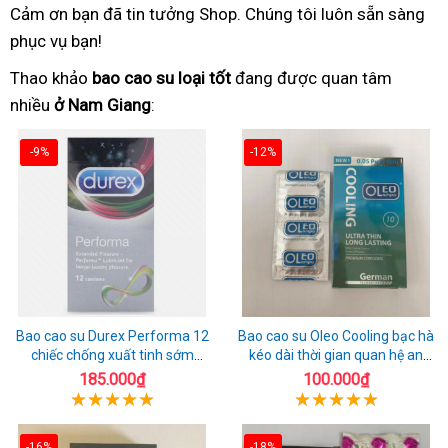
Cảm ơn bạn đã tin tưởng Shop. Chúng tôi luôn sẵn sàng
phục vụ bạn!
Thao khảo
bao cao su loại tốt
đang được quan tâm
nhiều
ở Nam Giang
:
-9%
-12%
Bao cao su Durex Performa 12
Bao cao su Oleo Cooling bạc hà
chiếc chống xuất tinh sớm
kéo dài thời gian quan hệ an
chuẩn Thái Lan
toàn
185.000₫
100.000₫
-16%
-18%