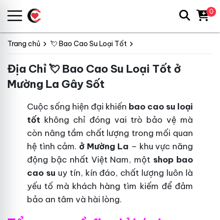
0
Trang chủ
💘 Bao Cao Su Loại Tốt
Địa Chỉ 💘 Bao Cao Su Loại Tốt ở
Mường La Gây Sốt
Cuộc sống hiện đại khiến
bao cao su loại
tốt
không chỉ đóng vai trò bảo vệ mà
còn nâng tầm chất lượng trong mối quan
hệ tình cảm.
ở Mường La
– khu vực năng
động bậc nhất Việt Nam, một
shop bao
cao su
uy tín, kín đáo, chất lượng luôn là
yếu tố mà khách hàng tìm kiếm để đảm
bảo an tâm và hài lòng.