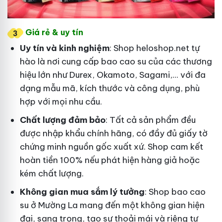
Giá rẻ & uy tín
Uy tín và kinh nghiệm
: Shop heloshop.net tự
hào là nơi cung cấp bao cao su của các thương
hiệu lớn như Durex, Okamoto, Sagami,... với đa
dạng mẫu mã, kích thước và công dụng, phù
hợp với mọi nhu cầu.
Chất lượng đảm bảo
: Tất cả sản phẩm đều
được nhập khẩu chính hãng, có đầy đủ giấy tờ
chứng minh nguồn gốc xuất xứ. Shop cam kết
hoàn tiền 100% nếu phát hiện hàng giả hoặc
kém chất lượng.
Không gian mua sắm lý tưởng
: Shop bao cao
su ở Mường La mang đến một không gian hiện
đại, sang trọng, tạo sự thoải mái và riêng tư