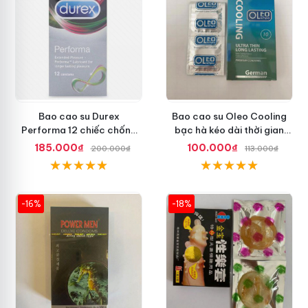
Bao cao su Durex
Bao cao su Oleo Cooling
Performa 12 chiếc chống
bạc hà kéo dài thời gian
xuất tinh sớm chuẩn Thái
quan hệ an toàn
185.000₫
100.000₫
200.000₫
113.000₫
Lan
-16%
-18%