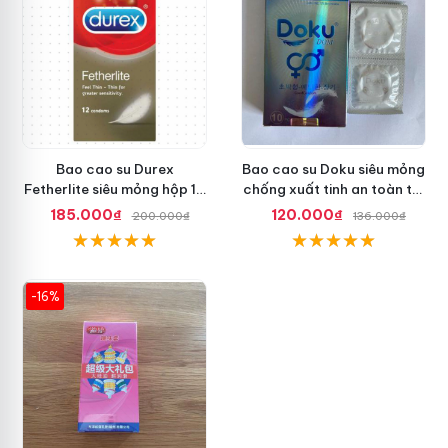
Bao cao su Durex
Bao cao su Doku siêu mỏng
Fetherlite siêu mỏng hộp 12
chống xuất tinh an toàn tối
cái, an toàn
ưu
185.000₫
120.000₫
200.000₫
136.000₫
-16%