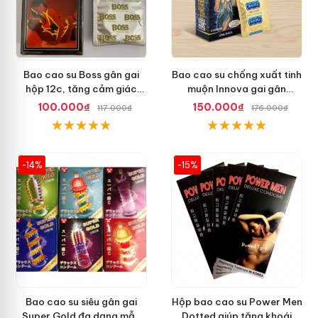
Bao cao su Boss gân gai
Bao cao su chống xuất tinh
hộp 12c, tăng cảm giác
muộn Innova gai gân
thăng hoa
Malaysia
100.000₫
150.000₫
117.000₫
176.000₫
-14%
-15%
Bao cao su siêu gân gai
Hộp bao cao su Power Men
Super Gold đa dạng mẫu
Dotted giúp tăng khoái