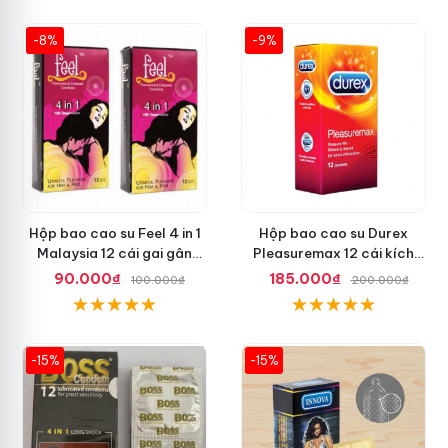
-8%
-9%
Hộp bao cao su Feel 4 in 1
Hộp bao cao su Durex
Malaysia 12 cái gai gân
Pleasuremax 12 cái kích
thắt dễ sử dụng
thích tăng khoái cảm
90.000₫
185.000₫
100.000₫
200.000₫
-15%
-15%