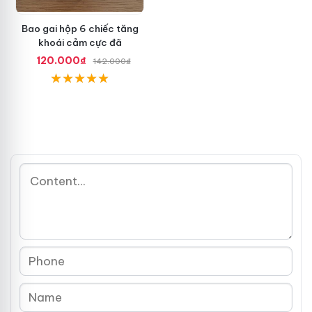
Bao gai hộp 6 chiếc tăng
khoái cảm cực đã
120.000₫
142.000₫