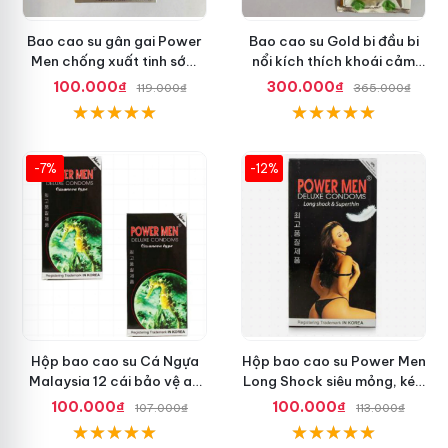
Bao cao su gân gai Power
Bao cao su Gold bi đầu bi
Men chống xuất tinh sớm
nổi kích thích khoái cảm
tăng khoái cảm
nhiều
100.000₫
300.000₫
119.000₫
365.000₫
-7%
-12%
Hộp bao cao su Cá Ngựa
Hộp bao cao su Power Men
Malaysia 12 cái bảo vệ an
Long Shock siêu mỏng, kéo
toàn tuyệt đối
dài quan hệ thoải mái
100.000₫
100.000₫
107.000₫
113.000₫