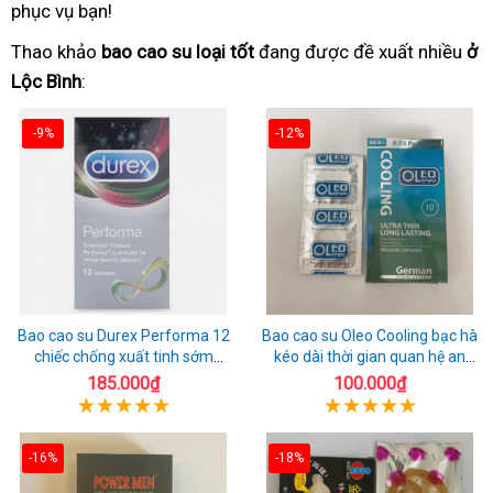
phục vụ bạn!
Thao khảo
bao cao su loại tốt
đang được đề xuất nhiều
ở
Lộc Bình
:
-9%
-12%
Bao cao su Durex Performa 12
Bao cao su Oleo Cooling bạc hà
chiếc chống xuất tinh sớm
kéo dài thời gian quan hệ an
chuẩn Thái Lan
toàn
185.000₫
100.000₫
-16%
-18%