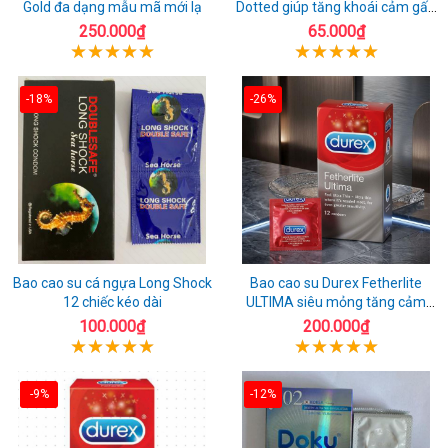
Gold đa dạng mẫu mã mới lạ
Dotted giúp tăng khoái cảm gấp
đôi
250.000₫
65.000₫
-18%
-26%
Bao cao su cá ngựa Long Shock
Bao cao su Durex Fetherlite
12 chiếc kéo dài
ULTIMA siêu mỏng tăng cảm
giác
100.000₫
200.000₫
-9%
-12%