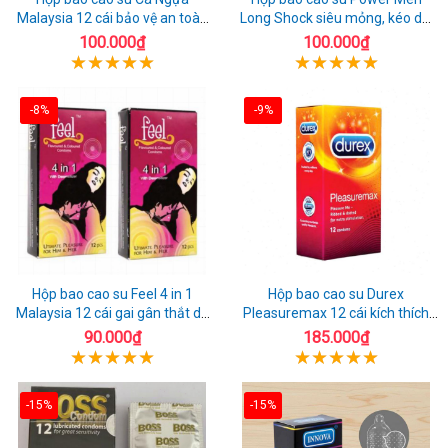
Malaysia 12 cái bảo vệ an toàn
Long Shock siêu mỏng, kéo dài
tuyệt đối
quan hệ thoải mái
100.000₫
100.000₫
-8%
-9%
Hộp bao cao su Feel 4 in 1
Hộp bao cao su Durex
Malaysia 12 cái gai gân thắt dễ
Pleasuremax 12 cái kích thích
sử dụng
tăng khoái cảm
90.000₫
185.000₫
-15%
-15%