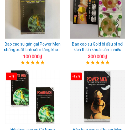
Bao cao su gân gai Power Men
Bao cao su Gold bi đầu bi nổi
chống xuất tinh sớm tăng khoái
kích thích khoái cảm nhiều
cảm
100.000₫
300.000₫
-7%
-12%
Hộp bao cao su Cá Ngựa
Hộp bao cao su Power Men