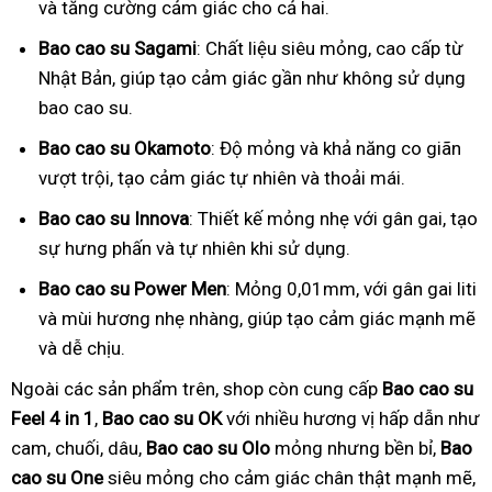
và tăng cường cảm giác cho cả hai.
Bao cao su Sagami
: Chất liệu siêu mỏng, cao cấp từ
Nhật Bản, giúp tạo cảm giác gần như không sử dụng
bao cao su.
Bao cao su Okamoto
: Độ mỏng và khả năng co giãn
vượt trội, tạo cảm giác tự nhiên và thoải mái.
Bao cao su Innova
: Thiết kế mỏng nhẹ với gân gai, tạo
sự hưng phấn và tự nhiên khi sử dụng.
Bao cao su Power Men
: Mỏng 0,01mm, với gân gai liti
và mùi hương nhẹ nhàng, giúp tạo cảm giác mạnh mẽ
và dễ chịu.
Ngoài các sản phẩm trên, shop còn cung cấp
Bao cao su
Feel 4 in 1
,
Bao cao su OK
với nhiều hương vị hấp dẫn như
cam, chuối, dâu,
Bao cao su Olo
mỏng nhưng bền bỉ,
Bao
cao su One
siêu mỏng cho cảm giác chân thật mạnh mẽ,