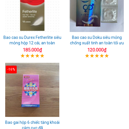
Bao cao su Durex Fetherlite siêu
Bao cao su Doku siêu mỏng
mỏng hộp 12 cái, an toàn
chống xuất tinh an toàn tối ưu
185.000₫
120.000₫
-16%
Bao gai hộp 6 chiếc tăng khoái
cảm cực đã