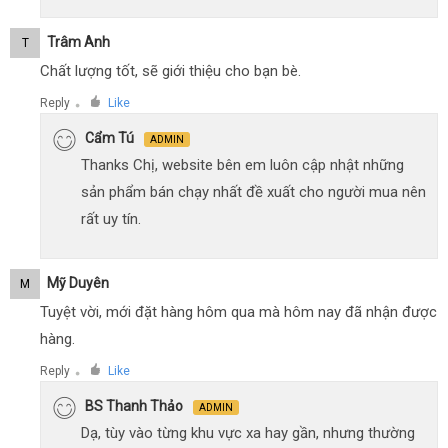
Trâm Anh
T
Chất lượng tốt, sẽ giới thiệu cho bạn bè.
Reply
Like
●
Cẩm Tú
ADMIN
Thanks Chị, website bên em luôn cập nhật những
sản phẩm bán chạy nhất đề xuất cho người mua nên
rất uy tín.
Mỹ Duyên
M
Tuyệt vời, mới đặt hàng hôm qua mà hôm nay đã nhận được
hàng.
Reply
Like
●
BS Thanh Thảo
ADMIN
Dạ, tùy vào từng khu vực xa hay gần, nhưng thường