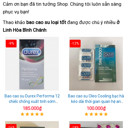
Cảm ơn bạn đã tin tưởng Shop. Chúng tôi luôn sẵn sàng
phục vụ bạn!
Thao khảo
bao cao su loại tốt
đang được chú ý nhiều
ở
Linh Hòa Bình Chánh
:
-9%
-12%
Bao cao su Durex Performa 12
Bao cao su Oleo Cooling bạc hà
chiếc chống xuất tinh sớm
kéo dài thời gian quan hệ an
chuẩn Thái Lan
toàn
185.000₫
100.000₫
-16%
-18%