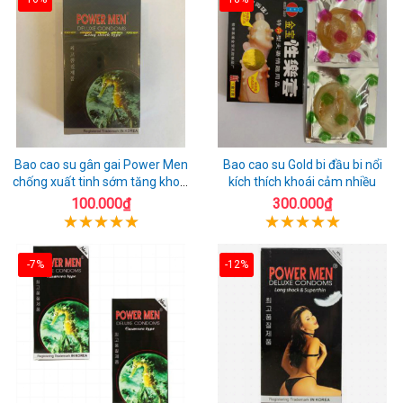
Bao cao su gân gai Power Men
Bao cao su Gold bi đầu bi nổi
chống xuất tinh sớm tăng khoái
kích thích khoái cảm nhiều
cảm
100.000₫
300.000₫
-7%
-12%