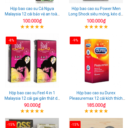
Hộp bao cao su Cá Ngựa
Hộp bao cao su Power Men
Malaysia 12 cái bảo vệ an toàn
Long Shock siêu mỏng, kéo dài
tuyệt đối
quan hệ thoải mái
100.000₫
100.000₫
-8%
-9%
Hộp bao cao su Feel 4 in 1
Hộp bao cao su Durex
Malaysia 12 cái gai gân thắt dễ
Pleasuremax 12 cái kích thích
sử dụng
tăng khoái cảm
90.000₫
185.000₫
-15%
-15%