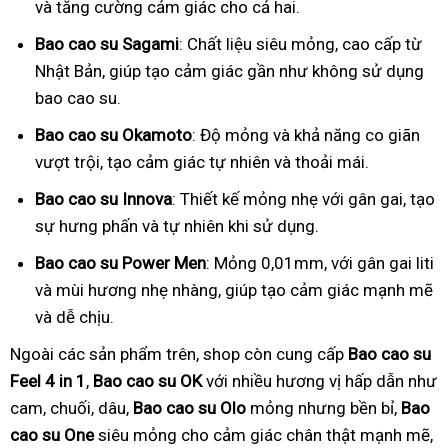
và tăng cường cảm giác cho cả hai.
Bao cao su Sagami
: Chất liệu siêu mỏng, cao cấp từ
Nhật Bản, giúp tạo cảm giác gần như không sử dụng
bao cao su.
Bao cao su Okamoto
: Độ mỏng và khả năng co giãn
vượt trội, tạo cảm giác tự nhiên và thoải mái.
Bao cao su Innova
: Thiết kế mỏng nhẹ với gân gai, tạo
sự hưng phấn và tự nhiên khi sử dụng.
Bao cao su Power Men
: Mỏng 0,01mm, với gân gai liti
và mùi hương nhẹ nhàng, giúp tạo cảm giác mạnh mẽ
và dễ chịu.
Ngoài các sản phẩm trên, shop còn cung cấp
Bao cao su
Feel 4 in 1
,
Bao cao su OK
với nhiều hương vị hấp dẫn như
cam, chuối, dâu,
Bao cao su Olo
mỏng nhưng bền bỉ,
Bao
cao su One
siêu mỏng cho cảm giác chân thật mạnh mẽ,