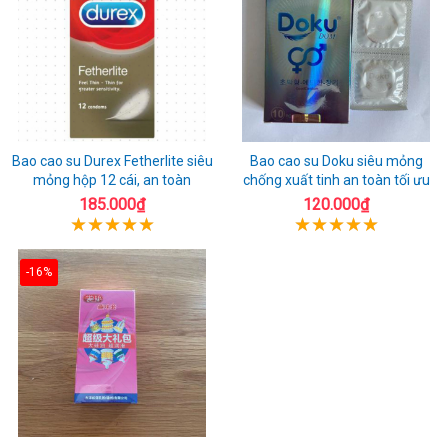
Bao cao su Durex Fetherlite siêu
Bao cao su Doku siêu mỏng
mỏng hộp 12 cái, an toàn
chống xuất tinh an toàn tối ưu
185.000₫
120.000₫
-16%