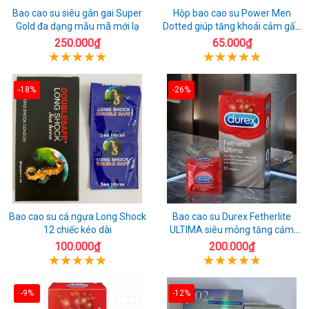
Bao cao su siêu gân gai Super
Hộp bao cao su Power Men
Gold đa dạng mẫu mã mới lạ
Dotted giúp tăng khoái cảm gấp
đôi
250.000₫
65.000₫
-18%
-26%
Bao cao su cá ngựa Long Shock
Bao cao su Durex Fetherlite
12 chiếc kéo dài
ULTIMA siêu mỏng tăng cảm
giác
100.000₫
200.000₫
-9%
-12%