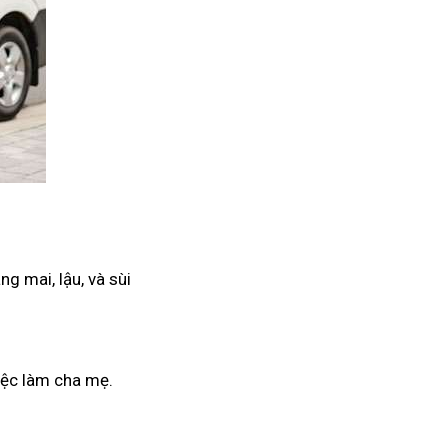
g mai, lậu, và sùi
iệc làm cha mẹ.