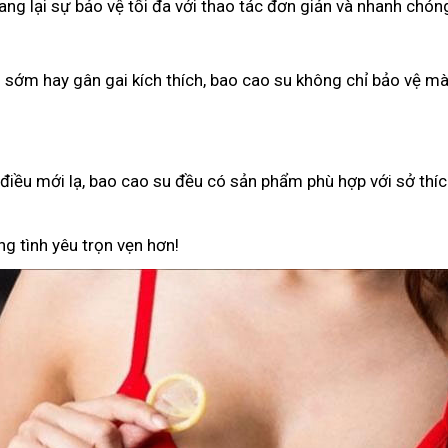
g lại sự bảo vệ tối đa với thao tác đơn giản và nhanh chón
h sớm hay gân gai kích thích, bao cao su không chỉ bảo vệ 
iều mới lạ, bao cao su đều có sản phẩm phù hợp với sở thíc
g tình yêu trọn vẹn hơn!