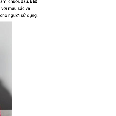
am, chuối, dâu,
Bao
n
với màu sắc và
i cho người sử dụng.