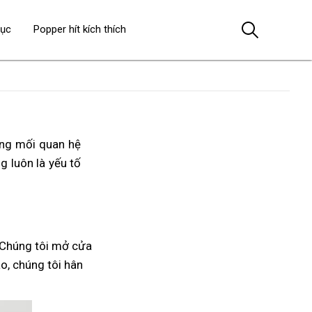
dục
Popper hít kích thích
ong mối quan hệ
ng luôn là yếu tố
 Chúng tôi mở cửa
áo, chúng tôi hân