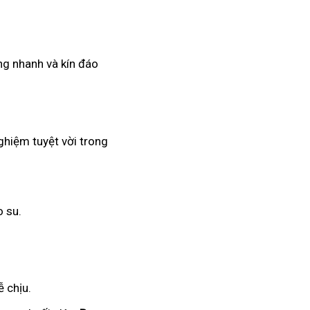
ng nhanh và kín đáo
ghiệm tuyệt vời trong
o su.
 chịu.