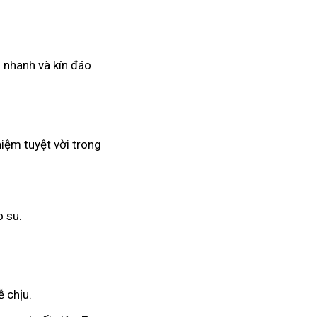
g nhanh và kín đáo
hiệm tuyệt vời trong
o su.
 chịu.