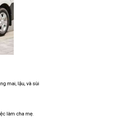
g mai, lậu, và sùi
iệc làm cha mẹ.