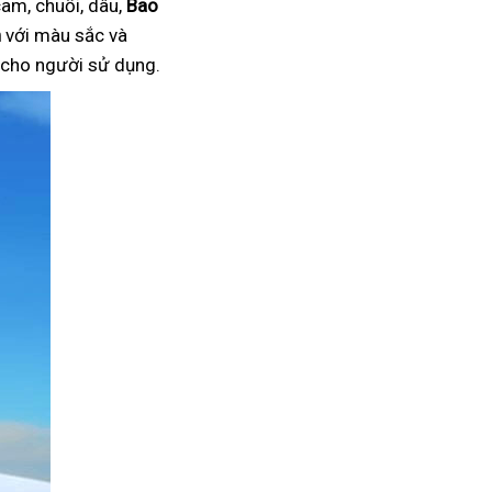
am, chuối, dâu,
Bao
n
với màu sắc và
i cho người sử dụng.