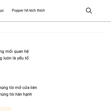
dục
Popper hít kích thích
ong mối quan hệ
g luôn là yếu tố
húng tôi mở cửa liên
chúng tôi hân hạnh