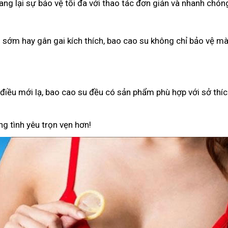
g lại sự bảo vệ tối đa với thao tác đơn giản và nhanh chón
h sớm hay gân gai kích thích, bao cao su không chỉ bảo vệ 
iều mới lạ, bao cao su đều có sản phẩm phù hợp với sở thíc
g tình yêu trọn vẹn hơn!