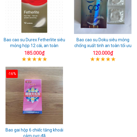
Bao cao su Durex Fetherlite siêu
Bao cao su Doku siêu mỏng
mỏng hộp 12 cái, an toàn
chống xuất tinh an toàn tối ưu
185.000₫
120.000₫
-16%
Bao gai hộp 6 chiếc tăng khoái
cảm cực đã