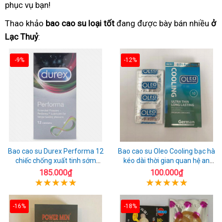
phục vụ bạn!
Thao khảo
bao cao su loại tốt
đang được bày bán nhiều
ở
Lạc Thuỷ
:
-9%
-12%
Bao cao su Durex Performa 12
Bao cao su Oleo Cooling bạc hà
chiếc chống xuất tinh sớm
kéo dài thời gian quan hệ an
chuẩn Thái Lan
toàn
185.000₫
100.000₫
-16%
-18%