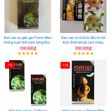
Bao cao su gân gai Power Men
Bao cao su Gold bi đầu bi nổi
chống xuất tinh sớm tăng khoái
kích thích khoái cảm nhiều
cảm
100.000₫
300.000₫
-7%
-12%
Hộp bao cao su Cá Ngựa
Hộp bao cao su Power Men