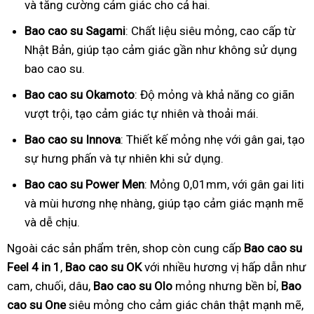
và tăng cường cảm giác cho cả hai.
Bao cao su Sagami
: Chất liệu siêu mỏng, cao cấp từ
Nhật Bản, giúp tạo cảm giác gần như không sử dụng
bao cao su.
Bao cao su Okamoto
: Độ mỏng và khả năng co giãn
vượt trội, tạo cảm giác tự nhiên và thoải mái.
Bao cao su Innova
: Thiết kế mỏng nhẹ với gân gai, tạo
sự hưng phấn và tự nhiên khi sử dụng.
Bao cao su Power Men
: Mỏng 0,01mm, với gân gai liti
và mùi hương nhẹ nhàng, giúp tạo cảm giác mạnh mẽ
và dễ chịu.
Ngoài các sản phẩm trên, shop còn cung cấp
Bao cao su
Feel 4 in 1
,
Bao cao su OK
với nhiều hương vị hấp dẫn như
cam, chuối, dâu,
Bao cao su Olo
mỏng nhưng bền bỉ,
Bao
cao su One
siêu mỏng cho cảm giác chân thật mạnh mẽ,