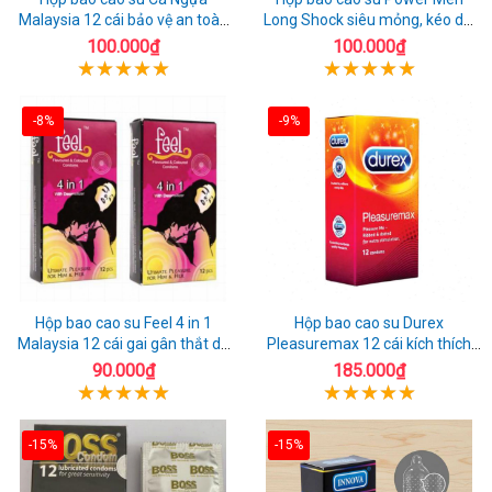
Malaysia 12 cái bảo vệ an toàn
Long Shock siêu mỏng, kéo dài
tuyệt đối
quan hệ thoải mái
100.000₫
100.000₫
-8%
-9%
Hộp bao cao su Feel 4 in 1
Hộp bao cao su Durex
Malaysia 12 cái gai gân thắt dễ
Pleasuremax 12 cái kích thích
sử dụng
tăng khoái cảm
90.000₫
185.000₫
-15%
-15%