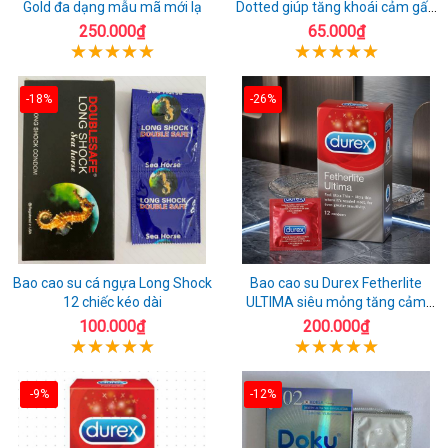
Gold đa dạng mẫu mã mới lạ
Dotted giúp tăng khoái cảm gấp
đôi
250.000₫
65.000₫
-18%
-26%
Bao cao su cá ngựa Long Shock
Bao cao su Durex Fetherlite
12 chiếc kéo dài
ULTIMA siêu mỏng tăng cảm
giác
100.000₫
200.000₫
-9%
-12%