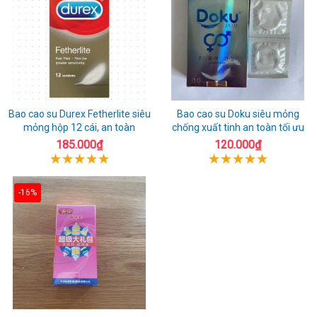
Bao cao su Durex Fetherlite siêu
Bao cao su Doku siêu mỏng
mỏng hộp 12 cái, an toàn
chống xuất tinh an toàn tối ưu
185.000₫
120.000₫
-16%