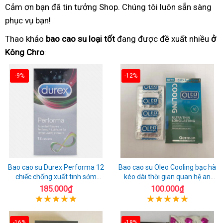
Cảm ơn bạn đã tin tưởng Shop. Chúng tôi luôn sẵn sàng
phục vụ bạn!
Thao khảo
bao cao su loại tốt
đang được đề xuất nhiều
ở
Kông Chro
:
-9%
-12%
Bao cao su Durex Performa 12
Bao cao su Oleo Cooling bạc hà
chiếc chống xuất tinh sớm
kéo dài thời gian quan hệ an
chuẩn Thái Lan
toàn
185.000₫
100.000₫
-16%
-18%