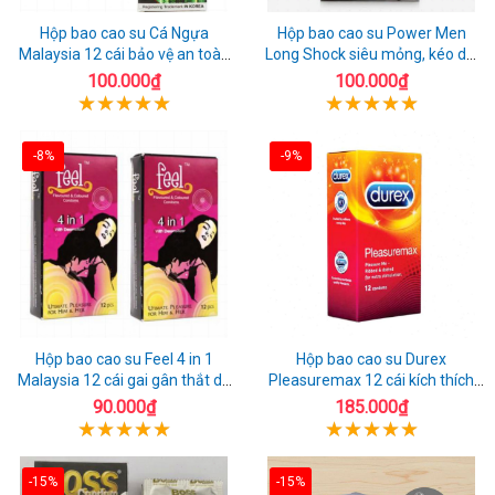
Hộp bao cao su Cá Ngựa
Hộp bao cao su Power Men
Malaysia 12 cái bảo vệ an toàn
Long Shock siêu mỏng, kéo dài
tuyệt đối
quan hệ thoải mái
100.000₫
100.000₫
-8%
-9%
Hộp bao cao su Feel 4 in 1
Hộp bao cao su Durex
Malaysia 12 cái gai gân thắt dễ
Pleasuremax 12 cái kích thích
sử dụng
tăng khoái cảm
90.000₫
185.000₫
-15%
-15%