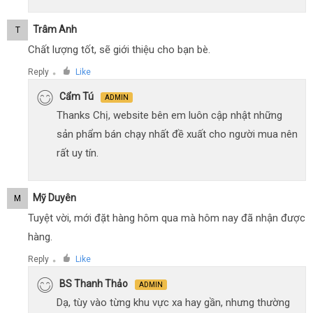
Trâm Anh
T
Chất lượng tốt, sẽ giới thiệu cho bạn bè.
Reply
Like
●
Cẩm Tú
ADMIN
Thanks Chị, website bên em luôn cập nhật những
sản phẩm bán chạy nhất đề xuất cho người mua nên
rất uy tín.
Mỹ Duyên
M
Tuyệt vời, mới đặt hàng hôm qua mà hôm nay đã nhận được
hàng.
Reply
Like
●
BS Thanh Thảo
ADMIN
Dạ, tùy vào từng khu vực xa hay gần, nhưng thường