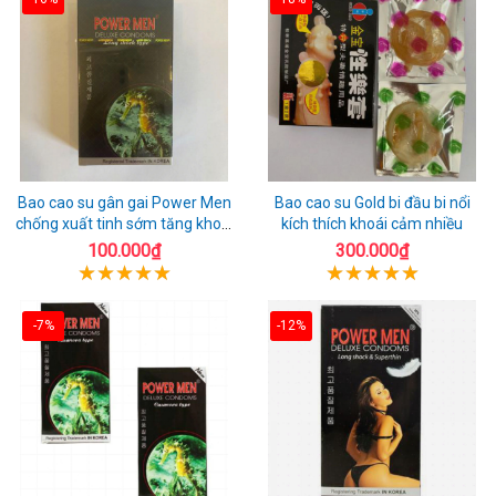
Bao cao su gân gai Power Men
Bao cao su Gold bi đầu bi nổi
chống xuất tinh sớm tăng khoái
kích thích khoái cảm nhiều
cảm
100.000₫
300.000₫
-7%
-12%