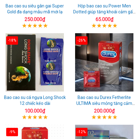
Bao cao su siêu gân gai Super
Hộp bao cao su Power Men
Gold đa dạng mẫu mã mới lạ
Dotted giúp tăng khoái cảm gấp
đôi
250.000₫
65.000₫
-18%
-26%
Bao cao su cá ngựa Long Shock
Bao cao su Durex Fetherlite
12 chiếc kéo dài
ULTIMA siêu mỏng tăng cảm
giác
100.000₫
200.000₫
-9%
-12%