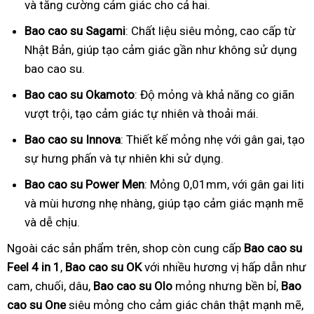
và tăng cường cảm giác cho cả hai.
Bao cao su Sagami
: Chất liệu siêu mỏng, cao cấp từ
Nhật Bản, giúp tạo cảm giác gần như không sử dụng
bao cao su.
Bao cao su Okamoto
: Độ mỏng và khả năng co giãn
vượt trội, tạo cảm giác tự nhiên và thoải mái.
Bao cao su Innova
: Thiết kế mỏng nhẹ với gân gai, tạo
sự hưng phấn và tự nhiên khi sử dụng.
Bao cao su Power Men
: Mỏng 0,01mm, với gân gai liti
và mùi hương nhẹ nhàng, giúp tạo cảm giác mạnh mẽ
và dễ chịu.
Ngoài các sản phẩm trên, shop còn cung cấp
Bao cao su
Feel 4 in 1
,
Bao cao su OK
với nhiều hương vị hấp dẫn như
cam, chuối, dâu,
Bao cao su Olo
mỏng nhưng bền bỉ,
Bao
cao su One
siêu mỏng cho cảm giác chân thật mạnh mẽ,