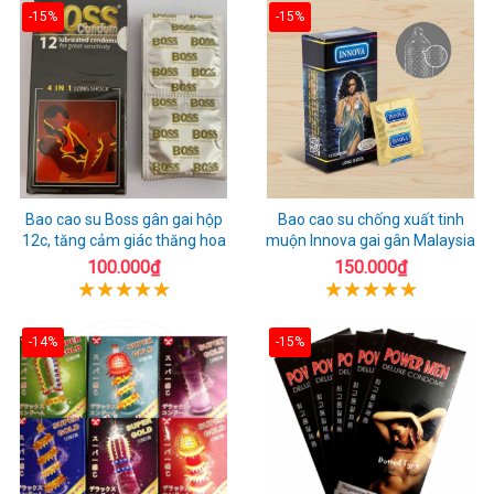
-15%
-15%
Bao cao su Boss gân gai hộp
Bao cao su chống xuất tinh
12c, tăng cảm giác thăng hoa
muộn Innova gai gân Malaysia
100.000₫
150.000₫
-14%
-15%