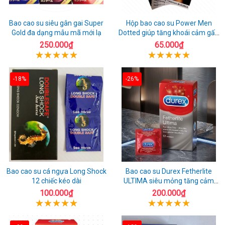
Bao cao su siêu gân gai Super
Hộp bao cao su Power Men
Gold đa dạng mẫu mã mới lạ
Dotted giúp tăng khoái cảm gấp
đôi
250.000₫
65.000₫
-18%
-26%
Bao cao su cá ngựa Long Shock
Bao cao su Durex Fetherlite
12 chiếc kéo dài
ULTIMA siêu mỏng tăng cảm
giác
100.000₫
200.000₫