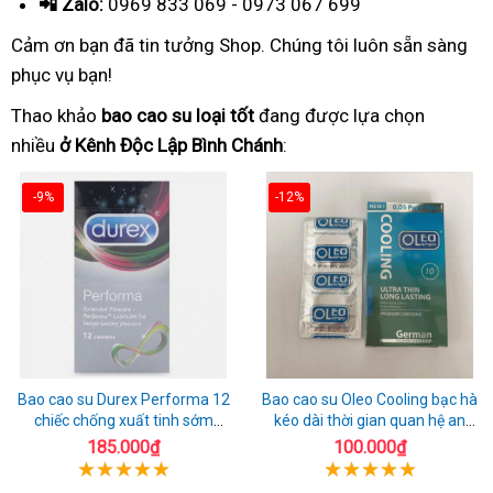
📲 Zalo:
0969 833 069 - 0973 067 699
Cảm ơn bạn đã tin tưởng Shop. Chúng tôi luôn sẵn sàng
phục vụ bạn!
Thao khảo
bao cao su loại tốt
đang được lựa chọn
nhiều
ở Kênh Độc Lập Bình Chánh
:
-9%
-12%
Bao cao su Durex Performa 12
Bao cao su Oleo Cooling bạc hà
chiếc chống xuất tinh sớm
kéo dài thời gian quan hệ an
chuẩn Thái Lan
toàn
185.000₫
100.000₫