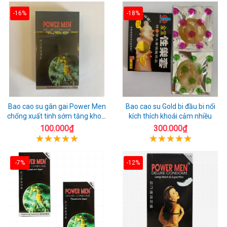
-16%
-18%
Bao cao su gân gai Power Men
Bao cao su Gold bi đầu bi nổi
chống xuất tinh sớm tăng khoái
kích thích khoái cảm nhiều
cảm
100.000₫
300.000₫
-7%
-12%