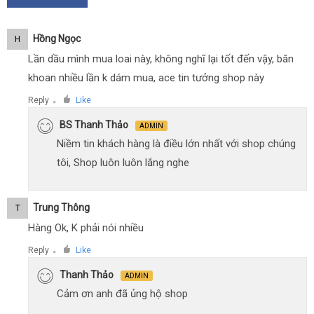
Hồng Ngọc
H
Lần dầu mình mua loai này, không nghĩ lại tốt đến vậy, băn
khoan nhiều lần k dám mua, ace tin tưởng shop này
Reply
Like
●
BS Thanh Thảo
ADMIN
Niềm tin khách hàng là điều lớn nhất với shop chúng
tôi, Shop luôn luôn lắng nghe
Trung Thông
T
Hàng Ok, K phải nói nhiều
Reply
Like
●
Thanh Thảo
ADMIN
Cảm ơn anh đã ủng hộ shop