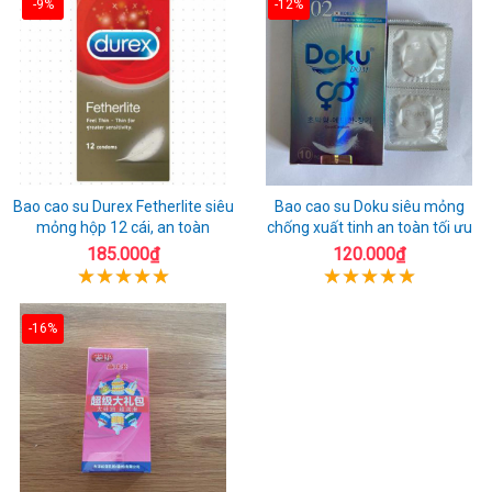
-9%
-12%
Bao cao su Durex Fetherlite siêu
Bao cao su Doku siêu mỏng
mỏng hộp 12 cái, an toàn
chống xuất tinh an toàn tối ưu
185.000₫
120.000₫
-16%