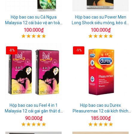
Hộp bao cao su Cá Ngựa
Hộp bao cao su Power Men
Malaysia 12 cái bảo vệ an toàn
Long Shock siêu mỏng, kéo dài
tuyệt đối
quan hệ thoải mái
100.000₫
100.000₫
-8%
-9%
Hộp bao cao su Feel 4 in 1
Hộp bao cao su Durex
Malaysia 12 cái gai gân thắt dễ
Pleasuremax 12 cái kích thích
sử dụng
tăng khoái cảm
90.000₫
185.000₫