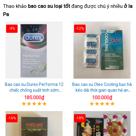
Thao khảo
bao cao su loại tốt
đang được chú ý nhiều
ở Ia
Pa
:
-9%
-12%
Bao cao su Durex Performa 12
Bao cao su Oleo Cooling bạc hà
chiếc chống xuất tinh sớm
kéo dài thời gian quan hệ an
chuẩn Thái Lan
toàn
185.000₫
100.000₫
-16%
-18%