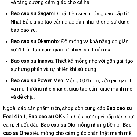
và tăng cường cảm giác cho cả hai.
Bao cao su Sagami
: Chất liệu siêu mỏng, cao cấp từ
Nhật Bản, giúp tạo cảm giác gần như không sử dụng
bao cao su.
Bao cao su Okamoto
: Độ mỏng và khả năng co giãn
vượt trội, tạo cảm giác tự nhiên và thoải mái.
Bao cao su Innova
: Thiết kế mỏng nhẹ với gân gai, tạo
sự hưng phấn và tự nhiên khi sử dụng.
Bao cao su Power Men
: Mỏng 0,01mm, với gân gai liti
và mùi hương nhẹ nhàng, giúp tạo cảm giác mạnh mẽ
và dễ chịu.
Ngoài các sản phẩm trên, shop còn cung cấp
Bao cao su
Feel 4 in 1
,
Bao cao su OK
với nhiều hương vị hấp dẫn như
cam, chuối, dâu,
Bao cao su Olo
mỏng nhưng bền bỉ,
Bao
cao su One
siêu mỏng cho cảm giác chân thật mạnh mẽ,