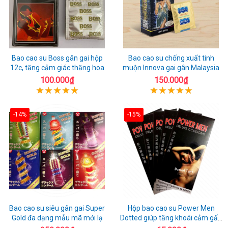
Bao cao su Boss gân gai hộp
Bao cao su chống xuất tinh
12c, tăng cảm giác thăng hoa
muộn Innova gai gân Malaysia
100.000₫
150.000₫
-14%
-15%
Bao cao su siêu gân gai Super
Hộp bao cao su Power Men
Gold đa dạng mẫu mã mới lạ
Dotted giúp tăng khoái cảm gấp
đôi