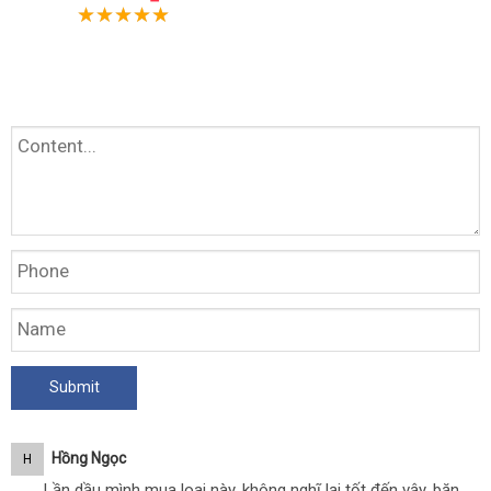
Hồng Ngọc
H
Lần dầu mình mua loai này, không nghĩ lại tốt đến vậy, băn