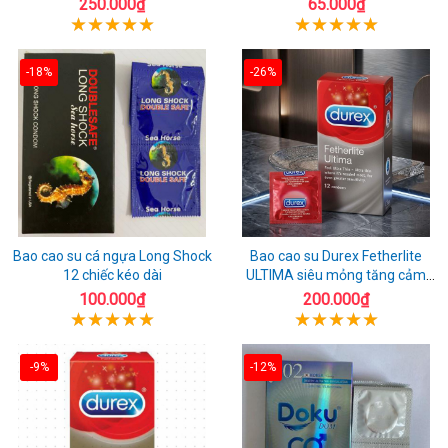
250.000₫
65.000₫
-18%
-26%
Bao cao su cá ngựa Long Shock
Bao cao su Durex Fetherlite
12 chiếc kéo dài
ULTIMA siêu mỏng tăng cảm
giác
100.000₫
200.000₫
-9%
-12%