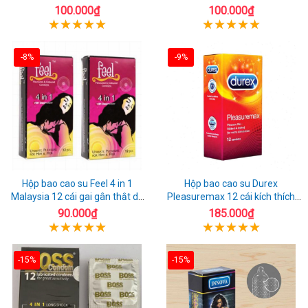
tuyệt đối
quan hệ thoải mái
100.000₫
100.000₫
-8%
-9%
Hộp bao cao su Feel 4 in 1
Hộp bao cao su Durex
Malaysia 12 cái gai gân thắt dễ
Pleasuremax 12 cái kích thích
sử dụng
tăng khoái cảm
90.000₫
185.000₫
-15%
-15%