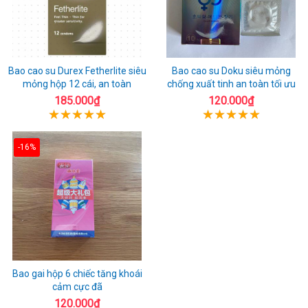
Bao cao su Durex Fetherlite siêu
Bao cao su Doku siêu mỏng
mỏng hộp 12 cái, an toàn
chống xuất tinh an toàn tối ưu
185.000₫
120.000₫
-16%
Bao gai hộp 6 chiếc tăng khoái
cảm cực đã
120.000₫