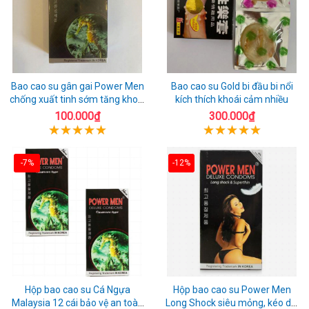
Bao cao su gân gai Power Men
Bao cao su Gold bi đầu bi nổi
chống xuất tinh sớm tăng khoái
kích thích khoái cảm nhiều
cảm
100.000₫
300.000₫
-7%
-12%
Hộp bao cao su Cá Ngựa
Hộp bao cao su Power Men
Malaysia 12 cái bảo vệ an toàn
Long Shock siêu mỏng, kéo dài