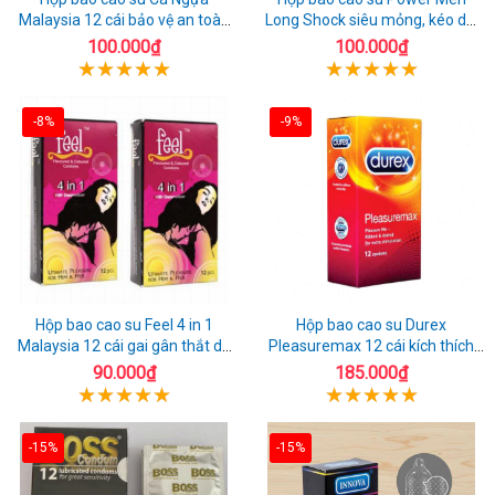
Malaysia 12 cái bảo vệ an toàn
Long Shock siêu mỏng, kéo dài
tuyệt đối
quan hệ thoải mái
100.000₫
100.000₫
-8%
-9%
Hộp bao cao su Feel 4 in 1
Hộp bao cao su Durex
Malaysia 12 cái gai gân thắt dễ
Pleasuremax 12 cái kích thích
sử dụng
tăng khoái cảm
90.000₫
185.000₫
-15%
-15%