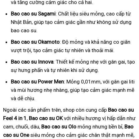
và tăng cường cảm giác cho cả hai.
Bao cao su Sagami
: Chất liệu siêu mỏng, cao cấp từ
Nhật Bản, giúp tạo cảm giác gần như không sử dụng
bao cao su.
Bao cao su Okamoto
: Độ mỏng và khả năng co giãn
vượt trội, tạo cảm giác tự nhiên và thoải mái.
Bao cao su Innova
: Thiết kế mỏng nhẹ với gân gai, tạo
sự hưng phấn và tự nhiên khi sử dụng.
Bao cao su Power Men
: Mỏng 0,01mm, với gân gai liti
và mùi hương nhẹ nhàng, giúp tạo cảm giác mạnh mẽ
và dễ chịu.
Ngoài các sản phẩm trên, shop còn cung cấp
Bao cao su
Feel 4 in 1
,
Bao cao su OK
với nhiều hương vị hấp dẫn như
cam, chuối, dâu,
Bao cao su Olo
mỏng nhưng bền bỉ,
Bao
cao su One
siêu mỏng cho cảm giác chân thật mạnh mẽ,