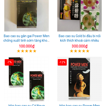
Bao cao su gân gai Power Men
Bao cao su Gold bi đầu bi nổi
chống xuất tinh sớm tăng khoái
kích thích khoái cảm nhiều
cảm
100.000₫
300.000₫
-7%
-12%
Hộp bao cao su Cá Ngựa
Hộp bao cao su Power Men