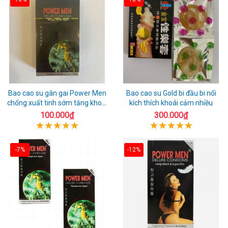
Bao cao su gân gai Power Men
Bao cao su Gold bi đầu bi nổi
chống xuất tinh sớm tăng khoái
kích thích khoái cảm nhiều
cảm
100.000₫
300.000₫
-7%
-12%