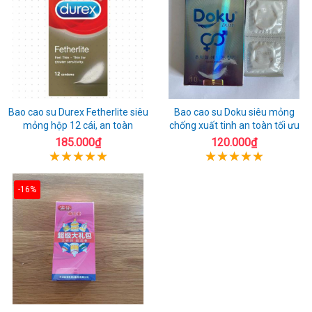
Bao cao su Durex Fetherlite siêu
Bao cao su Doku siêu mỏng
mỏng hộp 12 cái, an toàn
chống xuất tinh an toàn tối ưu
185.000₫
120.000₫
-16%