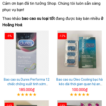
Cảm ơn bạn đã tin tưởng Shop. Chúng tôi luôn sẵn sàng
phục vụ bạn!
Thao khảo
bao cao su loại tốt
đang được bày bán nhiều
ở
Hoằng Hoá
:
-9%
-12%
Bao cao su Durex Performa 12
Bao cao su Oleo Cooling bạc hà
chiếc chống xuất tinh sớm
kéo dài thời gian quan hệ an
chuẩn Thái Lan
toàn
185.000₫
100.000₫
-16%
-18%