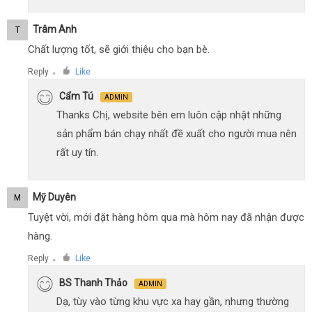
Trâm Anh
T
Chất lượng tốt, sẽ giới thiệu cho bạn bè.
Reply
Like
●
Cẩm Tú
ADMIN
Thanks Chị, website bên em luôn cập nhật những
sản phẩm bán chạy nhất đề xuất cho người mua nên
rất uy tín.
Mỹ Duyên
M
Tuyệt vời, mới đặt hàng hôm qua mà hôm nay đã nhận được
hàng.
Reply
Like
●
BS Thanh Thảo
ADMIN
Dạ, tùy vào từng khu vực xa hay gần, nhưng thường