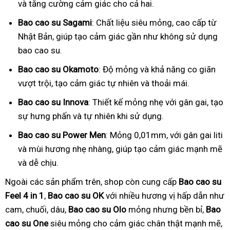
và tăng cường cảm giác cho cả hai.
Bao cao su Sagami
: Chất liệu siêu mỏng, cao cấp từ
Nhật Bản, giúp tạo cảm giác gần như không sử dụng
bao cao su.
Bao cao su Okamoto
: Độ mỏng và khả năng co giãn
vượt trội, tạo cảm giác tự nhiên và thoải mái.
Bao cao su Innova
: Thiết kế mỏng nhẹ với gân gai, tạo
sự hưng phấn và tự nhiên khi sử dụng.
Bao cao su Power Men
: Mỏng 0,01mm, với gân gai liti
và mùi hương nhẹ nhàng, giúp tạo cảm giác mạnh mẽ
và dễ chịu.
Ngoài các sản phẩm trên, shop còn cung cấp
Bao cao su
Feel 4 in 1
,
Bao cao su OK
với nhiều hương vị hấp dẫn như
cam, chuối, dâu,
Bao cao su Olo
mỏng nhưng bền bỉ,
Bao
cao su One
siêu mỏng cho cảm giác chân thật mạnh mẽ,