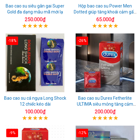
Bao cao su siêu gân gai Super
Hộp bao cao su Power Men
Gold đa dạng mẫu mã mới lạ
Dotted giúp tăng khoái cảm gấp
đôi
250.000₫
65.000₫
-18%
-26%
Bao cao su cá ngựa Long Shock
Bao cao su Durex Fetherlite
12 chiếc kéo dài
ULTIMA siêu mỏng tăng cảm
giác
100.000₫
200.000₫
-9%
-12%