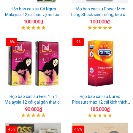
Hộp bao cao su Cá Ngựa
Hộp bao cao su Power Men
Malaysia 12 cái bảo vệ an toàn
Long Shock siêu mỏng, kéo dài
tuyệt đối
quan hệ thoải mái
100.000₫
100.000₫
-8%
-9%
Hộp bao cao su Feel 4 in 1
Hộp bao cao su Durex
Malaysia 12 cái gai gân thắt dễ
Pleasuremax 12 cái kích thích
sử dụng
tăng khoái cảm
90.000₫
185.000₫
-15%
-15%